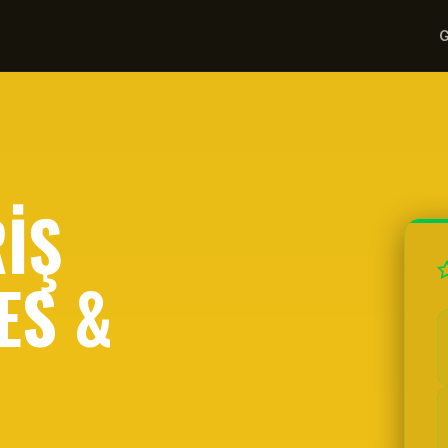
G
IŞ
ES &