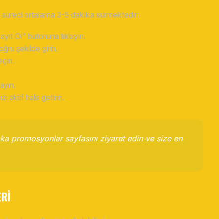
t süreci ortalama 3-5 dakika sürmektedir:
ayıt Ol" butonuna tıklayın.
oğru şekilde girin.
eçin.
ayın.
 aktif hale getirin.
ka promosyonlar sayfasını ziyaret edin ve size en
RI