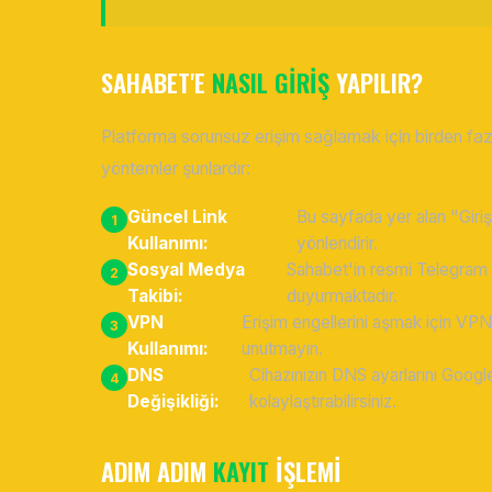
SAHABET'E
NASIL GIRIŞ
YAPILIR?
Platforma sorunsuz erişim sağlamak için birden faz
yöntemler şunlardır:
Güncel Link
Bu sayfada yer alan "Giri
Kullanımı:
yönlendirir.
Sosyal Medya
Sahabet'in resmi Telegram k
Takibi:
duyurmaktadır.
VPN
Erişim engellerini aşmak için VPN s
Kullanımı:
unutmayın.
DNS
Cihazınızın DNS ayarlarını Google
Değişikliği:
kolaylaştırabilirsiniz.
ADIM ADIM
KAYIT
İŞLEMI