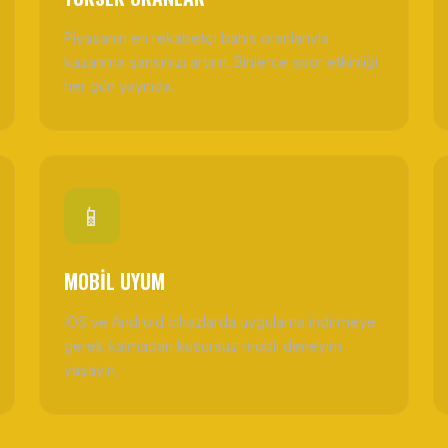
Piyasanın en rekabetçi bahis oranlarıyla
kazanma şansınızı artırın. Binlerce spor etkinliği
her gün yayında.
📱
MOBIL UYUM
iOS ve Android cihazlarda uygulama indirmeye
gerek kalmadan kusursuz mobil deneyim
yaşayın.