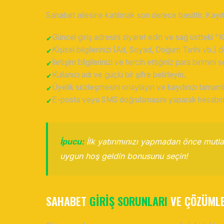
Sahabet ailesine katılmak son derece basittir. Kayı
Güncel giriş adresini ziyaret edin ve sağ üstteki "K
Kişisel bilgilerinizi (Ad, Soyad, Doğum Tarihi vb.) d
İletişim bilgilerinizi ve tercih ettiğiniz para birimini s
Kullanıcı adı ve güçlü bir şifre belirleyin.
Üyelik sözleşmesini onaylayın ve kaydınızı tamaml
E-posta veya SMS doğrulamasını yaparak hesabınızı
İpucu:
İlk yatırımınızı yapmadan önce mutla
uygun hoş geldin bonusunu seçin!
SAHABET
GIRIŞ SORUNLARI
VE ÇÖZÜMLE