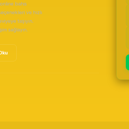
online bahis
eçenekleri ve hızlı
viyeye taşıyın.
şim sağlayın.
 Oku