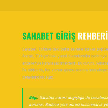
SAHABET GIRIŞ
REHBERI 
Sahabet, Türkiye'deki bahis severler için en popüler
Ancak, Türkiye'deki yasal düzenlemeler nedeniyle yu
engelleriyle karşılaşabilmektedir. Bu durum, Sahabet
Bu rehberde, her zaman güncel adrese nasıl ulaşacağ
detaylandıracağız.
Bilgi:
Sahabet adresi değiştiğinde hesabınızd
korunur. Sadece yeni adresi kullanmanız yete