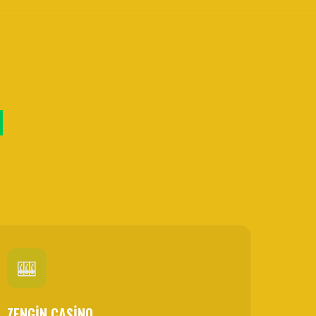
I
🎰
ZENGIN CASINO