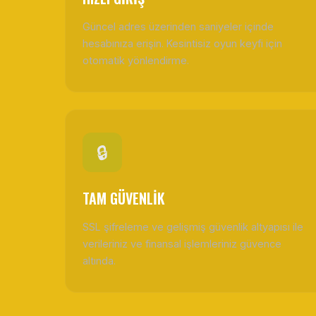
Güncel adres üzerinden saniyeler içinde
hesabınıza erişin. Kesintisiz oyun keyfi için
otomatik yönlendirme.
🔒
TAM GÜVENLIK
SSL şifreleme ve gelişmiş güvenlik altyapısı ile
verileriniz ve finansal işlemleriniz güvence
altında.