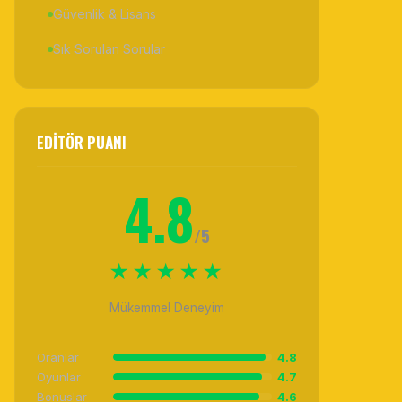
Güvenlik & Lisans
Sık Sorulan Sorular
EDITÖR PUANI
4.8
/5
★★★★★
Mükemmel Deneyim
Oranlar
4.8
Oyunlar
4.7
Bonuslar
4.6