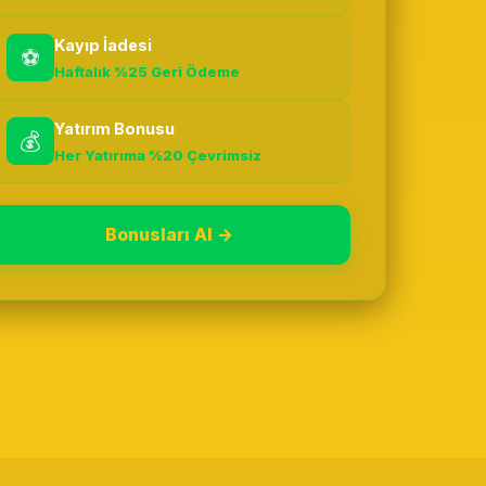
Kayıp İadesi
⚽
Haftalık %25 Geri Ödeme
Yatırım Bonusu
💰
Her Yatırıma %20 Çevrimsiz
Bonusları Al →