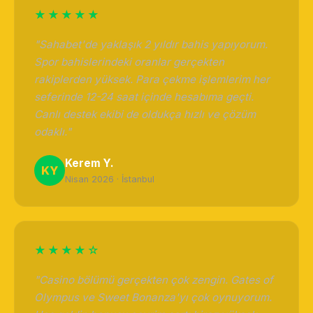
★★★★★
"Sahabet'de yaklaşık 2 yıldır bahis yapıyorum.
Spor bahislerindeki oranlar gerçekten
rakiplerden yüksek. Para çekme işlemlerim her
seferinde 12-24 saat içinde hesabıma geçti.
Canlı destek ekibi de oldukça hızlı ve çözüm
odaklı."
Kerem Y.
KY
Nisan 2026 · İstanbul
★★★★☆
"Casino bölümü gerçekten çok zengin. Gates of
Olympus ve Sweet Bonanza'yı çok oynuyorum.