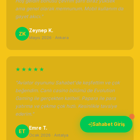
Hoş geldin bonusu çevrim şartı biraz yüksek
ama genel olarak memnunum. Mobil kullanım da
gayet akıcı."
Zeynep K.
ZK
Mayıs 2026 · Ankara
★★★★★
"Aviator oyununu Sahabet'de keşfettim ve çok
beğendim. Canlı casino bölümü de Evolution
Gaming ile gerçekten kaliteli. Papara ile para
yatırma ve çekme çok hızlı. Kesinlikle tavsiye
ederim."
Sahabet Giriş
Emre T.
ET
Ocak 2026 · Antalya