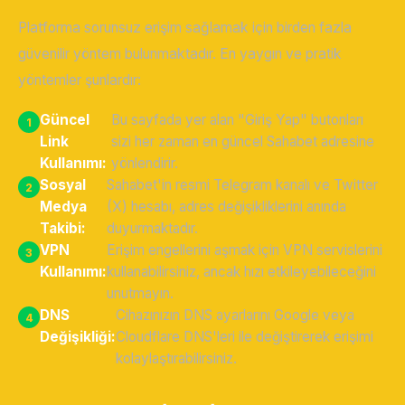
Platforma sorunsuz erişim sağlamak için birden fazla
güvenilir yöntem bulunmaktadır. En yaygın ve pratik
yöntemler şunlardır:
Güncel
Bu sayfada yer alan "Giriş Yap" butonları
Link
sizi her zaman en güncel Sahabet adresine
Kullanımı:
yönlendirir.
Sosyal
Sahabet'in resmi Telegram kanalı ve Twitter
Medya
(X) hesabı, adres değişikliklerini anında
Takibi:
duyurmaktadır.
VPN
Erişim engellerini aşmak için VPN servislerini
Kullanımı:
kullanabilirsiniz, ancak hızı etkileyebileceğini
unutmayın.
DNS
Cihazınızın DNS ayarlarını Google veya
Değişikliği:
Cloudflare DNS'leri ile değiştirerek erişimi
kolaylaştırabilirsiniz.