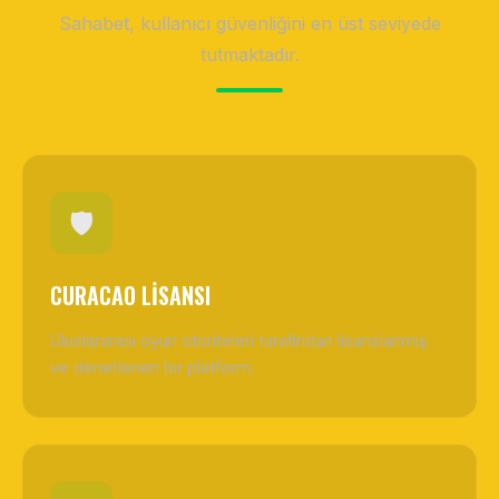
Sahabet, kullanıcı güvenliğini en üst seviyede
tutmaktadır.
🛡️
CURACAO LISANSI
Uluslararası oyun otoriteleri tarafından lisanslanmış
ve denetlenen bir platform.