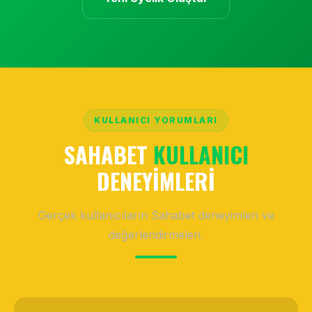
KULLANICI YORUMLARI
SAHABET
KULLANICI
DENEYIMLERI
Gerçek kullanıcıların Sahabet deneyimleri ve
değerlendirmeleri.