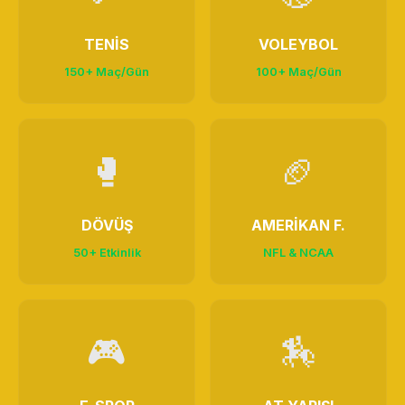
TENIS
VOLEYBOL
150+ Maç/Gün
100+ Maç/Gün
🥊
🏈
DÖVÜŞ
AMERIKAN F.
50+ Etkinlik
NFL & NCAA
🎮
🏇