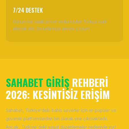
7/24 DESTEK
Günün her saati uzman ekibimizden Türkçe canlı
destek alın. Sorunlarınıza anında çözüm.
SAHABET GIRIŞ
REHBERI
2026: KESINTISIZ ERIŞIM
Sahabet, Türkiye'deki bahis severler için en popüler ve
güvenilir platformlardan biri olarak öne çıkmaktadır.
Ancak, Türkiye'deki yasal düzenlemeler nedeniyle yurt