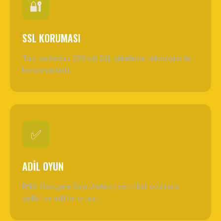
🔐
SSL KORUMASI
Tüm verileriniz 256-bit SSL şifreleme teknolojisi ile
korunmaktadır.
✅
ADIL OYUN
RNG (Rastgele Sayı Üreteci) sertifikalı oyunlarla
şeffaf ve adil bir ortam.