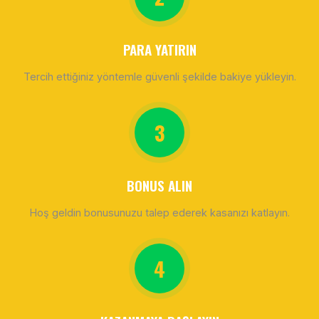
PARA YATIRIN
Tercih ettiğiniz yöntemle güvenli şekilde bakiye yükleyin.
3
BONUS ALIN
Hoş geldin bonusunuzu talep ederek kasanızı katlayın.
4