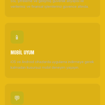
SSL şifreleme ve gelişmiş güvenlik altyapısı ile
verileriniz ve finansal işlemleriniz güvence altında.
📱
MOBIL UYUM
iOS ve Android cihazlarda uygulama indirmeye gerek
kalmadan kusursuz mobil deneyim yaşayın.
💬