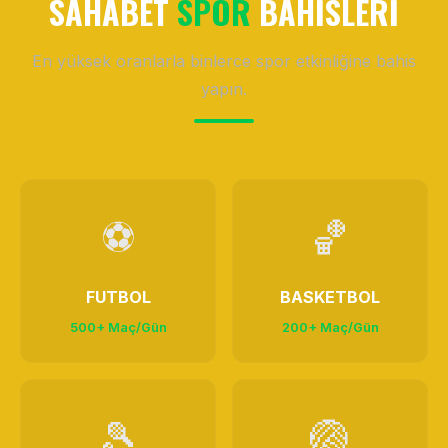
SAHABET
SPOR
BAHISLERI
En yüksek oranlarla binlerce spor etkinliğine bahis
yapın.
⚽
🏀
FUTBOL
BASKETBOL
500+ Maç/Gün
200+ Maç/Gün
🎾
🏐