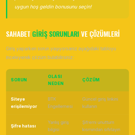
uygun hoş geldin bonusunu seçin!
SAHABET
GIRIŞ SORUNLARI
VE ÇÖZÜMLERI
Giriş yaparken sorun yaşıyorsanız aşağıdaki tabloyu
inceleyerek çözüm bulabilirsiniz:
OLASI
SORUN
ÇÖZÜM
NEDEN
Siteye
BTK
Güncel giriş linkini
erişilemiyor
Engellemesi
kullanın
Yanlış giriş
Şifremi unuttum
Şifre hatası
bilgisi
kısmından sıfırlayın