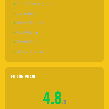
Bonus & Promosyonlar
Spor Bahisleri
Ödeme Yöntemleri
Mobil Kullanım
Güvenlik & Lisans
Sık Sorulan Sorular
EDITÖR PUANI
4.8
/5