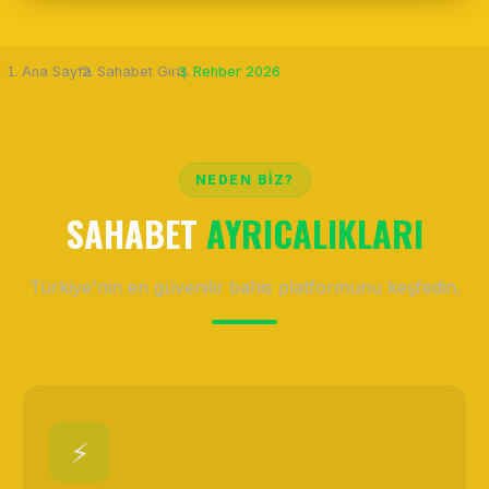
Ana Sayfa
›
Sahabet Giriş
›
Rehber 2026
NEDEN BIZ?
SAHABET
AYRICALIKLARI
Türkiye'nin en güvenilir bahis platformunu keşfedin.
⚡