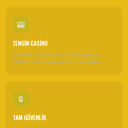
🎰
ZENGIN CASINO
6000'den fazla slot oyunu ve canlı krupiyeler
eşliğinde gerçek casino deneyimi sizi bekliyor.
🔒
TAM GÜVENLIK