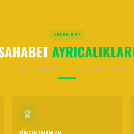
NEDEN BIZ?
SAHABET
AYRICALIKLAR
Türkiye'nin en güvenilir bahis platformunu keşfedin.
🏆
YÜKSEK ORANLAR