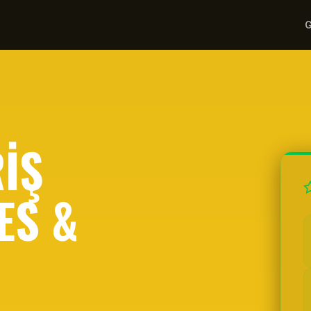
G
IŞ
ES &