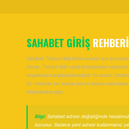
SAHABET GIRIŞ
REHBERI 
Sahabet, Türkiye'deki bahis severler için en popüler
Ancak, Türkiye'deki yasal düzenlemeler nedeniyle yu
engelleriyle karşılaşabilmektedir. Bu durum, Sahabet
Bu rehberde, her zaman güncel adrese nasıl ulaşacağ
detaylandıracağız.
Bilgi:
Sahabet adresi değiştiğinde hesabınızd
korunur. Sadece yeni adresi kullanmanız yete