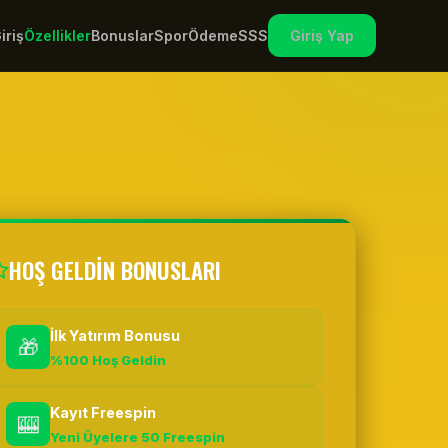
iriş
Özellikler
Bonuslar
Spor
Ödeme
SSS
Giriş Yap
HOŞ GELDIN BONUSLARI
İlk Yatırım Bonusu
🎁
%100 Hoş Geldin
Kayıt Freespin
🎰
Yeni Üyelere 50 Freespin