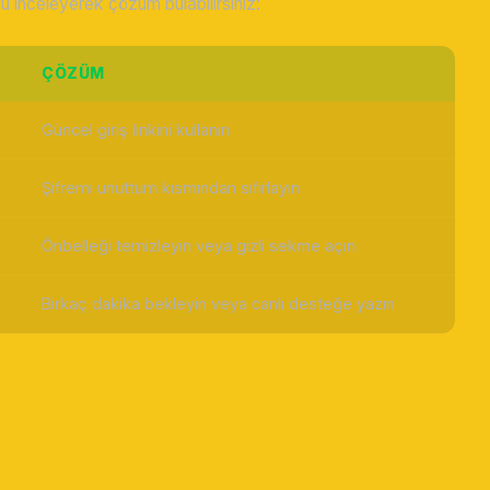
u inceleyerek çözüm bulabilirsiniz:
ÇÖZÜM
Güncel giriş linkini kullanın
Şifremi unuttum kısmından sıfırlayın
Önbelleği temizleyin veya gizli sekme açın
Birkaç dakika bekleyin veya canlı desteğe yazın