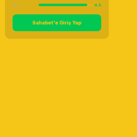
Hız
4.5
Sahabet'e Giriş Yap