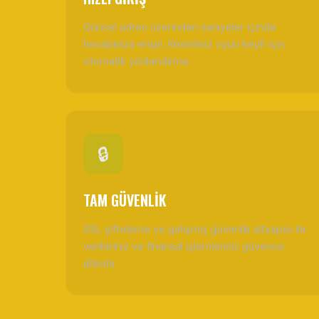
Güncel adres üzerinden saniyeler içinde
hesabınıza erişin. Kesintisiz oyun keyfi için
otomatik yönlendirme.
🔒
TAM GÜVENLIK
SSL şifreleme ve gelişmiş güvenlik altyapısı ile
verileriniz ve finansal işlemleriniz güvence
altında.