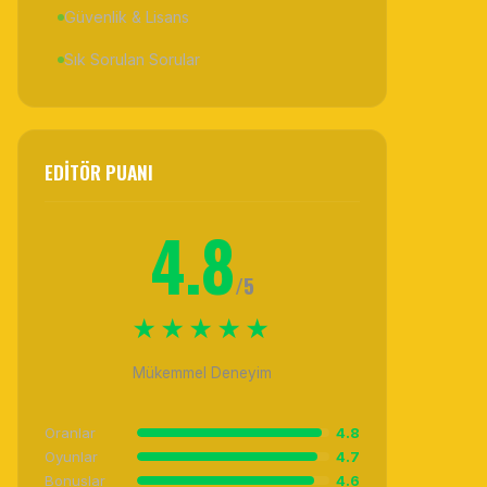
Güvenlik & Lisans
Sık Sorulan Sorular
EDITÖR PUANI
4.8
/5
★★★★★
Mükemmel Deneyim
Oranlar
4.8
Oyunlar
4.7
Bonuslar
4.6