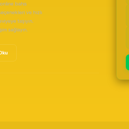
online bahis
eçenekleri ve hızlı
viyeye taşıyın.
şim sağlayın.
 Oku