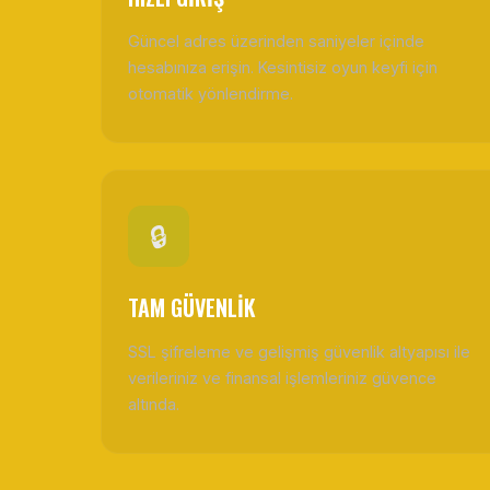
Güncel adres üzerinden saniyeler içinde
hesabınıza erişin. Kesintisiz oyun keyfi için
otomatik yönlendirme.
🔒
TAM GÜVENLIK
SSL şifreleme ve gelişmiş güvenlik altyapısı ile
verileriniz ve finansal işlemleriniz güvence
altında.