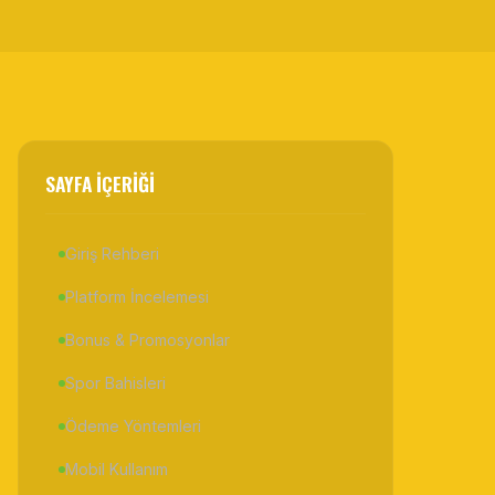
SAYFA İÇERIĞI
Giriş Rehberi
Platform İncelemesi
Bonus & Promosyonlar
Spor Bahisleri
Ödeme Yöntemleri
Mobil Kullanım