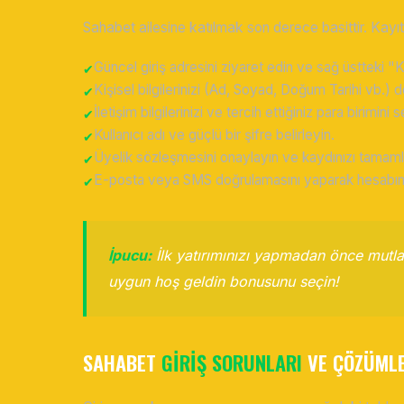
Sahabet ailesine katılmak son derece basittir. Kayı
Güncel giriş adresini ziyaret edin ve sağ üstteki "K
Kişisel bilgilerinizi (Ad, Soyad, Doğum Tarihi vb.) d
İletişim bilgilerinizi ve tercih ettiğiniz para birimini s
Kullanıcı adı ve güçlü bir şifre belirleyin.
Üyelik sözleşmesini onaylayın ve kaydınızı tamaml
E-posta veya SMS doğrulamasını yaparak hesabınızı
İpucu:
İlk yatırımınızı yapmadan önce mutla
uygun hoş geldin bonusunu seçin!
SAHABET
GIRIŞ SORUNLARI
VE ÇÖZÜMLE