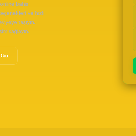
online bahis
eçenekleri ve hızlı
viyeye taşıyın.
şim sağlayın.
 Oku