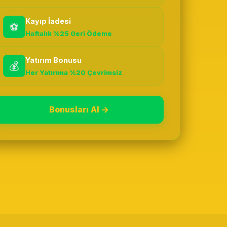
Kayıp İadesi
⚽
Haftalık %25 Geri Ödeme
Yatırım Bonusu
💰
Her Yatırıma %20 Çevrimsiz
Bonusları Al →