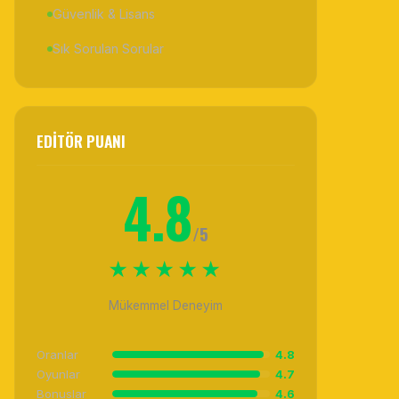
Güvenlik & Lisans
Sık Sorulan Sorular
EDITÖR PUANI
4.8
/5
★★★★★
Mükemmel Deneyim
Oranlar
4.8
Oyunlar
4.7
Bonuslar
4.6