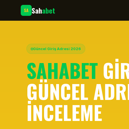
Sah
abet
SA
Güncel Giriş Adresi 2026
SAHABET
GIR
GÜNCEL ADR
İNCELEME