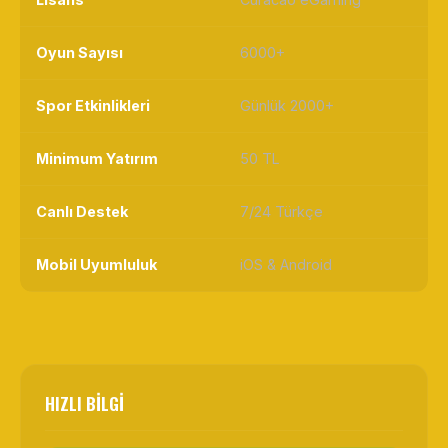
Oyun Sayısı
6000+
Spor Etkinlikleri
Günlük 2000+
Minimum Yatırım
50 TL
Canlı Destek
7/24 Türkçe
Mobil Uyumluluk
iOS & Android
HIZLI BILGI