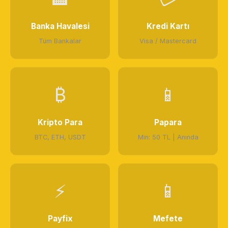
Banka Havalesi
Kredi Kartı
Tüm Bankalar
Visa / Mastercard
₿
📱
Kripto Para
Papara
BTC, ETH, USDT
Min: 50 TL | Anında
⚡
📱
Payfix
Mefete