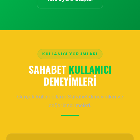
KULLANICI YORUMLARI
SAHABET
KULLANICI
DENEYIMLERI
Gerçek kullanıcıların Sahabet deneyimleri ve
değerlendirmeleri.