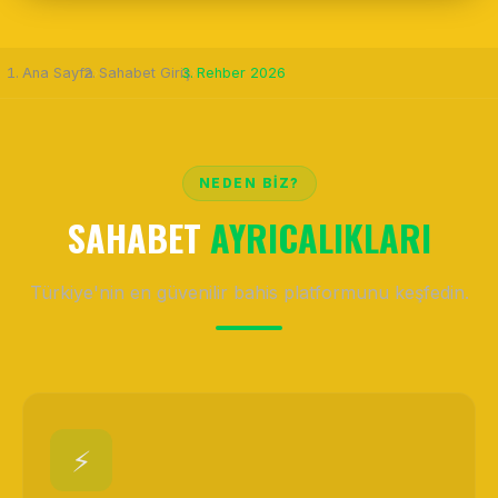
Ana Sayfa
›
Sahabet Giriş
›
Rehber 2026
NEDEN BIZ?
SAHABET
AYRICALIKLARI
Türkiye'nin en güvenilir bahis platformunu keşfedin.
⚡