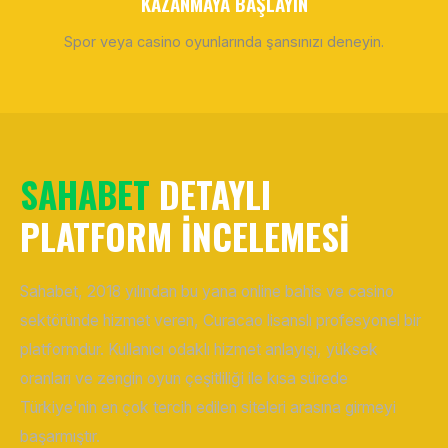
KAZANMAYA BAŞLAYIN
Spor veya casino oyunlarında şansınızı deneyin.
SAHABET
DETAYLI
PLATFORM İNCELEMESI
Sahabet, 2018 yılından bu yana online bahis ve casino
sektöründe hizmet veren, Curacao lisanslı profesyonel bir
platformdur. Kullanıcı odaklı hizmet anlayışı, yüksek
oranları ve zengin oyun çeşitliliği ile kısa sürede
Türkiye'nin en çok tercih edilen siteleri arasına girmeyi
başarmıştır.