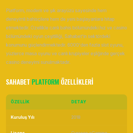
Platform, modern ve şık arayüzü sayesinde hem
deneyimli bahisçilere hem de yeni başlayanlara hitap
etmektedir. Özellikle canlı bahis bölümündeki hız ve casino
bölümündeki oyun çeşitliliği, Sahabet'in sektördeki
konumunu güçlendirmektedir. 6000'den fazla slot oyunu,
yüzlerce masa oyunu ve canlı krupiyeler eşliğinde gerçek
casino deneyimi sunulmaktadır.
SAHABET
PLATFORM
ÖZELLIKLERI
ÖZELLIK
DETAY
Kuruluş Yılı
2018
Lisans
Curacao eGaming