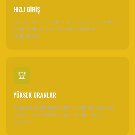
HIZLI GIRIŞ
Güncel adres üzerinden saniyeler içinde hesabınıza
erişin. Kesintisiz oyun keyfi için otomatik
yönlendirme.
🏆
YÜKSEK ORANLAR
Piyasanın en rekabetçi bahis oranlarıyla kazanma
şansınızı artırın. Binlerce spor etkinliği her gün
yayında.