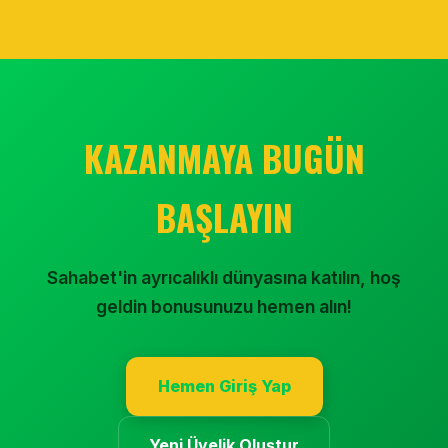
KAZANMAYA BUGÜN
BAŞLAYIN
Sahabet'in ayrıcalıklı dünyasına katılın, hoş
geldin bonusunuzu hemen alın!
Hemen Giriş Yap
Yeni Üyelik Oluştur