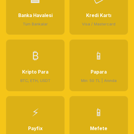
Banka Havalesi
Kredi Kartı
Tüm Bankalar
Visa / Mastercard
₿
📱
Kripto Para
Papara
BTC, ETH, USDT
Min: 50 TL | Anında
⚡
📱
Payfix
Mefete