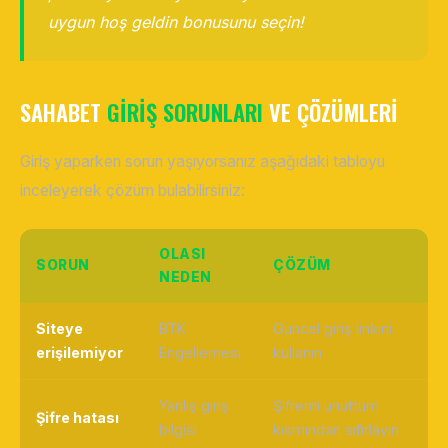
uygun hoş geldin bonusunu seçin!
SAHABET
GIRIŞ SORUNLARI
VE ÇÖZÜMLERI
Giriş yaparken sorun yaşıyorsanız aşağıdaki tabloyu
inceleyerek çözüm bulabilirsiniz:
OLASI
SORUN
ÇÖZÜM
NEDEN
Siteye
BTK
Güncel giriş linkini
erişilemiyor
Engellemesi
kullanın
Yanlış giriş
Şifremi unuttum
Şifre hatası
bilgisi
kısmından sıfırlayın