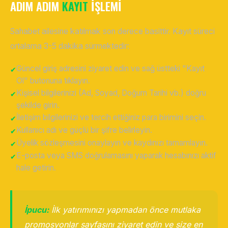
ADIM ADIM
KAYIT
İŞLEMI
Sahabet ailesine katılmak son derece basittir. Kayıt süreci
ortalama 3-5 dakika sürmektedir:
Güncel giriş adresini ziyaret edin ve sağ üstteki "Kayıt
Ol" butonuna tıklayın.
Kişisel bilgilerinizi (Ad, Soyad, Doğum Tarihi vb.) doğru
şekilde girin.
İletişim bilgilerinizi ve tercih ettiğiniz para birimini seçin.
Kullanıcı adı ve güçlü bir şifre belirleyin.
Üyelik sözleşmesini onaylayın ve kaydınızı tamamlayın.
E-posta veya SMS doğrulamasını yaparak hesabınızı aktif
hale getirin.
İpucu:
İlk yatırımınızı yapmadan önce mutlaka
promosyonlar sayfasını ziyaret edin ve size en