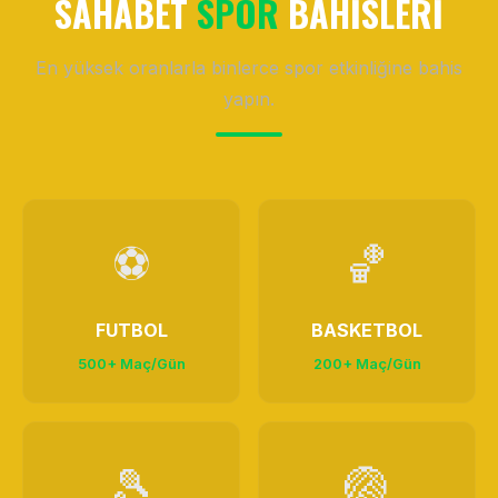
SAHABET
SPOR
BAHISLERI
En yüksek oranlarla binlerce spor etkinliğine bahis
yapın.
⚽
🏀
FUTBOL
BASKETBOL
500+ Maç/Gün
200+ Maç/Gün
🎾
🏐