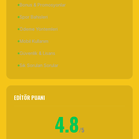
Bonus & Promosyonlar
Spor Bahisleri
Ödeme Yöntemleri
Mobil Kullanım
Güvenlik & Lisans
Sık Sorulan Sorular
EDITÖR PUANI
4.8
/5