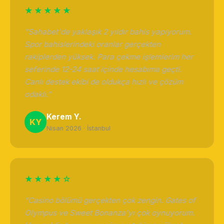
★★★★★
"Sahabet'de yaklaşık 2 yıldır bahis yapıyorum.
Spor bahislerindeki oranlar gerçekten
rakiplerden yüksek. Para çekme işlemlerim her
seferinde 12-24 saat içinde hesabıma geçti.
Canlı destek ekibi de oldukça hızlı ve çözüm
odaklı."
Kerem Y.
KY
Nisan 2026 · İstanbul
★★★★☆
"Casino bölümü gerçekten çok zengin. Gates of
Olympus ve Sweet Bonanza'yı çok oynuyorum.