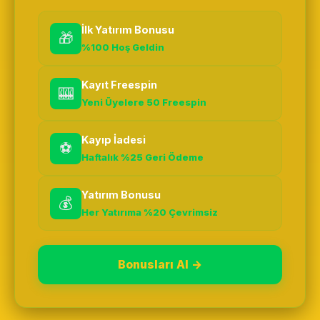
İlk Yatırım Bonusu
🎁
%100 Hoş Geldin
Kayıt Freespin
🎰
Yeni Üyelere 50 Freespin
Kayıp İadesi
⚽
Haftalık %25 Geri Ödeme
Yatırım Bonusu
💰
Her Yatırıma %20 Çevrimsiz
Bonusları Al →