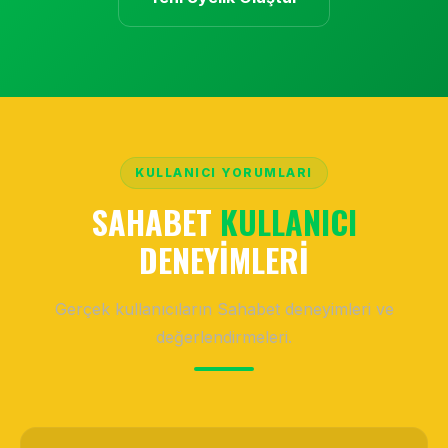
KULLANICI YORUMLARI
SAHABET
KULLANICI
DENEYIMLERI
Gerçek kullanıcıların Sahabet deneyimleri ve
değerlendirmeleri.