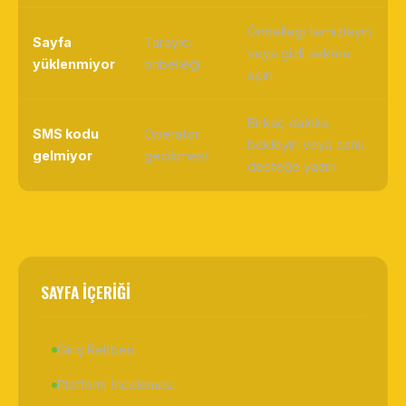
Önbelleği temizleyin
Sayfa
Tarayıcı
veya gizli sekme
yüklenmiyor
önbelleği
açın
Birkaç dakika
SMS kodu
Operatör
bekleyin veya canlı
gelmiyor
gecikmesi
desteğe yazın
SAYFA İÇERIĞI
Giriş Rehberi
Platform İncelemesi