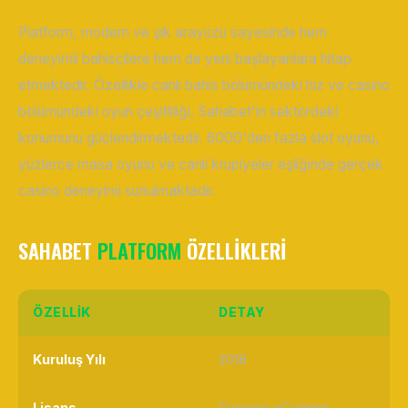
Platform, modern ve şık arayüzü sayesinde hem
deneyimli bahisçilere hem de yeni başlayanlara hitap
etmektedir. Özellikle canlı bahis bölümündeki hız ve casino
bölümündeki oyun çeşitliliği, Sahabet'in sektördeki
konumunu güçlendirmektedir. 6000'den fazla slot oyunu,
yüzlerce masa oyunu ve canlı krupiyeler eşliğinde gerçek
casino deneyimi sunulmaktadır.
SAHABET
PLATFORM
ÖZELLIKLERI
ÖZELLIK
DETAY
Kuruluş Yılı
2018
Lisans
Curacao eGaming