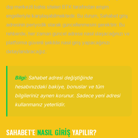
dışı merkezli bahis siteleri BTK tarafından erişim
engelleriyle karşılaşabilmektedir. Bu durum, Sahabet giriş
adresinin periyodik olarak güncellenmesini gerektirir. Bu
rehberde, her zaman güncel adrese nasıl ulaşacağınızı ve
platforma güvenli şekilde nasıl giriş yapacağınızı
detaylandıracağız.
Bilgi:
Sahabet adresi değiştiğinde
hesabınızdaki bakiye, bonuslar ve tüm
bilgileriniz aynen korunur. Sadece yeni adresi
kullanmanız yeterlidir.
SAHABET'E
NASIL GIRIŞ
YAPILIR?