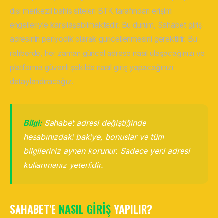
dışı merkezli bahis siteleri BTK tarafından erişim
engelleriyle karşılaşabilmektedir. Bu durum, Sahabet giriş
adresinin periyodik olarak güncellenmesini gerektirir. Bu
rehberde, her zaman güncel adrese nasıl ulaşacağınızı ve
platforma güvenli şekilde nasıl giriş yapacağınızı
detaylandıracağız.
Bilgi:
Sahabet adresi değiştiğinde
hesabınızdaki bakiye, bonuslar ve tüm
bilgileriniz aynen korunur. Sadece yeni adresi
kullanmanız yeterlidir.
SAHABET'E
NASIL GIRIŞ
YAPILIR?