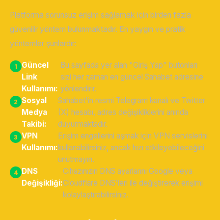
Platforma sorunsuz erişim sağlamak için birden fazla
güvenilir yöntem bulunmaktadır. En yaygın ve pratik
yöntemler şunlardır:
Güncel
Bu sayfada yer alan "Giriş Yap" butonları
Link
sizi her zaman en güncel Sahabet adresine
Kullanımı:
yönlendirir.
Sosyal
Sahabet'in resmi Telegram kanalı ve Twitter
Medya
(X) hesabı, adres değişikliklerini anında
Takibi:
duyurmaktadır.
VPN
Erişim engellerini aşmak için VPN servislerini
Kullanımı:
kullanabilirsiniz, ancak hızı etkileyebileceğini
unutmayın.
DNS
Cihazınızın DNS ayarlarını Google veya
Değişikliği:
Cloudflare DNS'leri ile değiştirerek erişimi
kolaylaştırabilirsiniz.