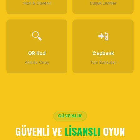
Hızlı & Güvenli
Düşük Limitler
🔍
📲
QR Kod
Cepbank
Anında Onay
Tüm Bankalar
GÜVENLIK
GÜVENLI VE
LISANSLI
OYUN