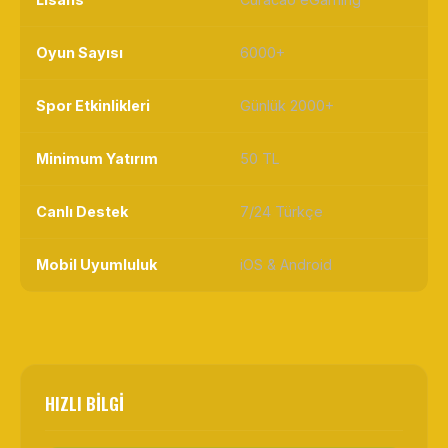
Oyun Sayısı
6000+
Spor Etkinlikleri
Günlük 2000+
Minimum Yatırım
50 TL
Canlı Destek
7/24 Türkçe
Mobil Uyumluluk
iOS & Android
HIZLI BILGI