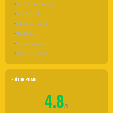
Bonus & Promosyonlar
Spor Bahisleri
Ödeme Yöntemleri
Mobil Kullanım
Güvenlik & Lisans
Sık Sorulan Sorular
EDITÖR PUANI
4.8
/5