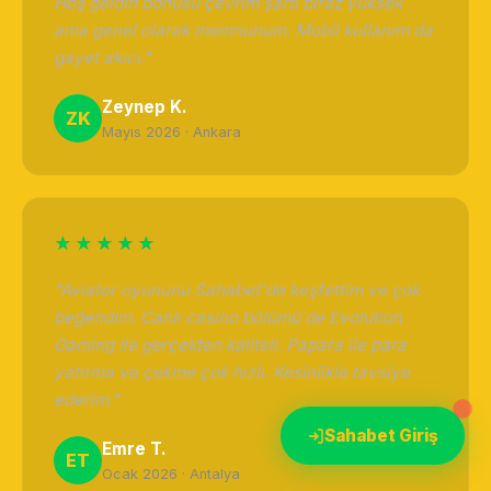
Hoş geldin bonusu çevrim şartı biraz yüksek
ama genel olarak memnunum. Mobil kullanım da
gayet akıcı."
Zeynep K.
ZK
Mayıs 2026 · Ankara
★★★★★
"Aviator oyununu Sahabet'de keşfettim ve çok
beğendim. Canlı casino bölümü de Evolution
Gaming ile gerçekten kaliteli. Papara ile para
yatırma ve çekme çok hızlı. Kesinlikle tavsiye
ederim."
Sahabet Giriş
Emre T.
ET
Ocak 2026 · Antalya