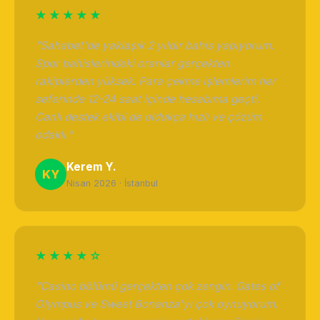
★★★★★
"Sahabet'de yaklaşık 2 yıldır bahis yapıyorum.
Spor bahislerindeki oranlar gerçekten
rakiplerden yüksek. Para çekme işlemlerim her
seferinde 12-24 saat içinde hesabıma geçti.
Canlı destek ekibi de oldukça hızlı ve çözüm
odaklı."
Kerem Y.
KY
Nisan 2026 · İstanbul
★★★★☆
"Casino bölümü gerçekten çok zengin. Gates of
Olympus ve Sweet Bonanza'yı çok oynuyorum.