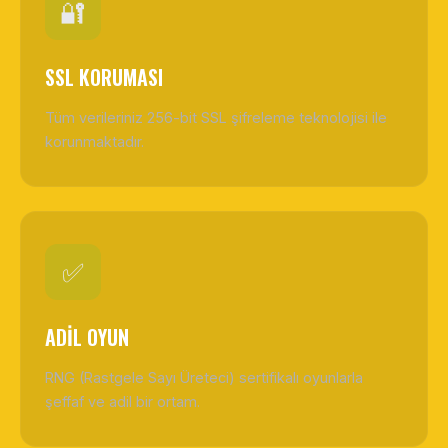
🔐
SSL KORUMASI
Tüm verileriniz 256-bit SSL şifreleme teknolojisi ile
korunmaktadır.
✅
ADIL OYUN
RNG (Rastgele Sayı Üreteci) sertifikalı oyunlarla
şeffaf ve adil bir ortam.