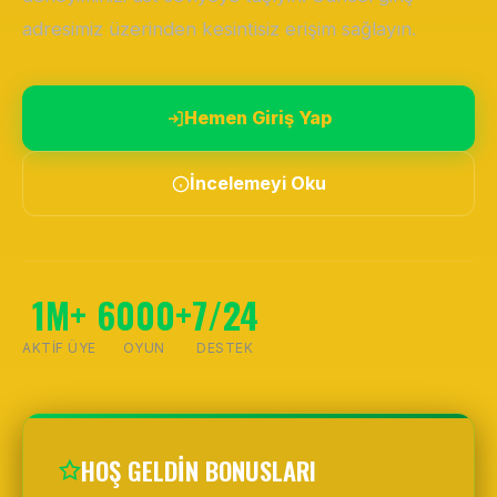
adresimiz üzerinden kesintisiz erişim sağlayın.
Hemen Giriş Yap
İncelemeyi Oku
1M+
6000+
7/24
AKTIF ÜYE
OYUN
DESTEK
HOŞ GELDIN BONUSLARI