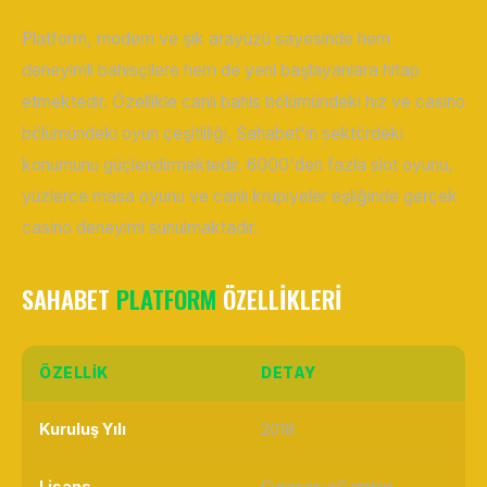
Platform, modern ve şık arayüzü sayesinde hem
deneyimli bahisçilere hem de yeni başlayanlara hitap
etmektedir. Özellikle canlı bahis bölümündeki hız ve casino
bölümündeki oyun çeşitliliği, Sahabet'in sektördeki
konumunu güçlendirmektedir. 6000'den fazla slot oyunu,
yüzlerce masa oyunu ve canlı krupiyeler eşliğinde gerçek
casino deneyimi sunulmaktadır.
SAHABET
PLATFORM
ÖZELLIKLERI
ÖZELLIK
DETAY
Kuruluş Yılı
2018
Lisans
Curacao eGaming