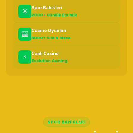
Spor Bahisleri
🎯
2000+ Günlük Etkinlik
Casino Oyunları
🎰
6000+ Slot & Masa
Canlı Casino
⚡
Evolution Gaming
SPOR BAHISLERI