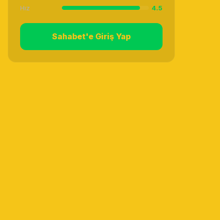
Hız
4.5
Sahabet'e Giriş Yap