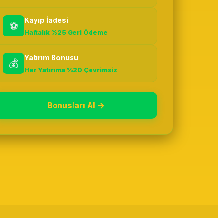
Kayıp İadesi
⚽
Haftalık %25 Geri Ödeme
Yatırım Bonusu
💰
Her Yatırıma %20 Çevrimsiz
Bonusları Al →