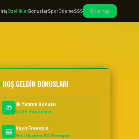
iriş
Özellikler
Bonuslar
Spor
Ödeme
SSS
Giriş Yap
HOŞ GELDIN BONUSLARI
İlk Yatırım Bonusu
🎁
%100 Hoş Geldin
Kayıt Freespin
🎰
Yeni Üyelere 50 Freespin