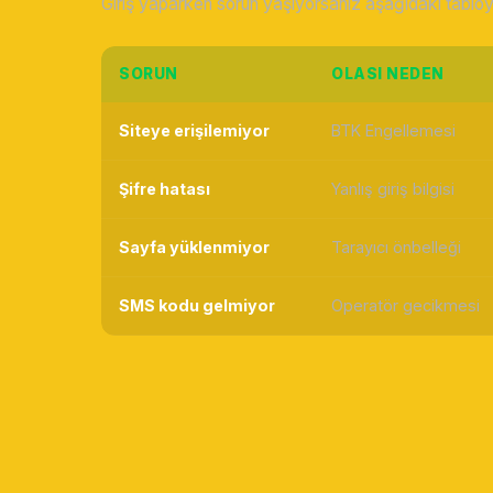
Giriş yaparken sorun yaşıyorsanız aşağıdaki tabloy
SORUN
OLASI NEDEN
Siteye erişilemiyor
BTK Engellemesi
Şifre hatası
Yanlış giriş bilgisi
Sayfa yüklenmiyor
Tarayıcı önbelleği
SMS kodu gelmiyor
Operatör gecikmesi