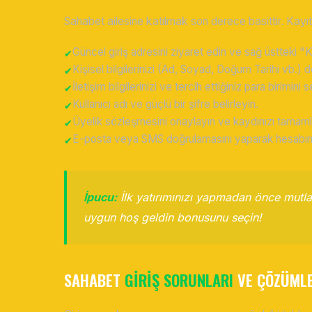
Sahabet ailesine katılmak son derece basittir. Kayı
Güncel giriş adresini ziyaret edin ve sağ üstteki "K
Kişisel bilgilerinizi (Ad, Soyad, Doğum Tarihi vb.) d
İletişim bilgilerinizi ve tercih ettiğiniz para birimini s
Kullanıcı adı ve güçlü bir şifre belirleyin.
Üyelik sözleşmesini onaylayın ve kaydınızı tamaml
E-posta veya SMS doğrulamasını yaparak hesabınızı
İpucu:
İlk yatırımınızı yapmadan önce mutla
uygun hoş geldin bonusunu seçin!
SAHABET
GIRIŞ SORUNLARI
VE ÇÖZÜMLE