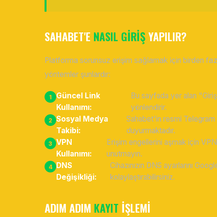
SAHABET'E
NASIL GIRIŞ
YAPILIR?
Platforma sorunsuz erişim sağlamak için birden faz
yöntemler şunlardır:
Güncel Link
Bu sayfada yer alan "Giri
Kullanımı:
yönlendirir.
Sosyal Medya
Sahabet'in resmi Telegram k
Takibi:
duyurmaktadır.
VPN
Erişim engellerini aşmak için VPN s
Kullanımı:
unutmayın.
DNS
Cihazınızın DNS ayarlarını Google
Değişikliği:
kolaylaştırabilirsiniz.
ADIM ADIM
KAYIT
İŞLEMI