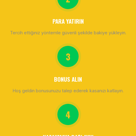
PARA YATIRIN
Tercih ettiğiniz yöntemle güvenli şekilde bakiye yükleyin.
3
BONUS ALIN
Hoş geldin bonusunuzu talep ederek kasanızı katlayın.
4