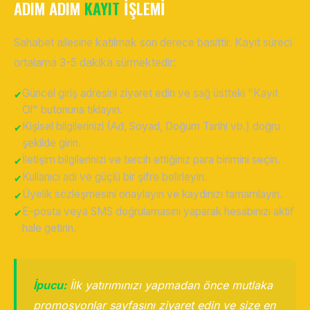
ADIM ADIM
KAYIT
İŞLEMI
Sahabet ailesine katılmak son derece basittir. Kayıt süreci
ortalama 3-5 dakika sürmektedir:
Güncel giriş adresini ziyaret edin ve sağ üstteki "Kayıt
Ol" butonuna tıklayın.
Kişisel bilgilerinizi (Ad, Soyad, Doğum Tarihi vb.) doğru
şekilde girin.
İletişim bilgilerinizi ve tercih ettiğiniz para birimini seçin.
Kullanıcı adı ve güçlü bir şifre belirleyin.
Üyelik sözleşmesini onaylayın ve kaydınızı tamamlayın.
E-posta veya SMS doğrulamasını yaparak hesabınızı aktif
hale getirin.
İpucu:
İlk yatırımınızı yapmadan önce mutlaka
promosyonlar sayfasını ziyaret edin ve size en