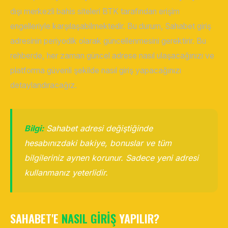
dışı merkezli bahis siteleri BTK tarafından erişim
engelleriyle karşılaşabilmektedir. Bu durum, Sahabet giriş
adresinin periyodik olarak güncellenmesini gerektirir. Bu
rehberde, her zaman güncel adrese nasıl ulaşacağınızı ve
platforma güvenli şekilde nasıl giriş yapacağınızı
detaylandıracağız.
Bilgi:
Sahabet adresi değiştiğinde
hesabınızdaki bakiye, bonuslar ve tüm
bilgileriniz aynen korunur. Sadece yeni adresi
kullanmanız yeterlidir.
SAHABET'E
NASIL GIRIŞ
YAPILIR?