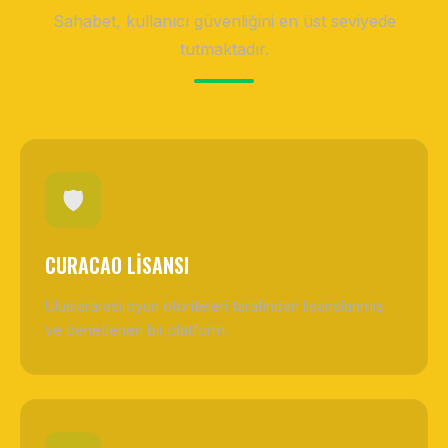
Sahabet, kullanıcı güvenliğini en üst seviyede
tutmaktadır.
🛡️
CURACAO LISANSI
Uluslararası oyun otoriteleri tarafından lisanslanmış
ve denetlenen bir platform.