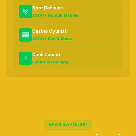
Spor Bahisleri
🎯
2000+ Günlük Etkinlik
Casino Oyunları
🎰
6000+ Slot & Masa
Canlı Casino
⚡
Evolution Gaming
SPOR BAHISLERI