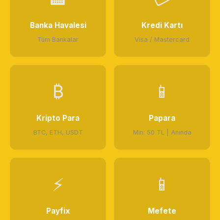
Banka Havalesi
Kredi Kartı
Tüm Bankalar
Visa / Mastercard
₿
📱
Kripto Para
Papara
BTC, ETH, USDT
Min: 50 TL | Anında
⚡
📱
Payfix
Mefete