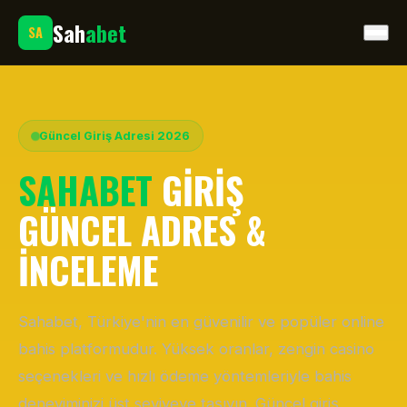
Sah
abet
SA
Güncel Giriş Adresi 2026
SAHABET
GIRIŞ
GÜNCEL ADRES &
İNCELEME
Sahabet, Türkiye'nin en güvenilir ve popüler online
bahis platformudur. Yüksek oranlar, zengin casino
seçenekleri ve hızlı ödeme yöntemleriyle bahis
deneyiminizi üst seviyeye taşıyın. Güncel giriş