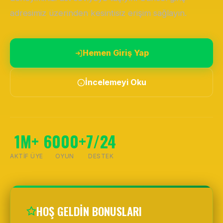
adresimiz üzerinden kesintisiz erişim sağlayın.
Hemen Giriş Yap
İncelemeyi Oku
1M+
6000+
7/24
AKTIF ÜYE
OYUN
DESTEK
HOŞ GELDIN BONUSLARI