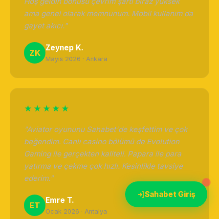
Hoş geldin bonusu çevrim şartı biraz yüksek
ama genel olarak memnunum. Mobil kullanım da
gayet akıcı."
Zeynep K.
ZK
Mayıs 2026 · Ankara
★★★★★
"Aviator oyununu Sahabet'de keşfettim ve çok
beğendim. Canlı casino bölümü de Evolution
Gaming ile gerçekten kaliteli. Papara ile para
yatırma ve çekme çok hızlı. Kesinlikle tavsiye
ederim."
Sahabet Giriş
Emre T.
ET
Ocak 2026 · Antalya