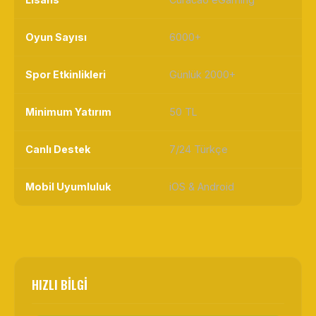
Oyun Sayısı
6000+
Spor Etkinlikleri
Günlük 2000+
Minimum Yatırım
50 TL
Canlı Destek
7/24 Türkçe
Mobil Uyumluluk
iOS & Android
HIZLI BILGI