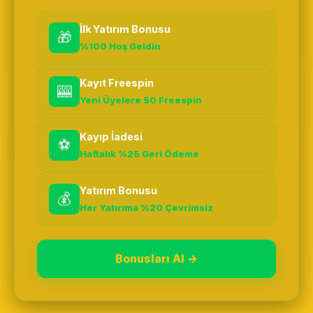
İlk Yatırım Bonusu
🎁
%100 Hoş Geldin
Kayıt Freespin
🎰
Yeni Üyelere 50 Freespin
Kayıp İadesi
⚽
Haftalık %25 Geri Ödeme
Yatırım Bonusu
💰
Her Yatırıma %20 Çevrimsiz
Bonusları Al →