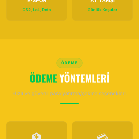
E-SPOR
AT YARIŞI
CS2, LoL, Dota
Günlük Koşular
ÖDEME
ÖDEME
YÖNTEMLERI
Hızlı ve güvenli para yatırma/çekme seçenekleri.
🏦
💳