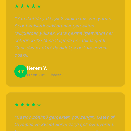
★★★★★
"Sahabet'de yaklaşık 2 yıldır bahis yapıyorum.
Spor bahislerindeki oranlar gerçekten
rakiplerden yüksek. Para çekme işlemlerim her
seferinde 12-24 saat içinde hesabıma geçti.
Canlı destek ekibi de oldukça hızlı ve çözüm
odaklı."
Kerem Y.
KY
Nisan 2026 · İstanbul
★★★★☆
"Casino bölümü gerçekten çok zengin. Gates of
Olympus ve Sweet Bonanza'yı çok oynuyorum.