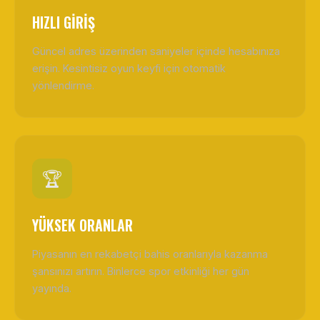
HIZLI GIRIŞ
Güncel adres üzerinden saniyeler içinde hesabınıza
erişin. Kesintisiz oyun keyfi için otomatik
yönlendirme.
🏆
YÜKSEK ORANLAR
Piyasanın en rekabetçi bahis oranlarıyla kazanma
şansınızı artırın. Binlerce spor etkinliği her gün
yayında.