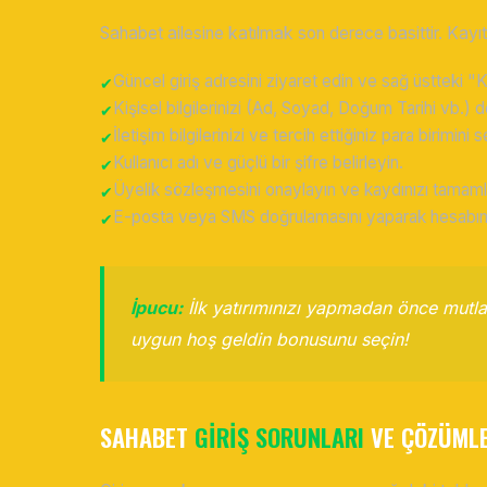
Sahabet ailesine katılmak son derece basittir. Kayı
Güncel giriş adresini ziyaret edin ve sağ üstteki "K
Kişisel bilgilerinizi (Ad, Soyad, Doğum Tarihi vb.) d
İletişim bilgilerinizi ve tercih ettiğiniz para birimini s
Kullanıcı adı ve güçlü bir şifre belirleyin.
Üyelik sözleşmesini onaylayın ve kaydınızı tamaml
E-posta veya SMS doğrulamasını yaparak hesabınızı
İpucu:
İlk yatırımınızı yapmadan önce mutla
uygun hoş geldin bonusunu seçin!
SAHABET
GIRIŞ SORUNLARI
VE ÇÖZÜMLE