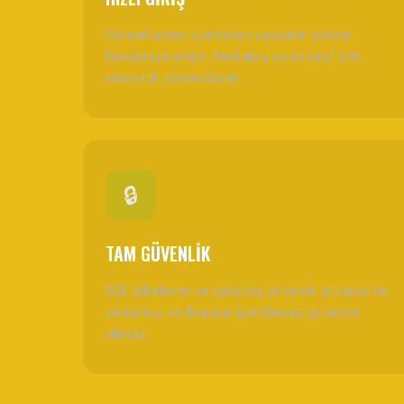
Güncel adres üzerinden saniyeler içinde
hesabınıza erişin. Kesintisiz oyun keyfi için
otomatik yönlendirme.
🔒
TAM GÜVENLIK
SSL şifreleme ve gelişmiş güvenlik altyapısı ile
verileriniz ve finansal işlemleriniz güvence
altında.