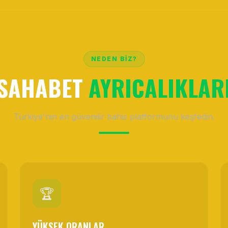
NEDEN BIZ?
SAHABET
AYRICALIKLAR
Türkiye'nin en güvenilir bahis platformunu keşfedin.
🏆
YÜKSEK ORANLAR