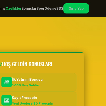
iriş
Özellikler
Bonuslar
Spor
Ödeme
SSS
Giriş Yap
HOŞ GELDIN BONUSLARI
İlk Yatırım Bonusu
🎁
%100 Hoş Geldin
Kayıt Freespin
🎰
Yeni Üyelere 50 Freespin