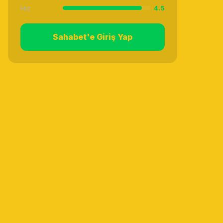
Hız
4.5
Sahabet'e Giriş Yap