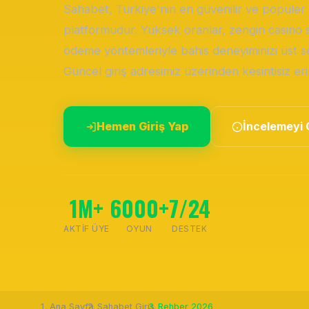
Sahabet, Türkiye'nin en güvenilir ve popüler 
platformudur. Yüksek oranlar, zengin casino s
ödeme yöntemleriyle bahis deneyiminizi üst se
Güncel giriş adresimiz üzerinden kesintisiz eri
Hemen Giriş Yap
İncelemeyi
1M+
6000+
7/24
AKTIF ÜYE
OYUN
DESTEK
Ana Sayfa
›
Sahabet Giriş
›
Rehber 2026