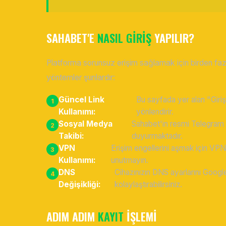
SAHABET'E
NASIL GIRIŞ
YAPILIR?
Platforma sorunsuz erişim sağlamak için birden faz
yöntemler şunlardır:
Güncel Link
Bu sayfada yer alan "Giri
Kullanımı:
yönlendirir.
Sosyal Medya
Sahabet'in resmi Telegram k
Takibi:
duyurmaktadır.
VPN
Erişim engellerini aşmak için VPN s
Kullanımı:
unutmayın.
DNS
Cihazınızın DNS ayarlarını Google
Değişikliği:
kolaylaştırabilirsiniz.
ADIM ADIM
KAYIT
İŞLEMI