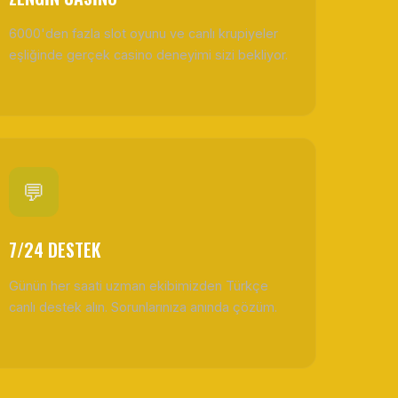
6000'den fazla slot oyunu ve canlı krupiyeler
eşliğinde gerçek casino deneyimi sizi bekliyor.
💬
7/24 DESTEK
Günün her saati uzman ekibimizden Türkçe
canlı destek alın. Sorunlarınıza anında çözüm.