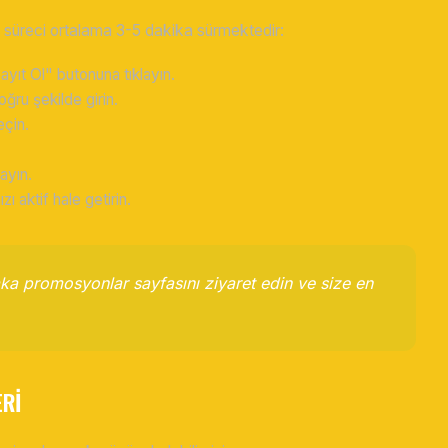
t süreci ortalama 3-5 dakika sürmektedir:
ayıt Ol" butonuna tıklayın.
oğru şekilde girin.
eçin.
ayın.
 aktif hale getirin.
ka promosyonlar sayfasını ziyaret edin ve size en
RI