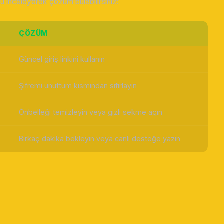
u inceleyerek çözüm bulabilirsiniz:
ÇÖZÜM
Güncel giriş linkini kullanın
Şifremi unuttum kısmından sıfırlayın
Önbelleği temizleyin veya gizli sekme açın
Birkaç dakika bekleyin veya canlı desteğe yazın