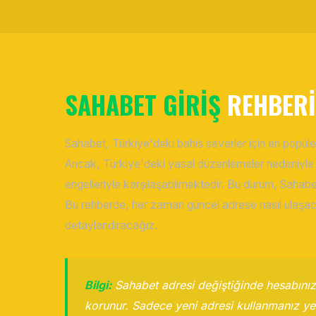
SAHABET GIRIŞ
REHBERI 
Sahabet, Türkiye'deki bahis severler için en popüler
Ancak, Türkiye'deki yasal düzenlemeler nedeniyle yu
engelleriyle karşılaşabilmektedir. Bu durum, Sahabet
Bu rehberde, her zaman güncel adrese nasıl ulaşacağ
detaylandıracağız.
Bilgi:
Sahabet adresi değiştiğinde hesabınızd
korunur. Sadece yeni adresi kullanmanız yete