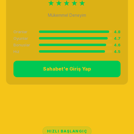
★★★★★
Mükemmel Deneyim
Oranlar
4.8
Oyunlar
4.7
Bonuslar
4.6
Hız
4.5
Sahabet'e Giriş Yap
HIZLI BAŞLANGIÇ