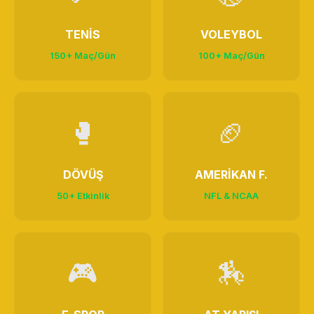
TENIS
VOLEYBOL
150+ Maç/Gün
100+ Maç/Gün
🥊
🏈
DÖVÜŞ
AMERIKAN F.
50+ Etkinlik
NFL & NCAA
🎮
🏇