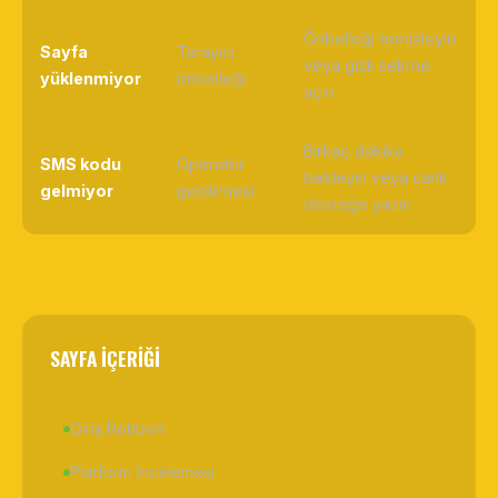
Önbelleği temizleyin
Sayfa
Tarayıcı
veya gizli sekme
yüklenmiyor
önbelleği
açın
Birkaç dakika
SMS kodu
Operatör
bekleyin veya canlı
gelmiyor
gecikmesi
desteğe yazın
SAYFA İÇERIĞI
Giriş Rehberi
Platform İncelemesi