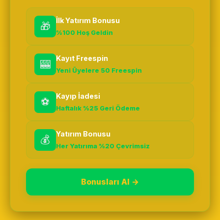
İlk Yatırım Bonusu
🎁
%100 Hoş Geldin
Kayıt Freespin
🎰
Yeni Üyelere 50 Freespin
Kayıp İadesi
⚽
Haftalık %25 Geri Ödeme
Yatırım Bonusu
💰
Her Yatırıma %20 Çevrimsiz
Bonusları Al →