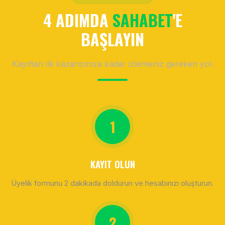
4 ADIMDA
SAHABET
'E
BAŞLAYIN
Kayıttan ilk kazancınıza kadar izlemeniz gereken yol.
1
KAYIT OLUN
Üyelik formunu 2 dakikada doldurun ve hesabınızı oluşturun.
2