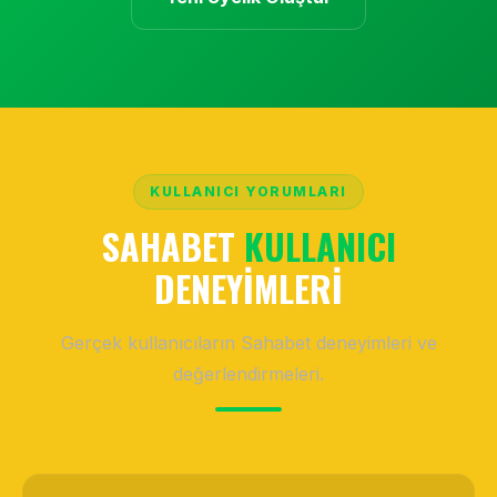
KULLANICI YORUMLARI
SAHABET
KULLANICI
DENEYIMLERI
Gerçek kullanıcıların Sahabet deneyimleri ve
değerlendirmeleri.