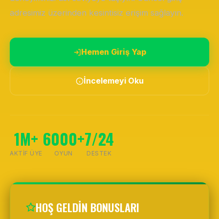
adresimiz üzerinden kesintisiz erişim sağlayın.
Hemen Giriş Yap
İncelemeyi Oku
1M+
6000+
7/24
AKTIF ÜYE
OYUN
DESTEK
HOŞ GELDIN BONUSLARI