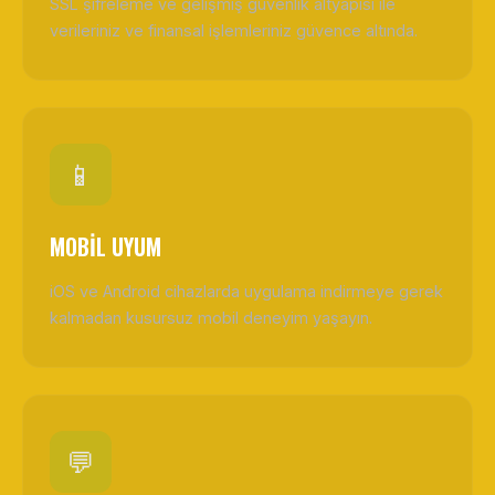
SSL şifreleme ve gelişmiş güvenlik altyapısı ile
verileriniz ve finansal işlemleriniz güvence altında.
📱
MOBIL UYUM
iOS ve Android cihazlarda uygulama indirmeye gerek
kalmadan kusursuz mobil deneyim yaşayın.
💬