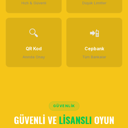
Hızlı & Güvenli
Düşük Limitler
🔍
📲
QR Kod
Cepbank
Anında Onay
Tüm Bankalar
GÜVENLIK
GÜVENLI VE
LISANSLI
OYUN