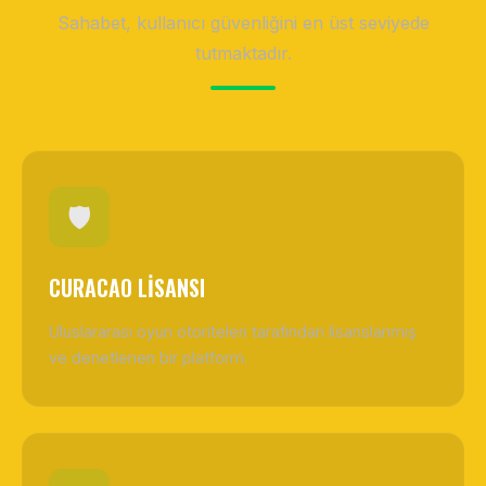
Sahabet, kullanıcı güvenliğini en üst seviyede
tutmaktadır.
🛡️
CURACAO LISANSI
Uluslararası oyun otoriteleri tarafından lisanslanmış
ve denetlenen bir platform.