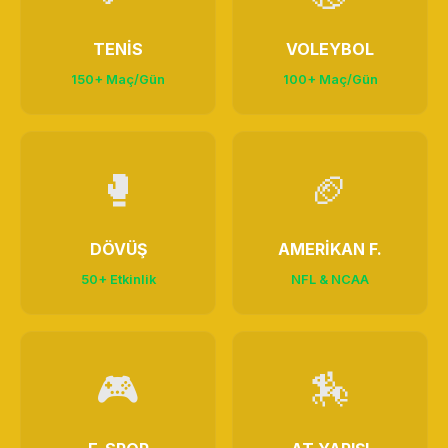
TENIS
VOLEYBOL
150+ Maç/Gün
100+ Maç/Gün
🥊
🏈
DÖVÜŞ
AMERIKAN F.
50+ Etkinlik
NFL & NCAA
🎮
🏇