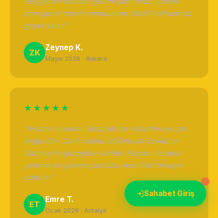
Hoş geldin bonusu çevrim şartı biraz yüksek
ama genel olarak memnunum. Mobil kullanım da
gayet akıcı."
Zeynep K.
ZK
Mayıs 2026 · Ankara
★★★★★
"Aviator oyununu Sahabet'de keşfettim ve çok
beğendim. Canlı casino bölümü de Evolution
Gaming ile gerçekten kaliteli. Papara ile para
yatırma ve çekme çok hızlı. Kesinlikle tavsiye
ederim."
Sahabet Giriş
Emre T.
ET
Ocak 2026 · Antalya