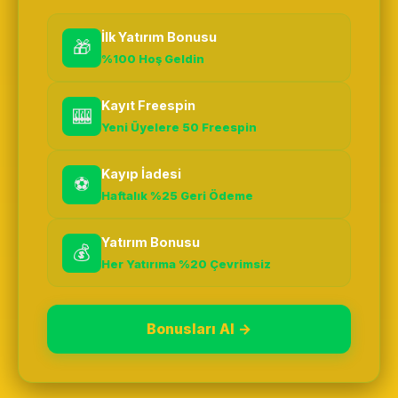
İlk Yatırım Bonusu
🎁
%100 Hoş Geldin
Kayıt Freespin
🎰
Yeni Üyelere 50 Freespin
Kayıp İadesi
⚽
Haftalık %25 Geri Ödeme
Yatırım Bonusu
💰
Her Yatırıma %20 Çevrimsiz
Bonusları Al →