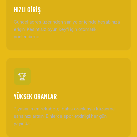
HIZLI GIRIŞ
Güncel adres üzerinden saniyeler içinde hesabınıza
erişin. Kesintisiz oyun keyfi için otomatik
yönlendirme.
🏆
YÜKSEK ORANLAR
Piyasanın en rekabetçi bahis oranlarıyla kazanma
şansınızı artırın. Binlerce spor etkinliği her gün
yayında.