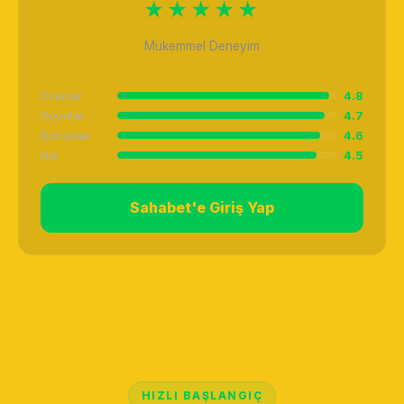
★★★★★
Mükemmel Deneyim
Oranlar
4.8
Oyunlar
4.7
Bonuslar
4.6
Hız
4.5
Sahabet'e Giriş Yap
HIZLI BAŞLANGIÇ