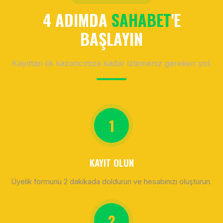
4 ADIMDA
SAHABET
'E
BAŞLAYIN
Kayıttan ilk kazancınıza kadar izlemeniz gereken yol.
1
KAYIT OLUN
Üyelik formunu 2 dakikada doldurun ve hesabınızı oluşturun.
2