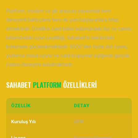
Platform, modern ve şık arayüzü sayesinde hem
deneyimli bahisçilere hem de yeni başlayanlara hitap
etmektedir. Özellikle canlı bahis bölümündeki hız ve casino
bölümündeki oyun çeşitliliği, Sahabet'in sektördeki
konumunu güçlendirmektedir. 6000'den fazla slot oyunu,
yüzlerce masa oyunu ve canlı krupiyeler eşliğinde gerçek
casino deneyimi sunulmaktadır.
SAHABET
PLATFORM
ÖZELLIKLERI
ÖZELLIK
DETAY
Kuruluş Yılı
2018
Lisans
Curacao eGaming