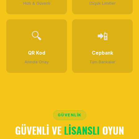
Hızlı & Güvenli
Düşük Limitler
🔍
📲
QR Kod
Cepbank
Anında Onay
Tüm Bankalar
GÜVENLIK
GÜVENLI VE
LISANSLI
OYUN