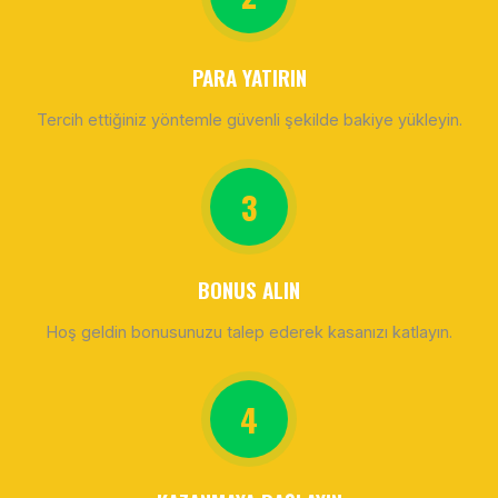
PARA YATIRIN
Tercih ettiğiniz yöntemle güvenli şekilde bakiye yükleyin.
3
BONUS ALIN
Hoş geldin bonusunuzu talep ederek kasanızı katlayın.
4