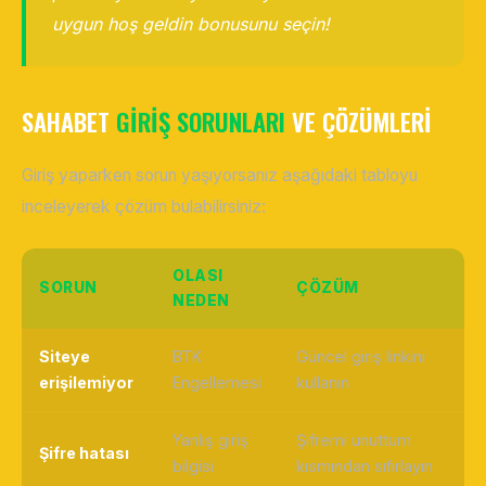
uygun hoş geldin bonusunu seçin!
SAHABET
GIRIŞ SORUNLARI
VE ÇÖZÜMLERI
Giriş yaparken sorun yaşıyorsanız aşağıdaki tabloyu
inceleyerek çözüm bulabilirsiniz:
OLASI
SORUN
ÇÖZÜM
NEDEN
Siteye
BTK
Güncel giriş linkini
erişilemiyor
Engellemesi
kullanın
Yanlış giriş
Şifremi unuttum
Şifre hatası
bilgisi
kısmından sıfırlayın