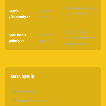
Önbelleği temizleyin
Sayfa
Tarayıcı
veya gizli sekme
yüklenmiyor
önbelleği
açın
Birkaç dakika
SMS kodu
Operatör
bekleyin veya canlı
gelmiyor
gecikmesi
desteğe yazın
SAYFA İÇERIĞI
Giriş Rehberi
Platform İncelemesi