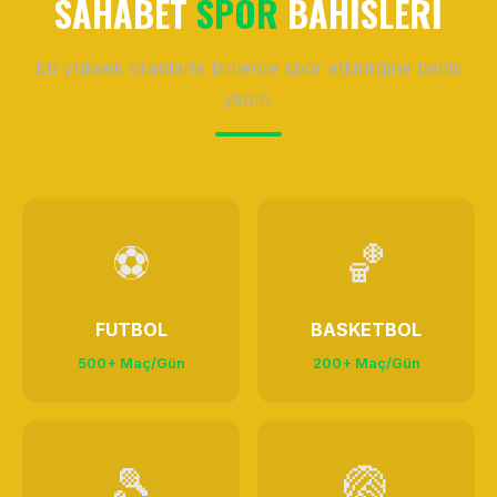
SAHABET
SPOR
BAHISLERI
En yüksek oranlarla binlerce spor etkinliğine bahis
yapın.
⚽
🏀
FUTBOL
BASKETBOL
500+ Maç/Gün
200+ Maç/Gün
🎾
🏐