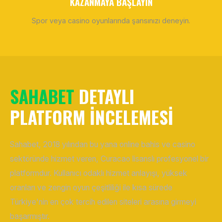
KAZANMAYA BAŞLAYIN
Spor veya casino oyunlarında şansınızı deneyin.
SAHABET
DETAYLI
PLATFORM İNCELEMESI
Sahabet, 2018 yılından bu yana online bahis ve casino
sektöründe hizmet veren, Curacao lisanslı profesyonel bir
platformdur. Kullanıcı odaklı hizmet anlayışı, yüksek
oranları ve zengin oyun çeşitliliği ile kısa sürede
Türkiye'nin en çok tercih edilen siteleri arasına girmeyi
başarmıştır.