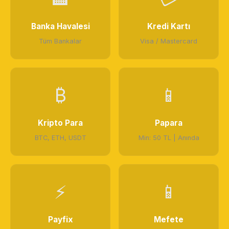
Banka Havalesi
Kredi Kartı
Tüm Bankalar
Visa / Mastercard
₿
📱
Kripto Para
Papara
BTC, ETH, USDT
Min: 50 TL | Anında
⚡
📱
Payfix
Mefete