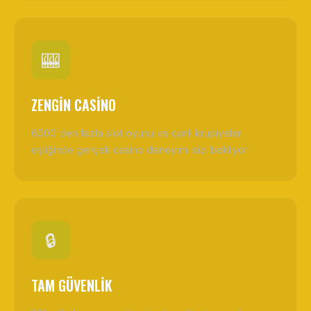
🎰
ZENGIN CASINO
6000'den fazla slot oyunu ve canlı krupiyeler
eşliğinde gerçek casino deneyimi sizi bekliyor.
🔒
TAM GÜVENLIK