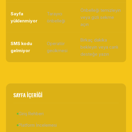
Önbelleği temizleyin
Sayfa
Tarayıcı
veya gizli sekme
yüklenmiyor
önbelleği
açın
Birkaç dakika
SMS kodu
Operatör
bekleyin veya canlı
gelmiyor
gecikmesi
desteğe yazın
SAYFA İÇERIĞI
Giriş Rehberi
Platform İncelemesi