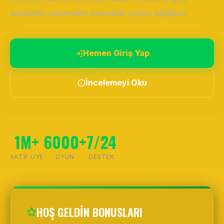
adresimiz üzerinden kesintisiz erişim sağlayın.
Hemen Giriş Yap
İncelemeyi Oku
1M+
6000+
7/24
AKTIF ÜYE
OYUN
DESTEK
HOŞ GELDIN BONUSLARI