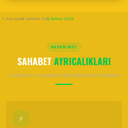
Ana Sayfa
›
Sahabet Giriş
›
Rehber 2026
NEDEN BIZ?
SAHABET
AYRICALIKLARI
Türkiye'nin en güvenilir bahis platformunu keşfedin.
⚡