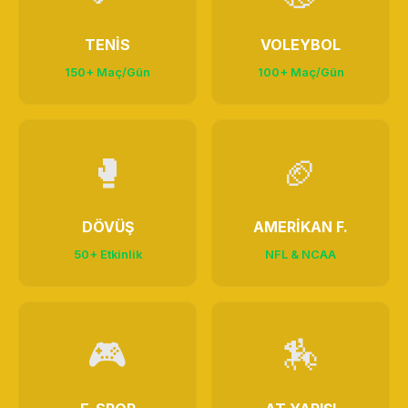
TENIS
VOLEYBOL
150+ Maç/Gün
100+ Maç/Gün
🥊
🏈
DÖVÜŞ
AMERIKAN F.
50+ Etkinlik
NFL & NCAA
🎮
🏇