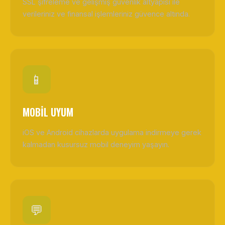
SSL şifreleme ve gelişmiş güvenlik altyapısı ile
verileriniz ve finansal işlemleriniz güvence altında.
📱
MOBIL UYUM
iOS ve Android cihazlarda uygulama indirmeye gerek
kalmadan kusursuz mobil deneyim yaşayın.
💬