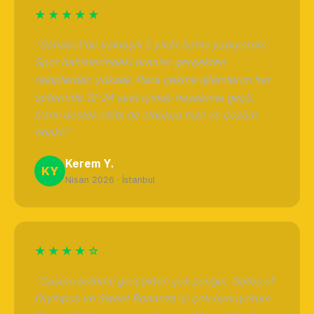
★★★★★
"Sahabet'de yaklaşık 2 yıldır bahis yapıyorum.
Spor bahislerindeki oranlar gerçekten
rakiplerden yüksek. Para çekme işlemlerim her
seferinde 12-24 saat içinde hesabıma geçti.
Canlı destek ekibi de oldukça hızlı ve çözüm
odaklı."
Kerem Y.
KY
Nisan 2026 · İstanbul
★★★★☆
"Casino bölümü gerçekten çok zengin. Gates of
Olympus ve Sweet Bonanza'yı çok oynuyorum.