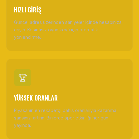
HIZLI GIRIŞ
Güncel adres üzerinden saniyeler içinde hesabınıza
erişin. Kesintisiz oyun keyfi için otomatik
yönlendirme.
🏆
YÜKSEK ORANLAR
Piyasanın en rekabetçi bahis oranlarıyla kazanma
şansınızı artırın. Binlerce spor etkinliği her gün
yayında.