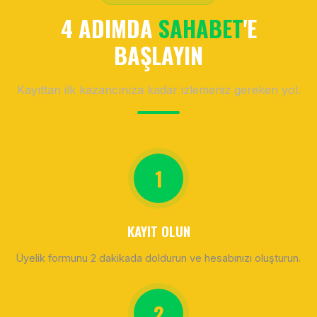
4 ADIMDA
SAHABET
'E
BAŞLAYIN
Kayıttan ilk kazancınıza kadar izlemeniz gereken yol.
1
KAYIT OLUN
Üyelik formunu 2 dakikada doldurun ve hesabınızı oluşturun.
2