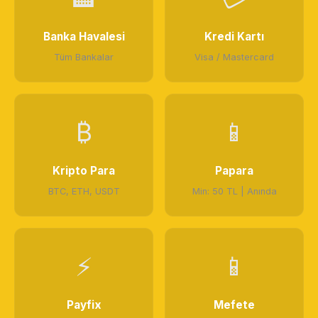
Banka Havalesi
Kredi Kartı
Tüm Bankalar
Visa / Mastercard
₿
📱
Kripto Para
Papara
BTC, ETH, USDT
Min: 50 TL | Anında
⚡
📱
Payfix
Mefete