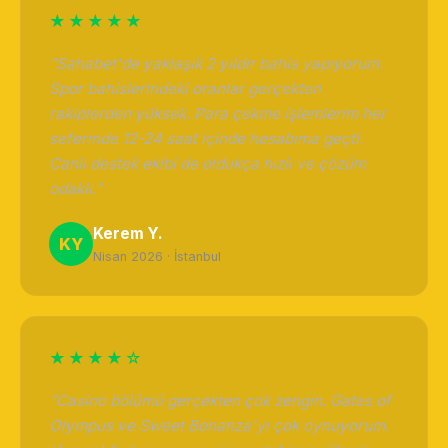
★★★★★
"Sahabet'de yaklaşık 2 yıldır bahis yapıyorum.
Spor bahislerindeki oranlar gerçekten
rakiplerden yüksek. Para çekme işlemlerim her
seferinde 12-24 saat içinde hesabıma geçti.
Canlı destek ekibi de oldukça hızlı ve çözüm
odaklı."
Kerem Y.
KY
Nisan 2026 · İstanbul
★★★★☆
"Casino bölümü gerçekten çok zengin. Gates of
Olympus ve Sweet Bonanza'yı çok oynuyorum.