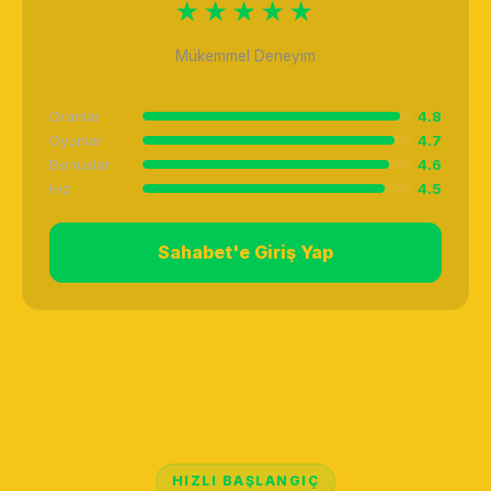
★★★★★
Mükemmel Deneyim
Oranlar
4.8
Oyunlar
4.7
Bonuslar
4.6
Hız
4.5
Sahabet'e Giriş Yap
HIZLI BAŞLANGIÇ