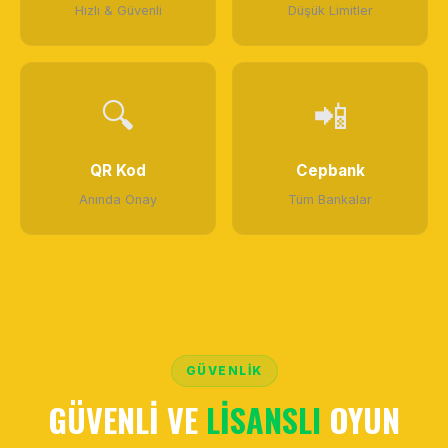
Hızlı & Güvenli
Düşük Limitler
🔍
📲
QR Kod
Cepbank
Anında Onay
Tüm Bankalar
GÜVENLIK
GÜVENLI VE
LISANSLI
OYUN