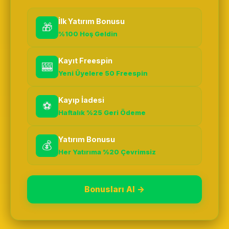
İlk Yatırım Bonusu
🎁
%100 Hoş Geldin
Kayıt Freespin
🎰
Yeni Üyelere 50 Freespin
Kayıp İadesi
⚽
Haftalık %25 Geri Ödeme
Yatırım Bonusu
💰
Her Yatırıma %20 Çevrimsiz
Bonusları Al →