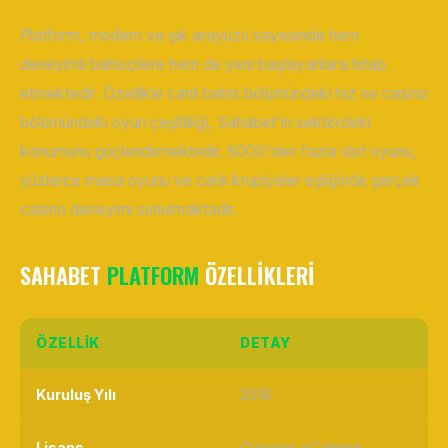
Platform, modern ve şık arayüzü sayesinde hem
deneyimli bahisçilere hem de yeni başlayanlara hitap
etmektedir. Özellikle canlı bahis bölümündeki hız ve casino
bölümündeki oyun çeşitliliği, Sahabet'in sektördeki
konumunu güçlendirmektedir. 6000'den fazla slot oyunu,
yüzlerce masa oyunu ve canlı krupiyeler eşliğinde gerçek
casino deneyimi sunulmaktadır.
SAHABET
PLATFORM
ÖZELLIKLERI
ÖZELLIK
DETAY
Kuruluş Yılı
2018
Lisans
Curacao eGaming