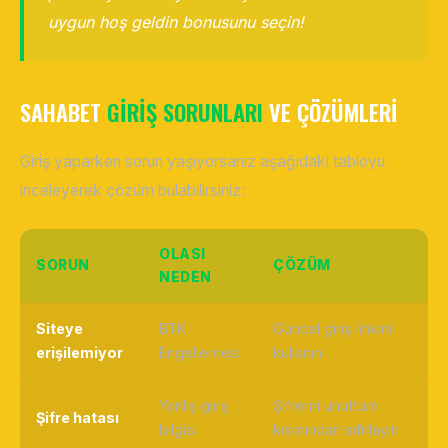
uygun hoş geldin bonusunu seçin!
SAHABET
GIRIŞ SORUNLARI
VE ÇÖZÜMLERI
Giriş yaparken sorun yaşıyorsanız aşağıdaki tabloyu
inceleyerek çözüm bulabilirsiniz:
OLASI
SORUN
ÇÖZÜM
NEDEN
Siteye
BTK
Güncel giriş linkini
erişilemiyor
Engellemesi
kullanın
Yanlış giriş
Şifremi unuttum
Şifre hatası
bilgisi
kısmından sıfırlayın