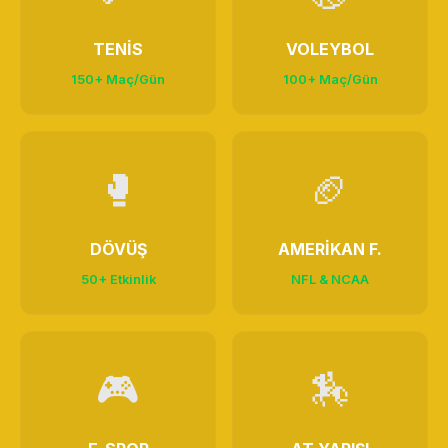
TENIS
VOLEYBOL
150+ Maç/Gün
100+ Maç/Gün
🥊
🏈
DÖVÜŞ
AMERIKAN F.
50+ Etkinlik
NFL & NCAA
🎮
🏇