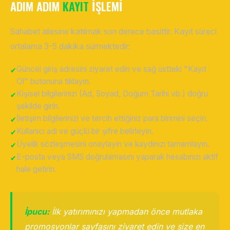
ADIM ADIM
KAYIT
İŞLEMI
Sahabet ailesine katılmak son derece basittir. Kayıt süreci
ortalama 3-5 dakika sürmektedir:
Güncel giriş adresini ziyaret edin ve sağ üstteki "Kayıt
Ol" butonuna tıklayın.
Kişisel bilgilerinizi (Ad, Soyad, Doğum Tarihi vb.) doğru
şekilde girin.
İletişim bilgilerinizi ve tercih ettiğiniz para birimini seçin.
Kullanıcı adı ve güçlü bir şifre belirleyin.
Üyelik sözleşmesini onaylayın ve kaydınızı tamamlayın.
E-posta veya SMS doğrulamasını yaparak hesabınızı aktif
hale getirin.
İpucu:
İlk yatırımınızı yapmadan önce mutlaka
promosyonlar sayfasını ziyaret edin ve size en