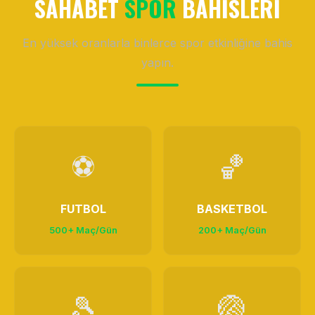
SAHABET
SPOR
BAHISLERI
En yüksek oranlarla binlerce spor etkinliğine bahis
yapın.
⚽
🏀
FUTBOL
BASKETBOL
500+ Maç/Gün
200+ Maç/Gün
🎾
🏐