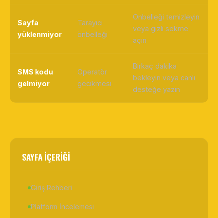
Önbelleği temizleyin
Sayfa
Tarayıcı
veya gizli sekme
yüklenmiyor
önbelleği
açın
Birkaç dakika
SMS kodu
Operatör
bekleyin veya canlı
gelmiyor
gecikmesi
desteğe yazın
SAYFA İÇERIĞI
Giriş Rehberi
Platform İncelemesi