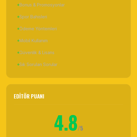
Bonus & Promosyonlar
Spor Bahisleri
Ödeme Yöntemleri
Mobil Kullanım
Güvenlik & Lisans
Sık Sorulan Sorular
EDITÖR PUANI
4.8
/5