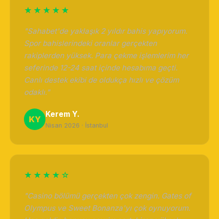
★★★★★
"Sahabet'de yaklaşık 2 yıldır bahis yapıyorum.
Spor bahislerindeki oranlar gerçekten
rakiplerden yüksek. Para çekme işlemlerim her
seferinde 12-24 saat içinde hesabıma geçti.
Canlı destek ekibi de oldukça hızlı ve çözüm
odaklı."
Kerem Y.
KY
Nisan 2026 · İstanbul
★★★★☆
"Casino bölümü gerçekten çok zengin. Gates of
Olympus ve Sweet Bonanza'yı çok oynuyorum.