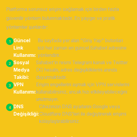
Platforma sorunsuz erişim sağlamak için birden fazla
güvenilir yöntem bulunmaktadır. En yaygın ve pratik
yöntemler şunlardır:
Güncel
Bu sayfada yer alan "Giriş Yap" butonları
Link
sizi her zaman en güncel Sahabet adresine
Kullanımı:
yönlendirir.
Sosyal
Sahabet'in resmi Telegram kanalı ve Twitter
Medya
(X) hesabı, adres değişikliklerini anında
Takibi:
duyurmaktadır.
VPN
Erişim engellerini aşmak için VPN servislerini
Kullanımı:
kullanabilirsiniz, ancak hızı etkileyebileceğini
unutmayın.
DNS
Cihazınızın DNS ayarlarını Google veya
Değişikliği:
Cloudflare DNS'leri ile değiştirerek erişimi
kolaylaştırabilirsiniz.