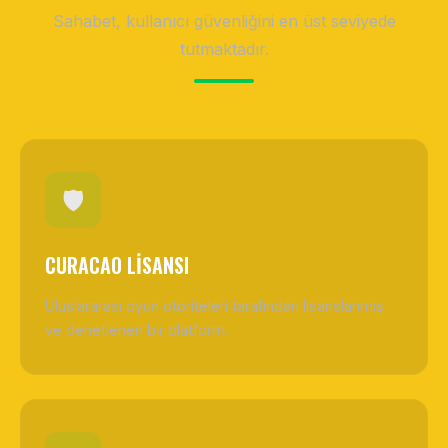
Sahabet, kullanıcı güvenliğini en üst seviyede
tutmaktadır.
🛡️
CURACAO LISANSI
Uluslararası oyun otoriteleri tarafından lisanslanmış
ve denetlenen bir platform.