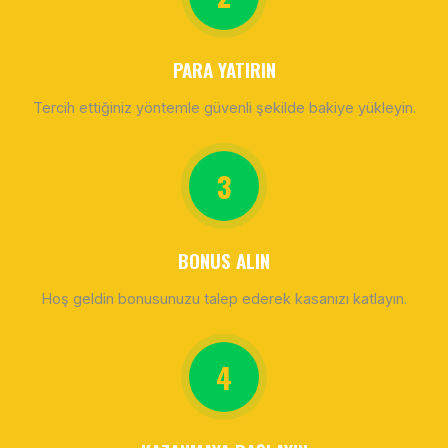
PARA YATIRIN
Tercih ettiğiniz yöntemle güvenli şekilde bakiye yükleyin.
3
BONUS ALIN
Hoş geldin bonusunuzu talep ederek kasanızı katlayın.
4