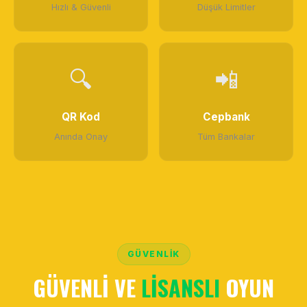
Hızlı & Güvenli
Düşük Limitler
🔍
📲
QR Kod
Cepbank
Anında Onay
Tüm Bankalar
GÜVENLIK
GÜVENLI VE
LISANSLI
OYUN