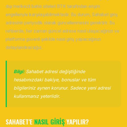
dışı merkezli bahis siteleri BTK tarafından erişim
engelleriyle karşılaşabilmektedir. Bu durum, Sahabet giriş
adresinin periyodik olarak güncellenmesini gerektirir. Bu
rehberde, her zaman güncel adrese nasıl ulaşacağınızı ve
platforma güvenli şekilde nasıl giriş yapacağınızı
detaylandıracağız.
Bilgi:
Sahabet adresi değiştiğinde
hesabınızdaki bakiye, bonuslar ve tüm
bilgileriniz aynen korunur. Sadece yeni adresi
kullanmanız yeterlidir.
SAHABET'E
NASIL GIRIŞ
YAPILIR?