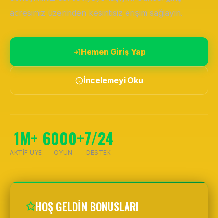
adresimiz üzerinden kesintisiz erişim sağlayın.
Hemen Giriş Yap
İncelemeyi Oku
1M+
6000+
7/24
AKTIF ÜYE
OYUN
DESTEK
HOŞ GELDIN BONUSLARI