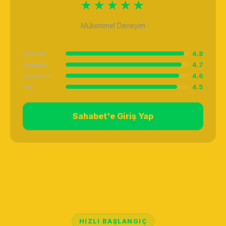
★★★★★
Mükemmel Deneyim
Oranlar
4.8
Oyunlar
4.7
Bonuslar
4.6
Hız
4.5
Sahabet'e Giriş Yap
HIZLI BAŞLANGIÇ