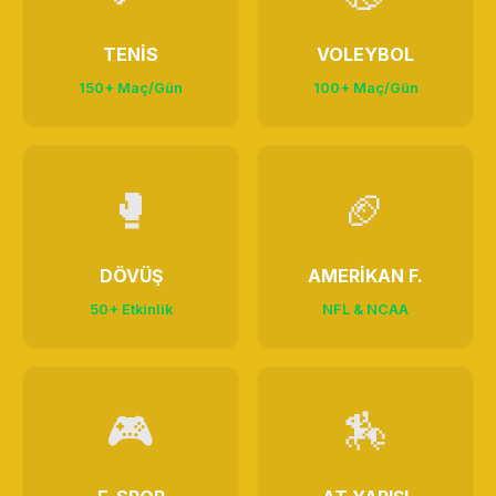
TENIS
VOLEYBOL
150+ Maç/Gün
100+ Maç/Gün
🥊
🏈
DÖVÜŞ
AMERIKAN F.
50+ Etkinlik
NFL & NCAA
🎮
🏇