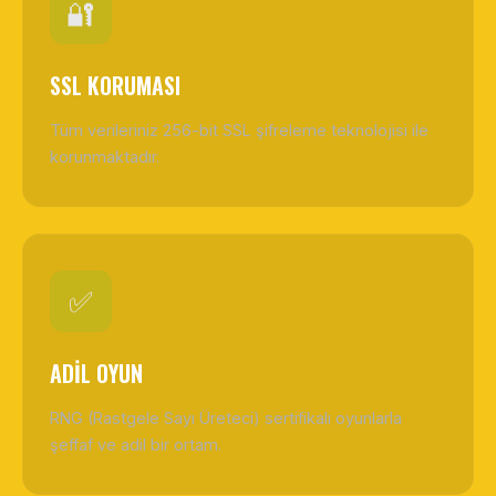
🔐
SSL KORUMASI
Tüm verileriniz 256-bit SSL şifreleme teknolojisi ile
korunmaktadır.
✅
ADIL OYUN
RNG (Rastgele Sayı Üreteci) sertifikalı oyunlarla
şeffaf ve adil bir ortam.