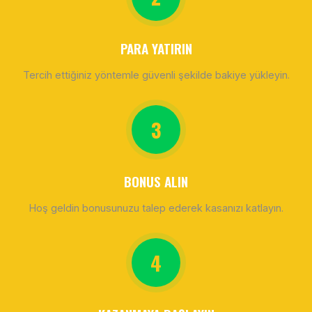
PARA YATIRIN
Tercih ettiğiniz yöntemle güvenli şekilde bakiye yükleyin.
3
BONUS ALIN
Hoş geldin bonusunuzu talep ederek kasanızı katlayın.
4