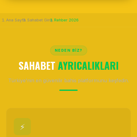
Ana Sayfa
›
Sahabet Giriş
›
Rehber 2026
NEDEN BIZ?
SAHABET
AYRICALIKLARI
Türkiye'nin en güvenilir bahis platformunu keşfedin.
⚡