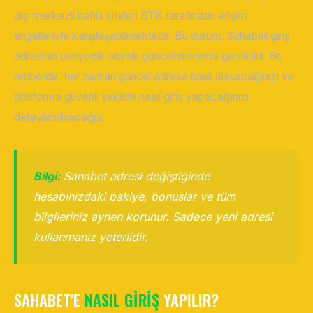
dışı merkezli bahis siteleri BTK tarafından erişim
engelleriyle karşılaşabilmektedir. Bu durum, Sahabet giriş
adresinin periyodik olarak güncellenmesini gerektirir. Bu
rehberde, her zaman güncel adrese nasıl ulaşacağınızı ve
platforma güvenli şekilde nasıl giriş yapacağınızı
detaylandıracağız.
Bilgi:
Sahabet adresi değiştiğinde
hesabınızdaki bakiye, bonuslar ve tüm
bilgileriniz aynen korunur. Sadece yeni adresi
kullanmanız yeterlidir.
SAHABET'E
NASIL GIRIŞ
YAPILIR?