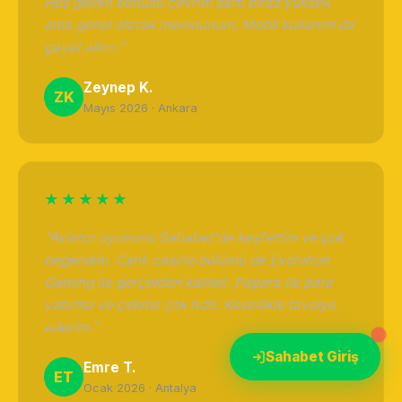
Hoş geldin bonusu çevrim şartı biraz yüksek
ama genel olarak memnunum. Mobil kullanım da
gayet akıcı."
Zeynep K.
ZK
Mayıs 2026 · Ankara
★★★★★
"Aviator oyununu Sahabet'de keşfettim ve çok
beğendim. Canlı casino bölümü de Evolution
Gaming ile gerçekten kaliteli. Papara ile para
yatırma ve çekme çok hızlı. Kesinlikle tavsiye
ederim."
Sahabet Giriş
Emre T.
ET
Ocak 2026 · Antalya