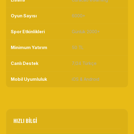
Oyun Sayısı
6000+
Spor Etkinlikleri
Günlük 2000+
Minimum Yatırım
50 TL
Canlı Destek
7/24 Türkçe
Mobil Uyumluluk
iOS & Android
HIZLI BILGI