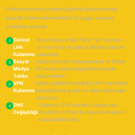
Platforma sorunsuz erişim sağlamak için birden fazla
güvenilir yöntem bulunmaktadır. En yaygın ve pratik
yöntemler şunlardır:
Güncel
Bu sayfada yer alan "Giriş Yap" butonları
Link
sizi her zaman en güncel Sahabet adresine
Kullanımı:
yönlendirir.
Sosyal
Sahabet'in resmi Telegram kanalı ve Twitter
Medya
(X) hesabı, adres değişikliklerini anında
Takibi:
duyurmaktadır.
VPN
Erişim engellerini aşmak için VPN servislerini
Kullanımı:
kullanabilirsiniz, ancak hızı etkileyebileceğini
unutmayın.
DNS
Cihazınızın DNS ayarlarını Google veya
Değişikliği:
Cloudflare DNS'leri ile değiştirerek erişimi
kolaylaştırabilirsiniz.