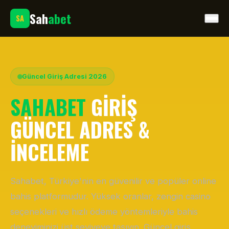
Sah
abet
SA
Güncel Giriş Adresi 2026
SAHABET
GIRIŞ
GÜNCEL ADRES &
İNCELEME
Sahabet, Türkiye'nin en güvenilir ve popüler online
bahis platformudur. Yüksek oranlar, zengin casino
seçenekleri ve hızlı ödeme yöntemleriyle bahis
deneyiminizi üst seviyeye taşıyın. Güncel giriş