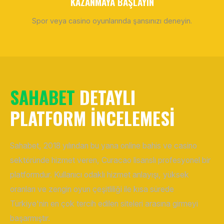
KAZANMAYA BAŞLAYIN
Spor veya casino oyunlarında şansınızı deneyin.
SAHABET
DETAYLI
PLATFORM İNCELEMESI
Sahabet, 2018 yılından bu yana online bahis ve casino
sektöründe hizmet veren, Curacao lisanslı profesyonel bir
platformdur. Kullanıcı odaklı hizmet anlayışı, yüksek
oranları ve zengin oyun çeşitliliği ile kısa sürede
Türkiye'nin en çok tercih edilen siteleri arasına girmeyi
başarmıştır.