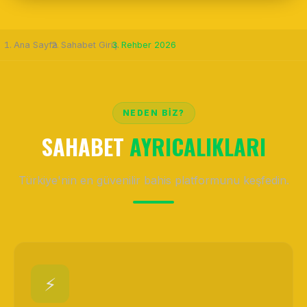
Ana Sayfa
›
Sahabet Giriş
›
Rehber 2026
NEDEN BIZ?
SAHABET
AYRICALIKLARI
Türkiye'nin en güvenilir bahis platformunu keşfedin.
⚡