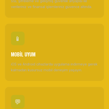
SSL şifreleme ve gelişmiş güvenlik altyapısı ile
verileriniz ve finansal işlemleriniz güvence altında.
📱
MOBIL UYUM
iOS ve Android cihazlarda uygulama indirmeye gerek
kalmadan kusursuz mobil deneyim yaşayın.
💬