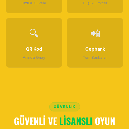
Hızlı & Güvenli
Düşük Limitler
🔍
📲
QR Kod
Cepbank
Anında Onay
Tüm Bankalar
GÜVENLIK
GÜVENLI VE
LISANSLI
OYUN