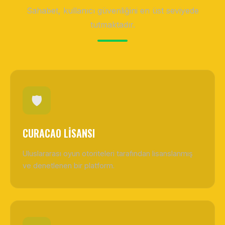
Sahabet, kullanıcı güvenliğini en üst seviyede
tutmaktadır.
🛡️
CURACAO LISANSI
Uluslararası oyun otoriteleri tarafından lisanslanmış
ve denetlenen bir platform.