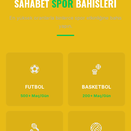
SAHABET
SPOR
BAHISLERI
En yüksek oranlarla binlerce spor etkinliğine bahis
yapın.
⚽
🏀
FUTBOL
BASKETBOL
500+ Maç/Gün
200+ Maç/Gün
🎾
🏐