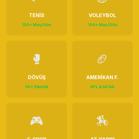
TENIS
VOLEYBOL
150+ Maç/Gün
100+ Maç/Gün
🥊
🏈
DÖVÜŞ
AMERIKAN F.
50+ Etkinlik
NFL & NCAA
🎮
🏇