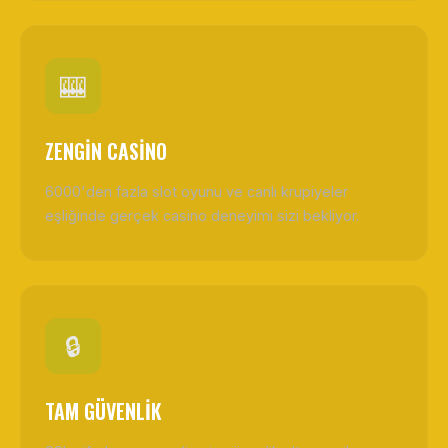
🎰
ZENGIN CASINO
6000'den fazla slot oyunu ve canlı krupiyeler
eşliğinde gerçek casino deneyimi sizi bekliyor.
🔒
TAM GÜVENLIK