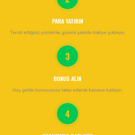
PARA YATIRIN
Tercih ettiğiniz yöntemle güvenli şekilde bakiye yükleyin.
3
BONUS ALIN
Hoş geldin bonusunuzu talep ederek kasanızı katlayın.
4