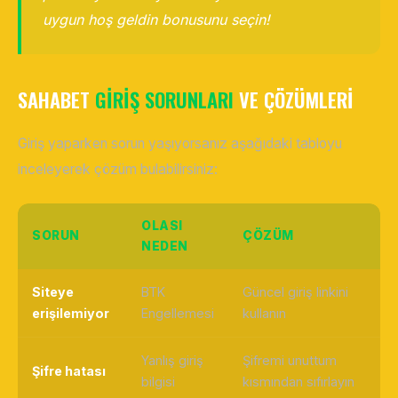
uygun hoş geldin bonusunu seçin!
SAHABET
GIRIŞ SORUNLARI
VE ÇÖZÜMLERI
Giriş yaparken sorun yaşıyorsanız aşağıdaki tabloyu
inceleyerek çözüm bulabilirsiniz:
OLASI
SORUN
ÇÖZÜM
NEDEN
Siteye
BTK
Güncel giriş linkini
erişilemiyor
Engellemesi
kullanın
Yanlış giriş
Şifremi unuttum
Şifre hatası
bilgisi
kısmından sıfırlayın