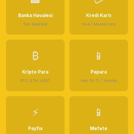
Banka Havalesi
Kredi Kartı
Tüm Bankalar
Visa / Mastercard
₿
📱
Kripto Para
Papara
BTC, ETH, USDT
Min: 50 TL | Anında
⚡
📱
Payfix
Mefete