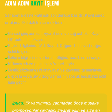
ADIM ADIM
KAYIT
İŞLEMI
Sahabet ailesine katılmak son derece basittir. Kayıt süreci
ortalama 3-5 dakika sürmektedir:
Güncel giriş adresini ziyaret edin ve sağ üstteki "Kayıt
Ol" butonuna tıklayın.
Kişisel bilgilerinizi (Ad, Soyad, Doğum Tarihi vb.) doğru
şekilde girin.
İletişim bilgilerinizi ve tercih ettiğiniz para birimini seçin.
Kullanıcı adı ve güçlü bir şifre belirleyin.
Üyelik sözleşmesini onaylayın ve kaydınızı tamamlayın.
E-posta veya SMS doğrulamasını yaparak hesabınızı aktif
hale getirin.
İpucu:
İlk yatırımınızı yapmadan önce mutlaka
promosyonlar sayfasını ziyaret edin ve size en