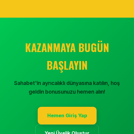
KAZANMAYA BUGÜN
BAŞLAYIN
Sahabet'in ayrıcalıklı dünyasına katılın, hoş
geldin bonusunuzu hemen alın!
Hemen Giriş Yap
Yeni Üyelik Oluştur