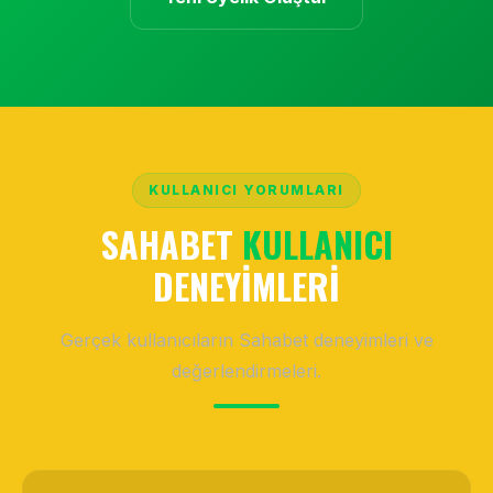
KULLANICI YORUMLARI
SAHABET
KULLANICI
DENEYIMLERI
Gerçek kullanıcıların Sahabet deneyimleri ve
değerlendirmeleri.