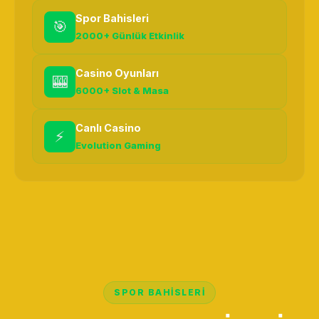
Spor Bahisleri
🎯
2000+ Günlük Etkinlik
Casino Oyunları
🎰
6000+ Slot & Masa
Canlı Casino
⚡
Evolution Gaming
SPOR BAHISLERI