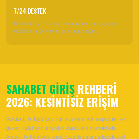
7/24 DESTEK
Günün her saati uzman ekibimizden Türkçe canlı
destek alın. Sorunlarınıza anında çözüm.
SAHABET GIRIŞ
REHBERI
2026: KESINTISIZ ERIŞIM
Sahabet, Türkiye'deki bahis severler için en popüler ve
güvenilir platformlardan biri olarak öne çıkmaktadır.
Ancak, Türkiye'deki yasal düzenlemeler nedeniyle yurt