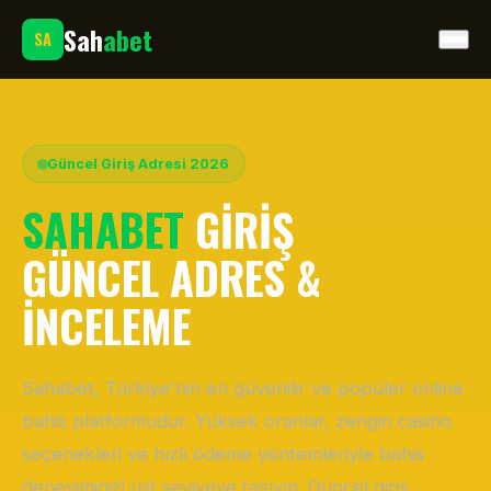
Sah
abet
SA
Güncel Giriş Adresi 2026
SAHABET
GIRIŞ
GÜNCEL ADRES &
İNCELEME
Sahabet, Türkiye'nin en güvenilir ve popüler online
bahis platformudur. Yüksek oranlar, zengin casino
seçenekleri ve hızlı ödeme yöntemleriyle bahis
deneyiminizi üst seviyeye taşıyın. Güncel giriş