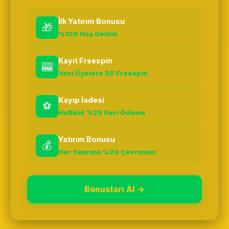
İlk Yatırım Bonusu
🎁
%100 Hoş Geldin
Kayıt Freespin
🎰
Yeni Üyelere 50 Freespin
Kayıp İadesi
⚽
Haftalık %25 Geri Ödeme
Yatırım Bonusu
💰
Her Yatırıma %20 Çevrimsiz
Bonusları Al →