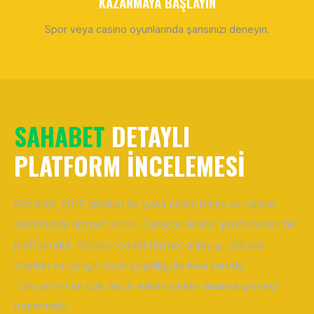
KAZANMAYA BAŞLAYIN
Spor veya casino oyunlarında şansınızı deneyin.
SAHABET
DETAYLI
PLATFORM İNCELEMESI
Sahabet, 2018 yılından bu yana online bahis ve casino
sektöründe hizmet veren, Curacao lisanslı profesyonel bir
platformdur. Kullanıcı odaklı hizmet anlayışı, yüksek
oranları ve zengin oyun çeşitliliği ile kısa sürede
Türkiye'nin en çok tercih edilen siteleri arasına girmeyi
başarmıştır.