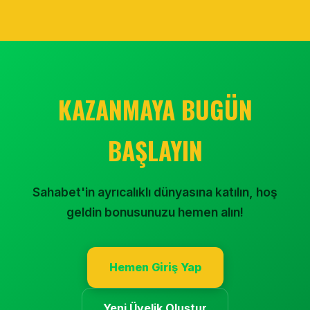
KAZANMAYA BUGÜN
BAŞLAYIN
Sahabet'in ayrıcalıklı dünyasına katılın, hoş
geldin bonusunuzu hemen alın!
Hemen Giriş Yap
Yeni Üyelik Oluştur