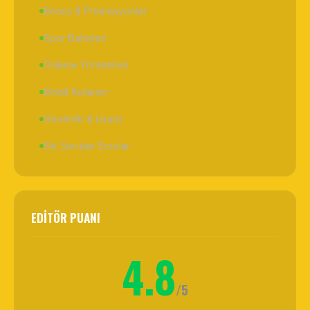
Bonus & Promosyonlar
Spor Bahisleri
Ödeme Yöntemleri
Mobil Kullanım
Güvenlik & Lisans
Sık Sorulan Sorular
EDITÖR PUANI
4.8
/5