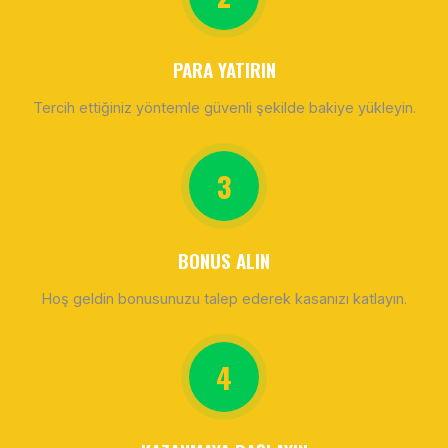
PARA YATIRIN
Tercih ettiğiniz yöntemle güvenli şekilde bakiye yükleyin.
3
BONUS ALIN
Hoş geldin bonusunuzu talep ederek kasanızı katlayın.
4