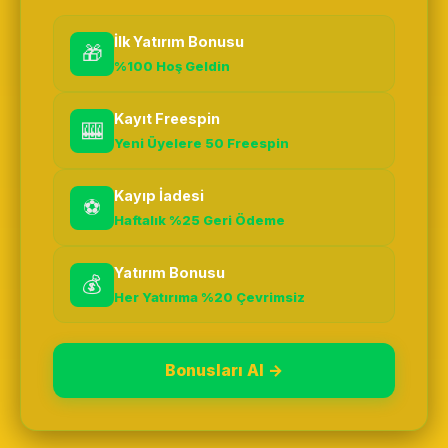
İlk Yatırım Bonusu
🎁
%100 Hoş Geldin
Kayıt Freespin
🎰
Yeni Üyelere 50 Freespin
Kayıp İadesi
⚽
Haftalık %25 Geri Ödeme
Yatırım Bonusu
💰
Her Yatırıma %20 Çevrimsiz
Bonusları Al →