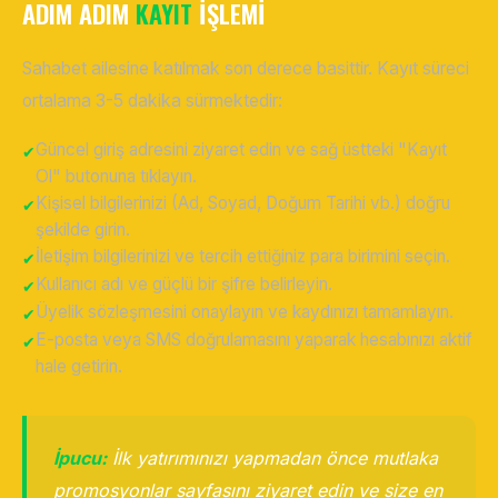
ADIM ADIM
KAYIT
İŞLEMI
Sahabet ailesine katılmak son derece basittir. Kayıt süreci
ortalama 3-5 dakika sürmektedir:
Güncel giriş adresini ziyaret edin ve sağ üstteki "Kayıt
Ol" butonuna tıklayın.
Kişisel bilgilerinizi (Ad, Soyad, Doğum Tarihi vb.) doğru
şekilde girin.
İletişim bilgilerinizi ve tercih ettiğiniz para birimini seçin.
Kullanıcı adı ve güçlü bir şifre belirleyin.
Üyelik sözleşmesini onaylayın ve kaydınızı tamamlayın.
E-posta veya SMS doğrulamasını yaparak hesabınızı aktif
hale getirin.
İpucu:
İlk yatırımınızı yapmadan önce mutlaka
promosyonlar sayfasını ziyaret edin ve size en