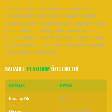
Platform, modern ve şık arayüzü sayesinde hem
deneyimli bahisçilere hem de yeni başlayanlara hitap
etmektedir. Özellikle canlı bahis bölümündeki hız ve casino
bölümündeki oyun çeşitliliği, Sahabet'in sektördeki
konumunu güçlendirmektedir. 6000'den fazla slot oyunu,
yüzlerce masa oyunu ve canlı krupiyeler eşliğinde gerçek
casino deneyimi sunulmaktadır.
SAHABET
PLATFORM
ÖZELLIKLERI
ÖZELLIK
DETAY
Kuruluş Yılı
2018
Lisans
Curacao eGaming