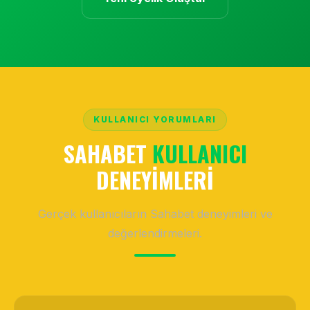
KULLANICI YORUMLARI
SAHABET
KULLANICI
DENEYIMLERI
Gerçek kullanıcıların Sahabet deneyimleri ve
değerlendirmeleri.