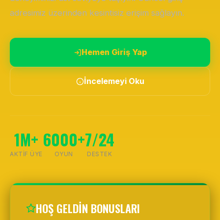
adresimiz üzerinden kesintisiz erişim sağlayın.
Hemen Giriş Yap
İncelemeyi Oku
1M+
6000+
7/24
AKTIF ÜYE
OYUN
DESTEK
HOŞ GELDIN BONUSLARI