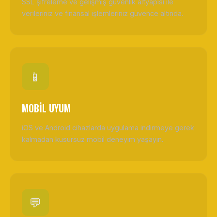
SSL şifreleme ve gelişmiş güvenlik altyapısı ile
verileriniz ve finansal işlemleriniz güvence altında.
📱
MOBIL UYUM
iOS ve Android cihazlarda uygulama indirmeye gerek
kalmadan kusursuz mobil deneyim yaşayın.
💬