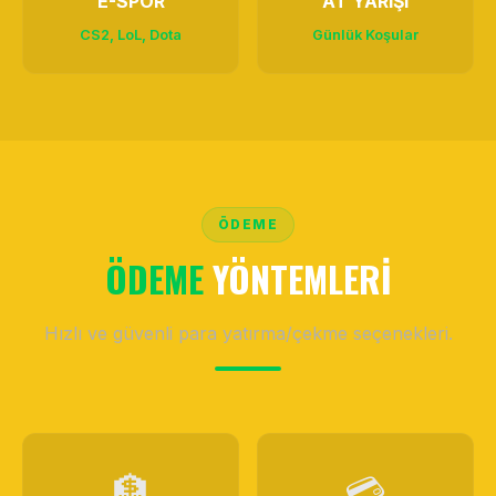
E-SPOR
AT YARIŞI
CS2, LoL, Dota
Günlük Koşular
ÖDEME
ÖDEME
YÖNTEMLERI
Hızlı ve güvenli para yatırma/çekme seçenekleri.
🏦
💳