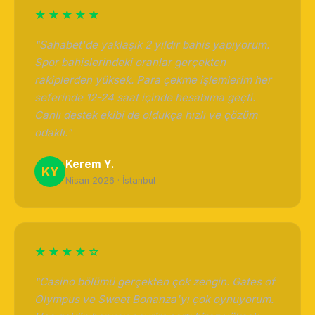
★★★★★
"Sahabet'de yaklaşık 2 yıldır bahis yapıyorum.
Spor bahislerindeki oranlar gerçekten
rakiplerden yüksek. Para çekme işlemlerim her
seferinde 12-24 saat içinde hesabıma geçti.
Canlı destek ekibi de oldukça hızlı ve çözüm
odaklı."
Kerem Y.
KY
Nisan 2026 · İstanbul
★★★★☆
"Casino bölümü gerçekten çok zengin. Gates of
Olympus ve Sweet Bonanza'yı çok oynuyorum.