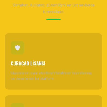
Sahabet, kullanıcı güvenliğini en üst seviyede
tutmaktadır.
🛡️
CURACAO LISANSI
Uluslararası oyun otoriteleri tarafından lisanslanmış
ve denetlenen bir platform.