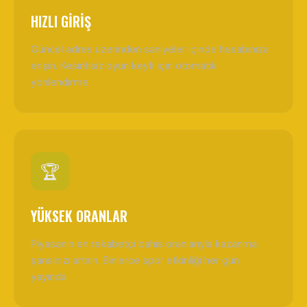
HIZLI GIRIŞ
Güncel adres üzerinden saniyeler içinde hesabınıza
erişin. Kesintisiz oyun keyfi için otomatik
yönlendirme.
🏆
YÜKSEK ORANLAR
Piyasanın en rekabetçi bahis oranlarıyla kazanma
şansınızı artırın. Binlerce spor etkinliği her gün
yayında.