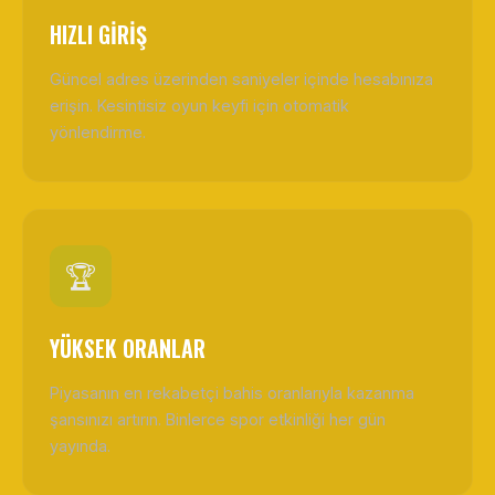
HIZLI GIRIŞ
Güncel adres üzerinden saniyeler içinde hesabınıza
erişin. Kesintisiz oyun keyfi için otomatik
yönlendirme.
🏆
YÜKSEK ORANLAR
Piyasanın en rekabetçi bahis oranlarıyla kazanma
şansınızı artırın. Binlerce spor etkinliği her gün
yayında.