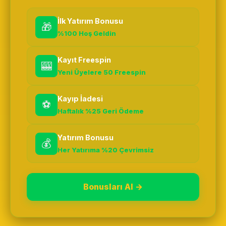
İlk Yatırım Bonusu
🎁
%100 Hoş Geldin
Kayıt Freespin
🎰
Yeni Üyelere 50 Freespin
Kayıp İadesi
⚽
Haftalık %25 Geri Ödeme
Yatırım Bonusu
💰
Her Yatırıma %20 Çevrimsiz
Bonusları Al →