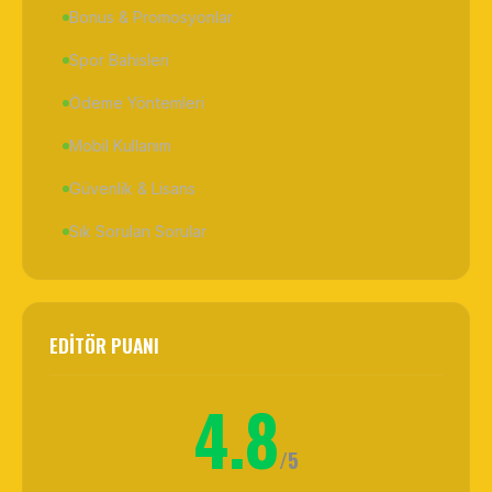
Bonus & Promosyonlar
Spor Bahisleri
Ödeme Yöntemleri
Mobil Kullanım
Güvenlik & Lisans
Sık Sorulan Sorular
EDITÖR PUANI
4.8
/5