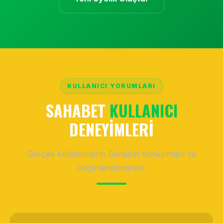
KULLANICI YORUMLARI
SAHABET
KULLANICI
DENEYIMLERI
Gerçek kullanıcıların Sahabet deneyimleri ve
değerlendirmeleri.