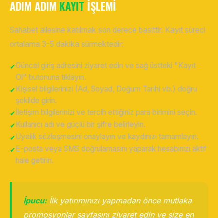
ADIM ADIM
KAYIT
İŞLEMI
Sahabet ailesine katılmak son derece basittir. Kayıt süreci
ortalama 3-5 dakika sürmektedir:
Güncel giriş adresini ziyaret edin ve sağ üstteki "Kayıt
Ol" butonuna tıklayın.
Kişisel bilgilerinizi (Ad, Soyad, Doğum Tarihi vb.) doğru
şekilde girin.
İletişim bilgilerinizi ve tercih ettiğiniz para birimini seçin.
Kullanıcı adı ve güçlü bir şifre belirleyin.
Üyelik sözleşmesini onaylayın ve kaydınızı tamamlayın.
E-posta veya SMS doğrulamasını yaparak hesabınızı aktif
hale getirin.
İpucu:
İlk yatırımınızı yapmadan önce mutlaka
promosyonlar sayfasını ziyaret edin ve size en