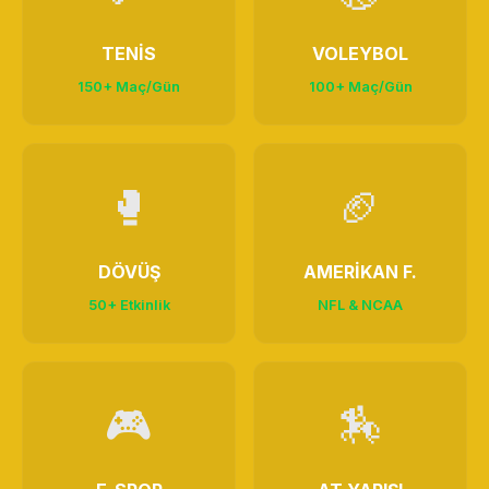
TENIS
VOLEYBOL
150+ Maç/Gün
100+ Maç/Gün
🥊
🏈
DÖVÜŞ
AMERIKAN F.
50+ Etkinlik
NFL & NCAA
🎮
🏇