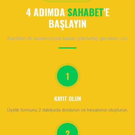
4 ADIMDA
SAHABET
'E
BAŞLAYIN
Kayıttan ilk kazancınıza kadar izlemeniz gereken yol.
1
KAYIT OLUN
Üyelik formunu 2 dakikada doldurun ve hesabınızı oluşturun.
2