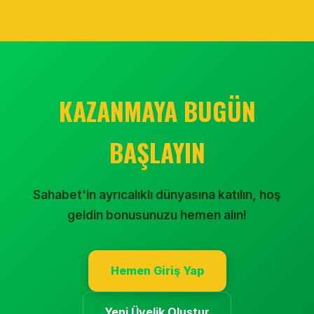
KAZANMAYA BUGÜN
BAŞLAYIN
Sahabet'in ayrıcalıklı dünyasına katılın, hoş
geldin bonusunuzu hemen alın!
Hemen Giriş Yap
Yeni Üyelik Oluştur