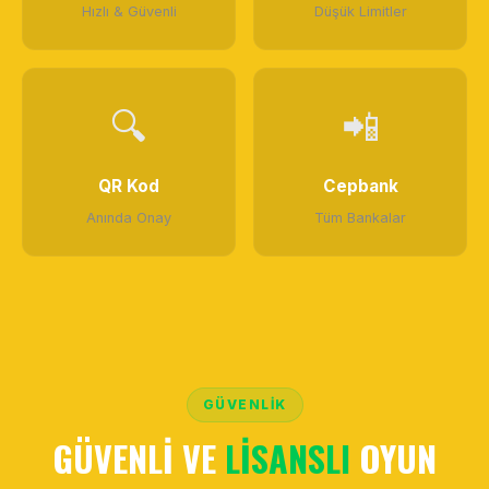
Hızlı & Güvenli
Düşük Limitler
🔍
📲
QR Kod
Cepbank
Anında Onay
Tüm Bankalar
GÜVENLIK
GÜVENLI VE
LISANSLI
OYUN