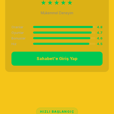
★★★★★
Mükemmel Deneyim
Oranlar
4.8
Oyunlar
4.7
Bonuslar
4.6
Hız
4.5
Sahabet'e Giriş Yap
HIZLI BAŞLANGIÇ