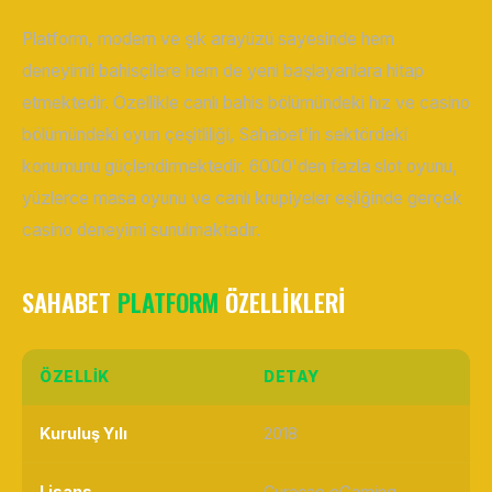
Platform, modern ve şık arayüzü sayesinde hem
deneyimli bahisçilere hem de yeni başlayanlara hitap
etmektedir. Özellikle canlı bahis bölümündeki hız ve casino
bölümündeki oyun çeşitliliği, Sahabet'in sektördeki
konumunu güçlendirmektedir. 6000'den fazla slot oyunu,
yüzlerce masa oyunu ve canlı krupiyeler eşliğinde gerçek
casino deneyimi sunulmaktadır.
SAHABET
PLATFORM
ÖZELLIKLERI
ÖZELLIK
DETAY
Kuruluş Yılı
2018
Lisans
Curacao eGaming