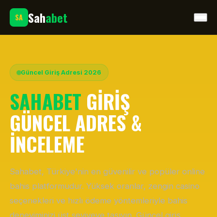
Sah
abet
SA
Güncel Giriş Adresi 2026
SAHABET
GIRIŞ
GÜNCEL ADRES &
İNCELEME
Sahabet, Türkiye'nin en güvenilir ve popüler online
bahis platformudur. Yüksek oranlar, zengin casino
seçenekleri ve hızlı ödeme yöntemleriyle bahis
deneyiminizi üst seviyeye taşıyın. Güncel giriş