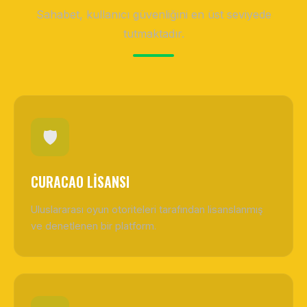
Sahabet, kullanıcı güvenliğini en üst seviyede
tutmaktadır.
🛡️
CURACAO LISANSI
Uluslararası oyun otoriteleri tarafından lisanslanmış
ve denetlenen bir platform.