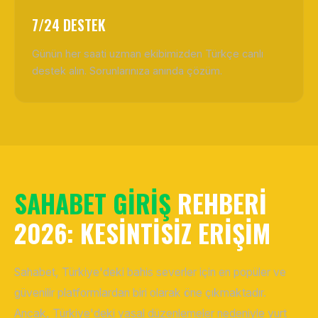
7/24 DESTEK
Günün her saati uzman ekibimizden Türkçe canlı
destek alın. Sorunlarınıza anında çözüm.
SAHABET GIRIŞ
REHBERI
2026: KESINTISIZ ERIŞIM
Sahabet, Türkiye'deki bahis severler için en popüler ve
güvenilir platformlardan biri olarak öne çıkmaktadır.
Ancak, Türkiye'deki yasal düzenlemeler nedeniyle yurt