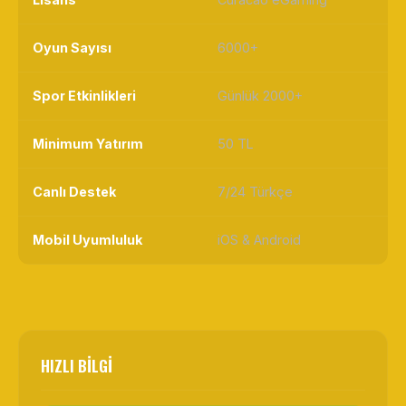
Oyun Sayısı
6000+
Spor Etkinlikleri
Günlük 2000+
Minimum Yatırım
50 TL
Canlı Destek
7/24 Türkçe
Mobil Uyumluluk
iOS & Android
HIZLI BILGI