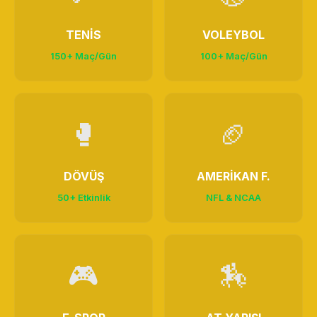
TENIS
VOLEYBOL
150+ Maç/Gün
100+ Maç/Gün
🥊
🏈
DÖVÜŞ
AMERIKAN F.
50+ Etkinlik
NFL & NCAA
🎮
🏇