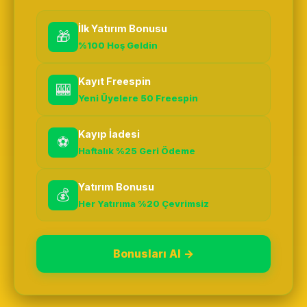
İlk Yatırım Bonusu
🎁
%100 Hoş Geldin
Kayıt Freespin
🎰
Yeni Üyelere 50 Freespin
Kayıp İadesi
⚽
Haftalık %25 Geri Ödeme
Yatırım Bonusu
💰
Her Yatırıma %20 Çevrimsiz
Bonusları Al →