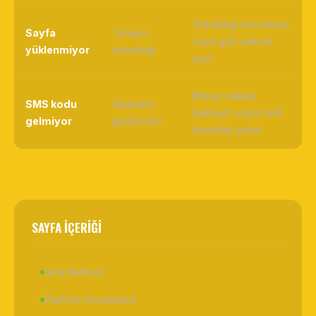
Önbelleği temizleyin
Sayfa
Tarayıcı
veya gizli sekme
yüklenmiyor
önbelleği
açın
Birkaç dakika
SMS kodu
Operatör
bekleyin veya canlı
gelmiyor
gecikmesi
desteğe yazın
SAYFA İÇERIĞI
Giriş Rehberi
Platform İncelemesi