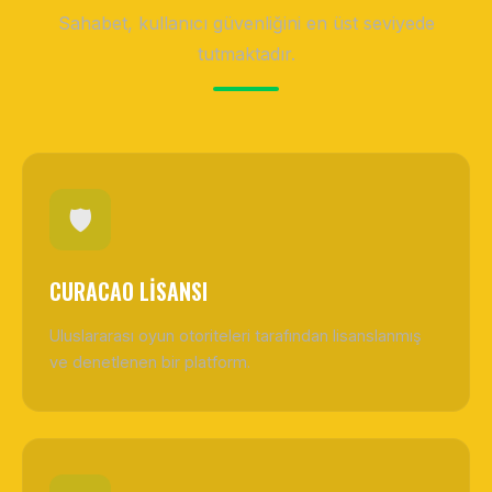
Sahabet, kullanıcı güvenliğini en üst seviyede
tutmaktadır.
🛡️
CURACAO LISANSI
Uluslararası oyun otoriteleri tarafından lisanslanmış
ve denetlenen bir platform.