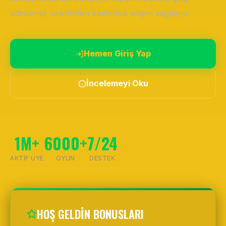
adresimiz üzerinden kesintisiz erişim sağlayın.
Hemen Giriş Yap
İncelemeyi Oku
1M+
6000+
7/24
AKTIF ÜYE
OYUN
DESTEK
HOŞ GELDIN BONUSLARI