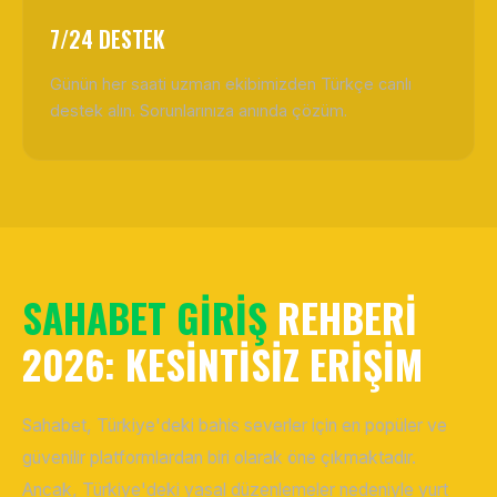
7/24 DESTEK
Günün her saati uzman ekibimizden Türkçe canlı
destek alın. Sorunlarınıza anında çözüm.
SAHABET GIRIŞ
REHBERI
2026: KESINTISIZ ERIŞIM
Sahabet, Türkiye'deki bahis severler için en popüler ve
güvenilir platformlardan biri olarak öne çıkmaktadır.
Ancak, Türkiye'deki yasal düzenlemeler nedeniyle yurt