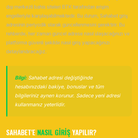
dışı merkezli bahis siteleri BTK tarafından erişim
engelleriyle karşılaşabilmektedir. Bu durum, Sahabet giriş
adresinin periyodik olarak güncellenmesini gerektirir. Bu
rehberde, her zaman güncel adrese nasıl ulaşacağınızı ve
platforma güvenli şekilde nasıl giriş yapacağınızı
detaylandıracağız.
Bilgi:
Sahabet adresi değiştiğinde
hesabınızdaki bakiye, bonuslar ve tüm
bilgileriniz aynen korunur. Sadece yeni adresi
kullanmanız yeterlidir.
SAHABET'E
NASIL GIRIŞ
YAPILIR?