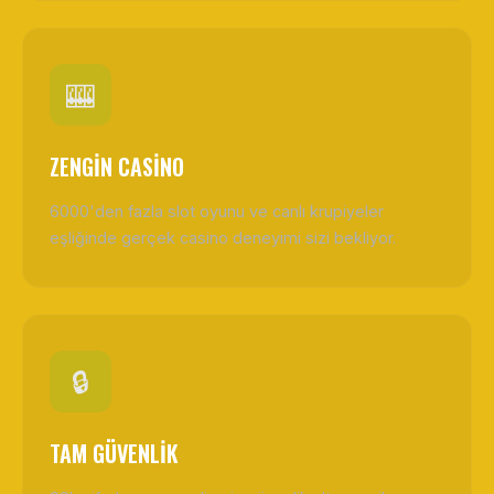
🎰
ZENGIN CASINO
6000'den fazla slot oyunu ve canlı krupiyeler
eşliğinde gerçek casino deneyimi sizi bekliyor.
🔒
TAM GÜVENLIK