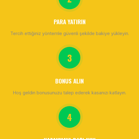
PARA YATIRIN
Tercih ettiğiniz yöntemle güvenli şekilde bakiye yükleyin.
3
BONUS ALIN
Hoş geldin bonusunuzu talep ederek kasanızı katlayın.
4