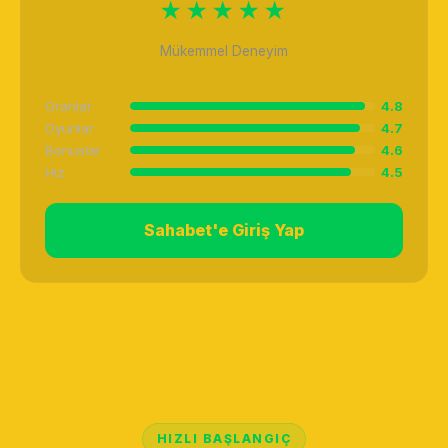
★★★★★
Mükemmel Deneyim
Oranlar
4.8
Oyunlar
4.7
Bonuslar
4.6
Hız
4.5
Sahabet'e Giriş Yap
HIZLI BAŞLANGIÇ