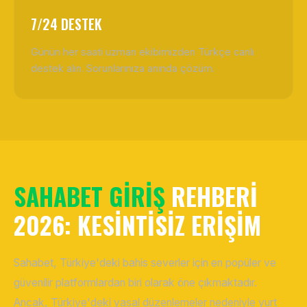
7/24 DESTEK
Günün her saati uzman ekibimizden Türkçe canlı
destek alın. Sorunlarınıza anında çözüm.
SAHABET GIRIŞ
REHBERI
2026: KESINTISIZ ERIŞIM
Sahabet, Türkiye'deki bahis severler için en popüler ve
güvenilir platformlardan biri olarak öne çıkmaktadır.
Ancak, Türkiye'deki yasal düzenlemeler nedeniyle yurt