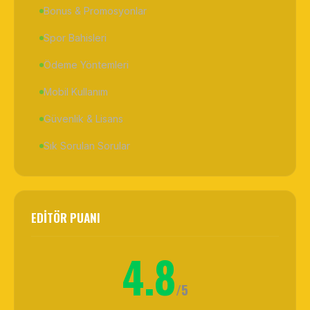
Bonus & Promosyonlar
Spor Bahisleri
Ödeme Yöntemleri
Mobil Kullanım
Güvenlik & Lisans
Sık Sorulan Sorular
EDITÖR PUANI
4.8
/5