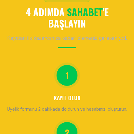
4 ADIMDA
SAHABET
'E
BAŞLAYIN
Kayıttan ilk kazancınıza kadar izlemeniz gereken yol.
1
KAYIT OLUN
Üyelik formunu 2 dakikada doldurun ve hesabınızı oluşturun.
2