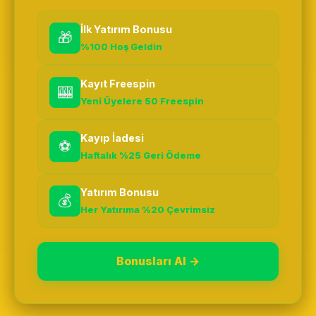
İlk Yatırım Bonusu
🎁
%100 Hoş Geldin
Kayıt Freespin
🎰
Yeni Üyelere 50 Freespin
Kayıp İadesi
⚽
Haftalık %25 Geri Ödeme
Yatırım Bonusu
💰
Her Yatırıma %20 Çevrimsiz
Bonusları Al →