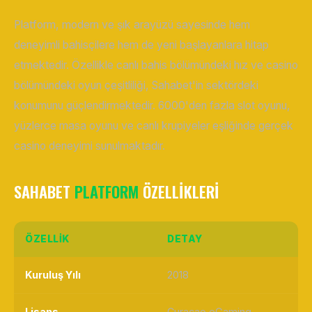
Platform, modern ve şık arayüzü sayesinde hem
deneyimli bahisçilere hem de yeni başlayanlara hitap
etmektedir. Özellikle canlı bahis bölümündeki hız ve casino
bölümündeki oyun çeşitliliği, Sahabet'in sektördeki
konumunu güçlendirmektedir. 6000'den fazla slot oyunu,
yüzlerce masa oyunu ve canlı krupiyeler eşliğinde gerçek
casino deneyimi sunulmaktadır.
SAHABET
PLATFORM
ÖZELLIKLERI
ÖZELLIK
DETAY
Kuruluş Yılı
2018
Lisans
Curacao eGaming