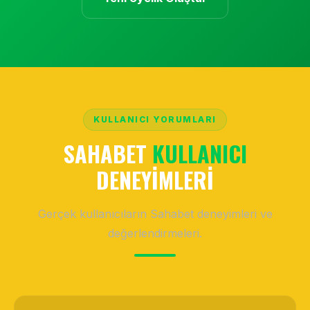
KULLANICI YORUMLARI
SAHABET
KULLANICI
DENEYIMLERI
Gerçek kullanıcıların Sahabet deneyimleri ve
değerlendirmeleri.