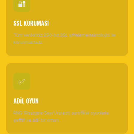
🔐
SSL KORUMASI
Tüm verileriniz 256-bit SSL şifreleme teknolojisi ile
korunmaktadır.
✅
ADIL OYUN
RNG (Rastgele Sayı Üreteci) sertifikalı oyunlarla
şeffaf ve adil bir ortam.