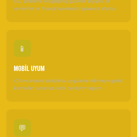
SSL şifreleme ve gelişmiş güvenlik altyapısı ile
verileriniz ve finansal işlemleriniz güvence altında.
📱
MOBIL UYUM
iOS ve Android cihazlarda uygulama indirmeye gerek
kalmadan kusursuz mobil deneyim yaşayın.
💬