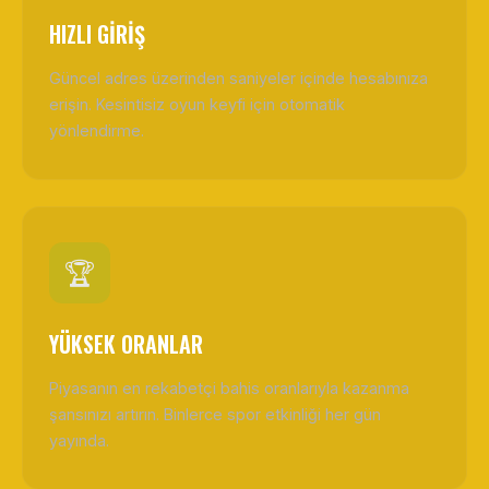
HIZLI GIRIŞ
Güncel adres üzerinden saniyeler içinde hesabınıza
erişin. Kesintisiz oyun keyfi için otomatik
yönlendirme.
🏆
YÜKSEK ORANLAR
Piyasanın en rekabetçi bahis oranlarıyla kazanma
şansınızı artırın. Binlerce spor etkinliği her gün
yayında.