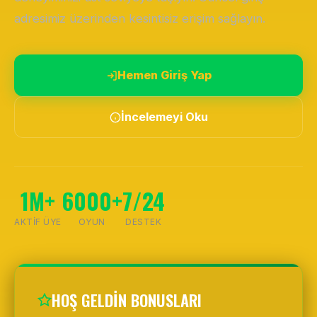
adresimiz üzerinden kesintisiz erişim sağlayın.
Hemen Giriş Yap
İncelemeyi Oku
1M+
6000+
7/24
AKTIF ÜYE
OYUN
DESTEK
HOŞ GELDIN BONUSLARI