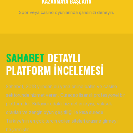
KAZANMAYA BAŞLAYIN
Spor veya casino oyunlarında şansınızı deneyin.
SAHABET
DETAYLI
PLATFORM İNCELEMESI
Sahabet, 2018 yılından bu yana online bahis ve casino
sektöründe hizmet veren, Curacao lisanslı profesyonel bir
platformdur. Kullanıcı odaklı hizmet anlayışı, yüksek
oranları ve zengin oyun çeşitliliği ile kısa sürede
Türkiye'nin en çok tercih edilen siteleri arasına girmeyi
başarmıştır.