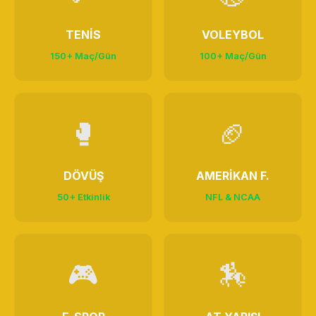
TENIS
VOLEYBOL
150+ Maç/Gün
100+ Maç/Gün
🥊
🏈
DÖVÜŞ
AMERIKAN F.
50+ Etkinlik
NFL & NCAA
🎮
🏇