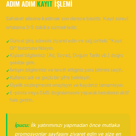
ADIM ADIM
KAYIT
İŞLEMI
Sahabet ailesine katılmak son derece basittir. Kayıt süreci
ortalama 3-5 dakika sürmektedir:
Güncel giriş adresini ziyaret edin ve sağ üstteki "Kayıt
Ol" butonuna tıklayın.
Kişisel bilgilerinizi (Ad, Soyad, Doğum Tarihi vb.) doğru
şekilde girin.
İletişim bilgilerinizi ve tercih ettiğiniz para birimini seçin.
Kullanıcı adı ve güçlü bir şifre belirleyin.
Üyelik sözleşmesini onaylayın ve kaydınızı tamamlayın.
E-posta veya SMS doğrulamasını yaparak hesabınızı aktif
hale getirin.
İpucu:
İlk yatırımınızı yapmadan önce mutlaka
promosyonlar sayfasını ziyaret edin ve size en