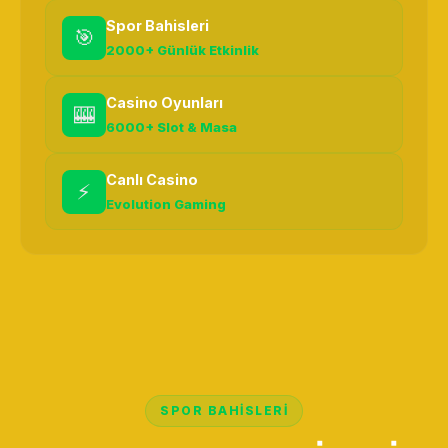
Spor Bahisleri
🎯
2000+ Günlük Etkinlik
Casino Oyunları
🎰
6000+ Slot & Masa
Canlı Casino
⚡
Evolution Gaming
SPOR BAHISLERI