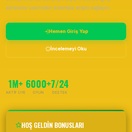
adresimiz üzerinden kesintisiz erişim sağlayın.
Hemen Giriş Yap
İncelemeyi Oku
1M+
6000+
7/24
AKTIF ÜYE
OYUN
DESTEK
HOŞ GELDIN BONUSLARI