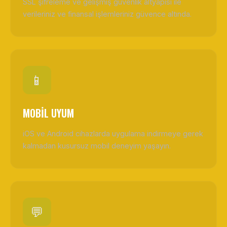
SSL şifreleme ve gelişmiş güvenlik altyapısı ile
verileriniz ve finansal işlemleriniz güvence altında.
📱
MOBIL UYUM
iOS ve Android cihazlarda uygulama indirmeye gerek
kalmadan kusursuz mobil deneyim yaşayın.
💬