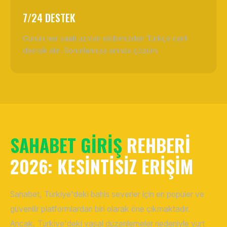
7/24 DESTEK
Günün her saati uzman ekibimizden Türkçe canlı
destek alın. Sorunlarınıza anında çözüm.
SAHABET GIRIŞ
REHBERI
2026: KESINTISIZ ERIŞIM
Sahabet, Türkiye'deki bahis severler için en popüler ve
güvenilir platformlardan biri olarak öne çıkmaktadır.
Ancak, Türkiye'deki yasal düzenlemeler nedeniyle yurt