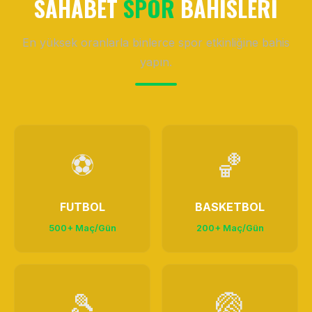
SAHABET
SPOR
BAHISLERI
En yüksek oranlarla binlerce spor etkinliğine bahis
yapın.
⚽
🏀
FUTBOL
BASKETBOL
500+ Maç/Gün
200+ Maç/Gün
🎾
🏐