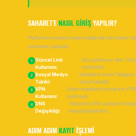
SAHABET'E
NASIL GIRIŞ
YAPILIR?
Platforma sorunsuz erişim sağlamak için birden faz
yöntemler şunlardır:
Güncel Link
Bu sayfada yer alan "Giri
Kullanımı:
yönlendirir.
Sosyal Medya
Sahabet'in resmi Telegram k
Takibi:
duyurmaktadır.
VPN
Erişim engellerini aşmak için VPN s
Kullanımı:
unutmayın.
DNS
Cihazınızın DNS ayarlarını Google
Değişikliği:
kolaylaştırabilirsiniz.
ADIM ADIM
KAYIT
İŞLEMI