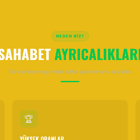
NEDEN BIZ?
SAHABET
AYRICALIKLAR
Türkiye'nin en güvenilir bahis platformunu keşfedin.
🏆
YÜKSEK ORANLAR