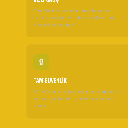
Güncel adres üzerinden saniyeler içinde
hesabınıza erişin. Kesintisiz oyun keyfi için
otomatik yönlendirme.
🔒
TAM GÜVENLIK
SSL şifreleme ve gelişmiş güvenlik altyapısı ile
verileriniz ve finansal işlemleriniz güvence
altında.