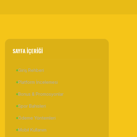
SAYFA İÇERIĞI
Giriş Rehberi
Platform İncelemesi
Bonus & Promosyonlar
Spor Bahisleri
Ödeme Yöntemleri
Mobil Kullanım