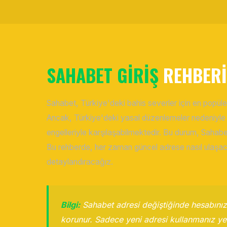
SAHABET GIRIŞ
REHBERI 
Sahabet, Türkiye'deki bahis severler için en popüler
Ancak, Türkiye'deki yasal düzenlemeler nedeniyle yu
engelleriyle karşılaşabilmektedir. Bu durum, Sahabet
Bu rehberde, her zaman güncel adrese nasıl ulaşacağ
detaylandıracağız.
Bilgi:
Sahabet adresi değiştiğinde hesabınızd
korunur. Sadece yeni adresi kullanmanız yete