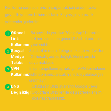
Platforma sorunsuz erişim sağlamak için birden fazla
güvenilir yöntem bulunmaktadır. En yaygın ve pratik
yöntemler şunlardır:
Güncel
Bu sayfada yer alan "Giriş Yap" butonları
Link
sizi her zaman en güncel Sahabet adresine
Kullanımı:
yönlendirir.
Sosyal
Sahabet'in resmi Telegram kanalı ve Twitter
Medya
(X) hesabı, adres değişikliklerini anında
Takibi:
duyurmaktadır.
VPN
Erişim engellerini aşmak için VPN servislerini
Kullanımı:
kullanabilirsiniz, ancak hızı etkileyebileceğini
unutmayın.
DNS
Cihazınızın DNS ayarlarını Google veya
Değişikliği:
Cloudflare DNS'leri ile değiştirerek erişimi
kolaylaştırabilirsiniz.