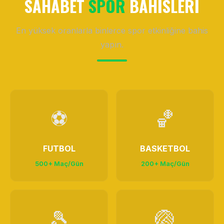
SAHABET
SPOR
BAHISLERI
En yüksek oranlarla binlerce spor etkinliğine bahis
yapın.
⚽
🏀
FUTBOL
BASKETBOL
500+ Maç/Gün
200+ Maç/Gün
🎾
🏐