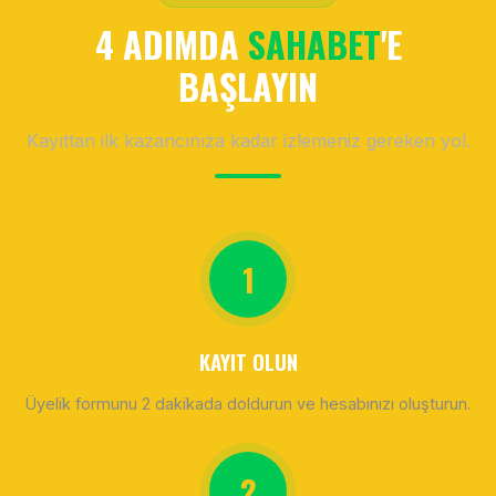
4 ADIMDA
SAHABET
'E
BAŞLAYIN
Kayıttan ilk kazancınıza kadar izlemeniz gereken yol.
1
KAYIT OLUN
Üyelik formunu 2 dakikada doldurun ve hesabınızı oluşturun.
2