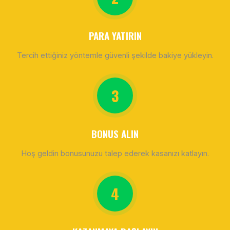
PARA YATIRIN
Tercih ettiğiniz yöntemle güvenli şekilde bakiye yükleyin.
3
BONUS ALIN
Hoş geldin bonusunuzu talep ederek kasanızı katlayın.
4