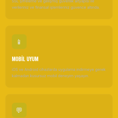
SSL şifreleme ve gelişmiş güvenlik altyapısı ile
verileriniz ve finansal işlemleriniz güvence altında.
📱
MOBIL UYUM
iOS ve Android cihazlarda uygulama indirmeye gerek
kalmadan kusursuz mobil deneyim yaşayın.
💬