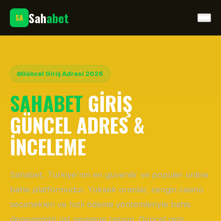
Sah
abet
SA
Güncel Giriş Adresi 2026
SAHABET
GIRIŞ
GÜNCEL ADRES &
İNCELEME
Sahabet, Türkiye'nin en güvenilir ve popüler online
bahis platformudur. Yüksek oranlar, zengin casino
seçenekleri ve hızlı ödeme yöntemleriyle bahis
deneyiminizi üst seviyeye taşıyın. Güncel giriş