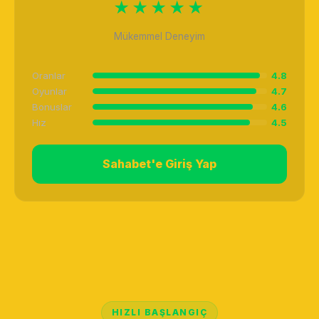
★★★★★
Mükemmel Deneyim
Oranlar
4.8
Oyunlar
4.7
Bonuslar
4.6
Hız
4.5
Sahabet'e Giriş Yap
HIZLI BAŞLANGIÇ