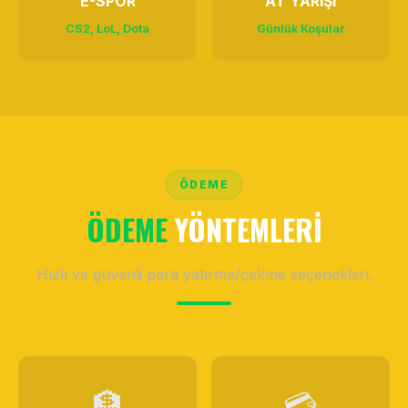
E-SPOR
AT YARIŞI
CS2, LoL, Dota
Günlük Koşular
ÖDEME
ÖDEME
YÖNTEMLERI
Hızlı ve güvenli para yatırma/çekme seçenekleri.
🏦
💳