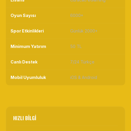
Oyun Sayısı
6000+
Spor Etkinlikleri
Günlük 2000+
Minimum Yatırım
50 TL
Canlı Destek
7/24 Türkçe
Mobil Uyumluluk
iOS & Android
HIZLI BILGI