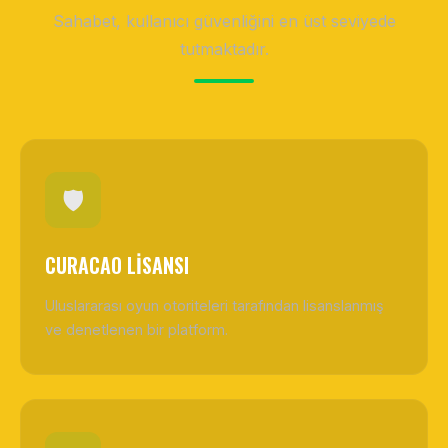
Sahabet, kullanıcı güvenliğini en üst seviyede
tutmaktadır.
🛡️
CURACAO LISANSI
Uluslararası oyun otoriteleri tarafından lisanslanmış
ve denetlenen bir platform.