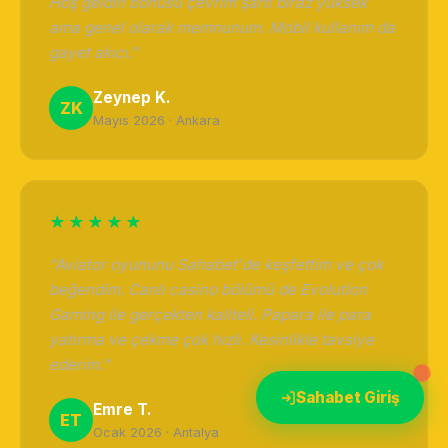
Hoş geldin bonusu çevrim şartı biraz yüksek
ama genel olarak memnunum. Mobil kullanım da
gayet akıcı."
Zeynep K.
ZK
Mayıs 2026 · Ankara
★★★★★
"Aviator oyununu Sahabet'de keşfettim ve çok
beğendim. Canlı casino bölümü de Evolution
Gaming ile gerçekten kaliteli. Papara ile para
yatırma ve çekme çok hızlı. Kesinlikle tavsiye
ederim."
Sahabet Giriş
Emre T.
ET
Ocak 2026 · Antalya