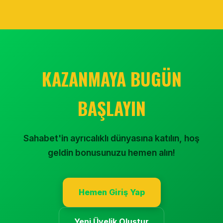
KAZANMAYA BUGÜN
BAŞLAYIN
Sahabet'in ayrıcalıklı dünyasına katılın, hoş
geldin bonusunuzu hemen alın!
Hemen Giriş Yap
Yeni Üyelik Oluştur