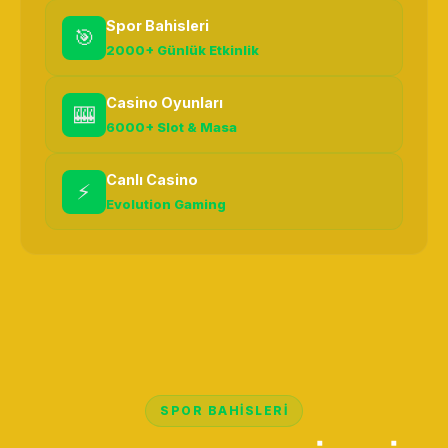
Spor Bahisleri
🎯
2000+ Günlük Etkinlik
Casino Oyunları
🎰
6000+ Slot & Masa
Canlı Casino
⚡
Evolution Gaming
SPOR BAHISLERI