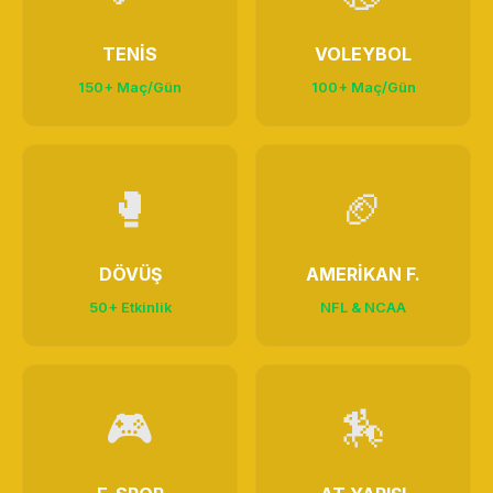
TENIS
VOLEYBOL
150+ Maç/Gün
100+ Maç/Gün
🥊
🏈
DÖVÜŞ
AMERIKAN F.
50+ Etkinlik
NFL & NCAA
🎮
🏇