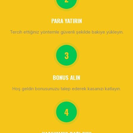
PARA YATIRIN
Tercih ettiğiniz yöntemle güvenli şekilde bakiye yükleyin.
3
BONUS ALIN
Hoş geldin bonusunuzu talep ederek kasanızı katlayın.
4