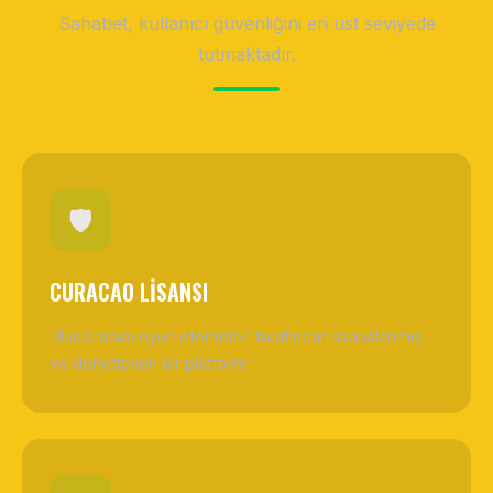
Sahabet, kullanıcı güvenliğini en üst seviyede
tutmaktadır.
🛡️
CURACAO LISANSI
Uluslararası oyun otoriteleri tarafından lisanslanmış
ve denetlenen bir platform.