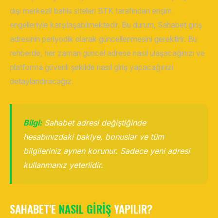
dışı merkezli bahis siteleri BTK tarafından erişim
engelleriyle karşılaşabilmektedir. Bu durum, Sahabet giriş
adresinin periyodik olarak güncellenmesini gerektirir. Bu
rehberde, her zaman güncel adrese nasıl ulaşacağınızı ve
platforma güvenli şekilde nasıl giriş yapacağınızı
detaylandıracağız.
Bilgi:
Sahabet adresi değiştiğinde
hesabınızdaki bakiye, bonuslar ve tüm
bilgileriniz aynen korunur. Sadece yeni adresi
kullanmanız yeterlidir.
SAHABET'E
NASIL GIRIŞ
YAPILIR?