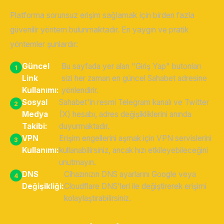
Platforma sorunsuz erişim sağlamak için birden fazla
güvenilir yöntem bulunmaktadır. En yaygın ve pratik
yöntemler şunlardır:
Güncel
Bu sayfada yer alan "Giriş Yap" butonları
Link
sizi her zaman en güncel Sahabet adresine
Kullanımı:
yönlendirir.
Sosyal
Sahabet'in resmi Telegram kanalı ve Twitter
Medya
(X) hesabı, adres değişikliklerini anında
Takibi:
duyurmaktadır.
VPN
Erişim engellerini aşmak için VPN servislerini
Kullanımı:
kullanabilirsiniz, ancak hızı etkileyebileceğini
unutmayın.
DNS
Cihazınızın DNS ayarlarını Google veya
Değişikliği:
Cloudflare DNS'leri ile değiştirerek erişimi
kolaylaştırabilirsiniz.