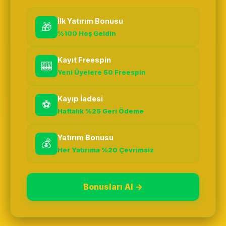
İlk Yatırım Bonusu
🎁
%100 Hoş Geldin
Kayıt Freespin
🎰
Yeni Üyelere 50 Freespin
Kayıp İadesi
⚽
Haftalık %25 Geri Ödeme
Yatırım Bonusu
💰
Her Yatırıma %20 Çevrimsiz
Bonusları Al →