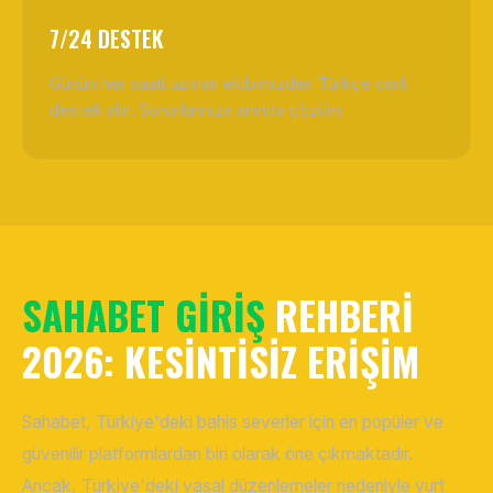
7/24 DESTEK
Günün her saati uzman ekibimizden Türkçe canlı
destek alın. Sorunlarınıza anında çözüm.
SAHABET GIRIŞ
REHBERI
2026: KESINTISIZ ERIŞIM
Sahabet, Türkiye'deki bahis severler için en popüler ve
güvenilir platformlardan biri olarak öne çıkmaktadır.
Ancak, Türkiye'deki yasal düzenlemeler nedeniyle yurt