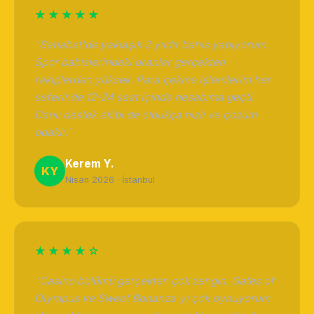
★★★★★
"Sahabet'de yaklaşık 2 yıldır bahis yapıyorum.
Spor bahislerindeki oranlar gerçekten
rakiplerden yüksek. Para çekme işlemlerim her
seferinde 12-24 saat içinde hesabıma geçti.
Canlı destek ekibi de oldukça hızlı ve çözüm
odaklı."
Kerem Y.
KY
Nisan 2026 · İstanbul
★★★★☆
"Casino bölümü gerçekten çok zengin. Gates of
Olympus ve Sweet Bonanza'yı çok oynuyorum.