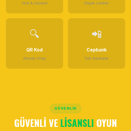
Hızlı & Güvenli
Düşük Limitler
🔍
📲
QR Kod
Cepbank
Anında Onay
Tüm Bankalar
GÜVENLIK
GÜVENLI VE
LISANSLI
OYUN