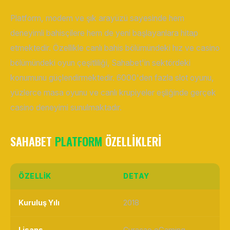
Platform, modern ve şık arayüzü sayesinde hem
deneyimli bahisçilere hem de yeni başlayanlara hitap
etmektedir. Özellikle canlı bahis bölümündeki hız ve casino
bölümündeki oyun çeşitliliği, Sahabet'in sektördeki
konumunu güçlendirmektedir. 6000'den fazla slot oyunu,
yüzlerce masa oyunu ve canlı krupiyeler eşliğinde gerçek
casino deneyimi sunulmaktadır.
SAHABET
PLATFORM
ÖZELLIKLERI
ÖZELLIK
DETAY
Kuruluş Yılı
2018
Lisans
Curacao eGaming