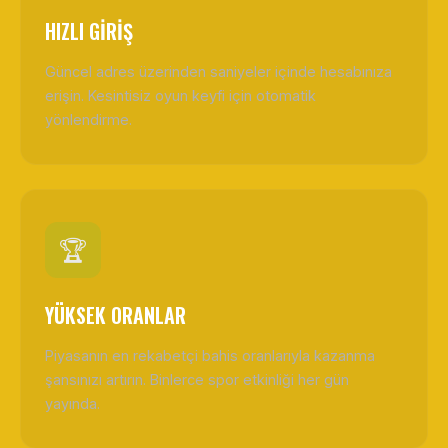
HIZLI GIRIŞ
Güncel adres üzerinden saniyeler içinde hesabınıza
erişin. Kesintisiz oyun keyfi için otomatik
yönlendirme.
🏆
YÜKSEK ORANLAR
Piyasanın en rekabetçi bahis oranlarıyla kazanma
şansınızı artırın. Binlerce spor etkinliği her gün
yayında.