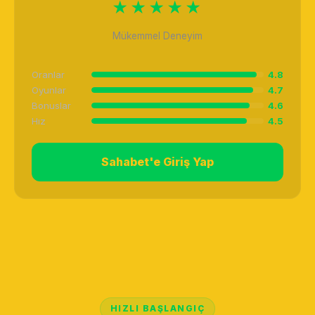
★★★★★
Mükemmel Deneyim
Oranlar
4.8
Oyunlar
4.7
Bonuslar
4.6
Hız
4.5
Sahabet'e Giriş Yap
HIZLI BAŞLANGIÇ