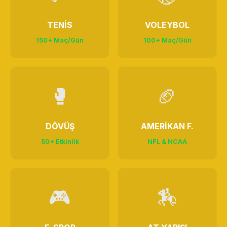
TENIS
VOLEYBOL
150+ Maç/Gün
100+ Maç/Gün
🥊
🏈
DÖVÜŞ
AMERIKAN F.
50+ Etkinlik
NFL & NCAA
🎮
🏇