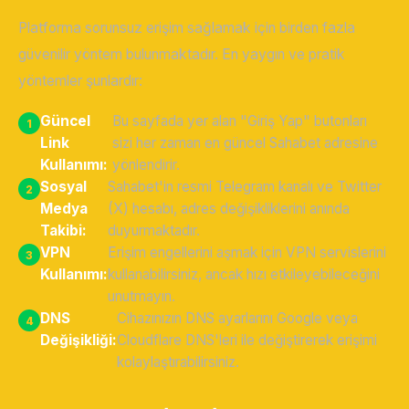
Platforma sorunsuz erişim sağlamak için birden fazla
güvenilir yöntem bulunmaktadır. En yaygın ve pratik
yöntemler şunlardır:
Güncel
Bu sayfada yer alan "Giriş Yap" butonları
Link
sizi her zaman en güncel Sahabet adresine
Kullanımı:
yönlendirir.
Sosyal
Sahabet'in resmi Telegram kanalı ve Twitter
Medya
(X) hesabı, adres değişikliklerini anında
Takibi:
duyurmaktadır.
VPN
Erişim engellerini aşmak için VPN servislerini
Kullanımı:
kullanabilirsiniz, ancak hızı etkileyebileceğini
unutmayın.
DNS
Cihazınızın DNS ayarlarını Google veya
Değişikliği:
Cloudflare DNS'leri ile değiştirerek erişimi
kolaylaştırabilirsiniz.