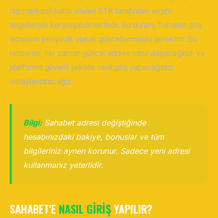
dışı merkezli bahis siteleri BTK tarafından erişim
engelleriyle karşılaşabilmektedir. Bu durum, Sahabet giriş
adresinin periyodik olarak güncellenmesini gerektirir. Bu
rehberde, her zaman güncel adrese nasıl ulaşacağınızı ve
platforma güvenli şekilde nasıl giriş yapacağınızı
detaylandıracağız.
Bilgi:
Sahabet adresi değiştiğinde
hesabınızdaki bakiye, bonuslar ve tüm
bilgileriniz aynen korunur. Sadece yeni adresi
kullanmanız yeterlidir.
SAHABET'E
NASIL GIRIŞ
YAPILIR?