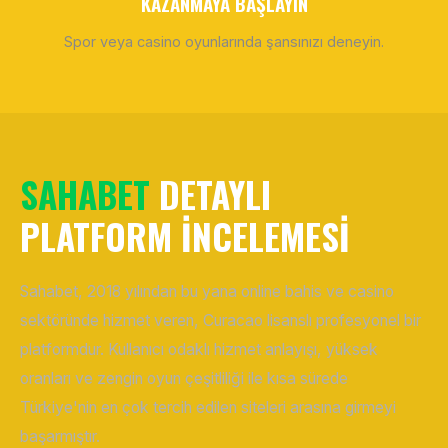
KAZANMAYA BAŞLAYIN
Spor veya casino oyunlarında şansınızı deneyin.
SAHABET
DETAYLI
PLATFORM İNCELEMESI
Sahabet, 2018 yılından bu yana online bahis ve casino
sektöründe hizmet veren, Curacao lisanslı profesyonel bir
platformdur. Kullanıcı odaklı hizmet anlayışı, yüksek
oranları ve zengin oyun çeşitliliği ile kısa sürede
Türkiye'nin en çok tercih edilen siteleri arasına girmeyi
başarmıştır.