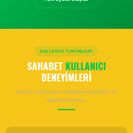
KULLANICI YORUMLARI
SAHABET
KULLANICI
DENEYIMLERI
Gerçek kullanıcıların Sahabet deneyimleri ve
değerlendirmeleri.