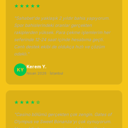
★★★★★
"Sahabet'de yaklaşık 2 yıldır bahis yapıyorum.
Spor bahislerindeki oranlar gerçekten
rakiplerden yüksek. Para çekme işlemlerim her
seferinde 12-24 saat içinde hesabıma geçti.
Canlı destek ekibi de oldukça hızlı ve çözüm
odaklı."
Kerem Y.
KY
Nisan 2026 · İstanbul
★★★★☆
"Casino bölümü gerçekten çok zengin. Gates of
Olympus ve Sweet Bonanza'yı çok oynuyorum.