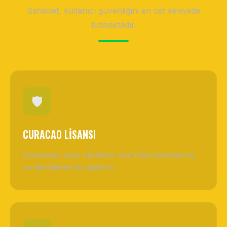
Sahabet, kullanıcı güvenliğini en üst seviyede
tutmaktadır.
🛡️
CURACAO LISANSI
Uluslararası oyun otoriteleri tarafından lisanslanmış
ve denetlenen bir platform.