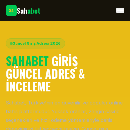
Sah
abet
SA
Güncel Giriş Adresi 2026
SAHABET
GIRIŞ
GÜNCEL ADRES &
İNCELEME
Sahabet, Türkiye'nin en güvenilir ve popüler online
bahis platformudur. Yüksek oranlar, zengin casino
seçenekleri ve hızlı ödeme yöntemleriyle bahis
deneyiminizi üst seviyeye taşıyın. Güncel giriş