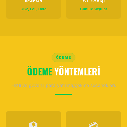
E-SPOR
AT YARIŞI
CS2, LoL, Dota
Günlük Koşular
ÖDEME
ÖDEME
YÖNTEMLERI
Hızlı ve güvenli para yatırma/çekme seçenekleri.
🏦
💳