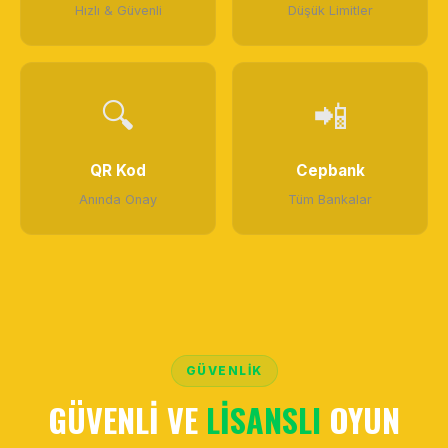
Hızlı & Güvenli
Düşük Limitler
🔍
📲
QR Kod
Cepbank
Anında Onay
Tüm Bankalar
GÜVENLIK
GÜVENLI VE
LISANSLI
OYUN