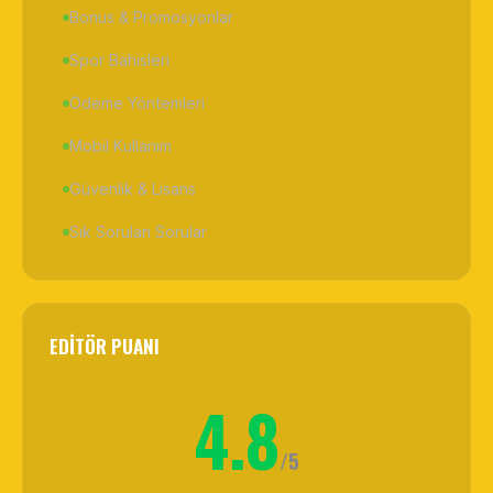
Bonus & Promosyonlar
Spor Bahisleri
Ödeme Yöntemleri
Mobil Kullanım
Güvenlik & Lisans
Sık Sorulan Sorular
EDITÖR PUANI
4.8
/5