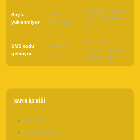
Önbelleği temizleyin
Sayfa
Tarayıcı
veya gizli sekme
yüklenmiyor
önbelleği
açın
Birkaç dakika
SMS kodu
Operatör
bekleyin veya canlı
gelmiyor
gecikmesi
desteğe yazın
SAYFA İÇERIĞI
Giriş Rehberi
Platform İncelemesi