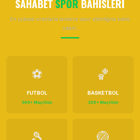
SAHABET
SPOR
BAHISLERI
En yüksek oranlarla binlerce spor etkinliğine bahis
yapın.
⚽
🏀
FUTBOL
BASKETBOL
500+ Maç/Gün
200+ Maç/Gün
🎾
🏐