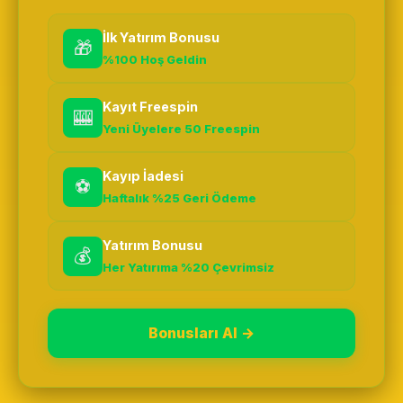
İlk Yatırım Bonusu
🎁
%100 Hoş Geldin
Kayıt Freespin
🎰
Yeni Üyelere 50 Freespin
Kayıp İadesi
⚽
Haftalık %25 Geri Ödeme
Yatırım Bonusu
💰
Her Yatırıma %20 Çevrimsiz
Bonusları Al →