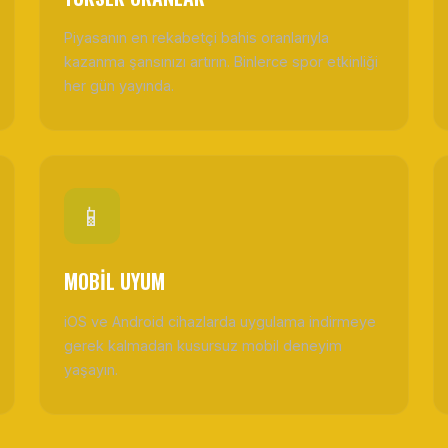
Piyasanın en rekabetçi bahis oranlarıyla
kazanma şansınızı artırın. Binlerce spor etkinliği
her gün yayında.
📱
MOBIL UYUM
iOS ve Android cihazlarda uygulama indirmeye
gerek kalmadan kusursuz mobil deneyim
yaşayın.