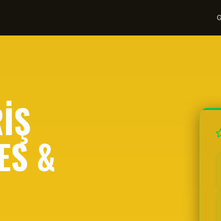
G
IŞ
ES &