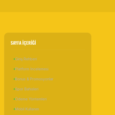
SAYFA İÇERIĞI
Giriş Rehberi
Platform İncelemesi
Bonus & Promosyonlar
Spor Bahisleri
Ödeme Yöntemleri
Mobil Kullanım