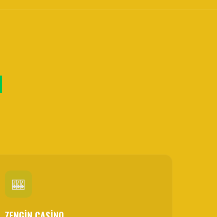
I
🎰
ZENGIN CASINO