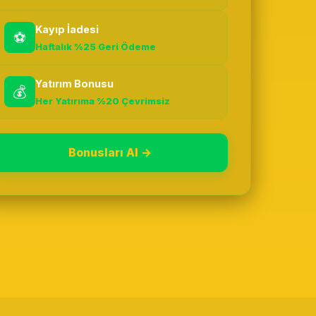
Kayıp İadesi
⚽
Haftalık %25 Geri Ödeme
Yatırım Bonusu
💰
Her Yatırıma %20 Çevrimsiz
Bonusları Al →