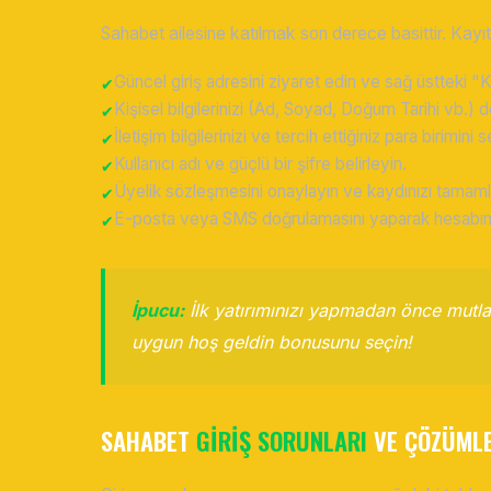
Sahabet ailesine katılmak son derece basittir. Kayı
Güncel giriş adresini ziyaret edin ve sağ üstteki "K
Kişisel bilgilerinizi (Ad, Soyad, Doğum Tarihi vb.) d
İletişim bilgilerinizi ve tercih ettiğiniz para birimini s
Kullanıcı adı ve güçlü bir şifre belirleyin.
Üyelik sözleşmesini onaylayın ve kaydınızı tamaml
E-posta veya SMS doğrulamasını yaparak hesabınızı
İpucu:
İlk yatırımınızı yapmadan önce mutla
uygun hoş geldin bonusunu seçin!
SAHABET
GIRIŞ SORUNLARI
VE ÇÖZÜMLE