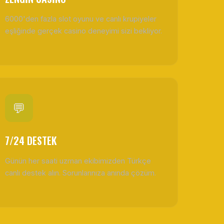
6000'den fazla slot oyunu ve canlı krupiyeler
eşliğinde gerçek casino deneyimi sizi bekliyor.
💬
7/24 DESTEK
Günün her saati uzman ekibimizden Türkçe
canlı destek alın. Sorunlarınıza anında çözüm.