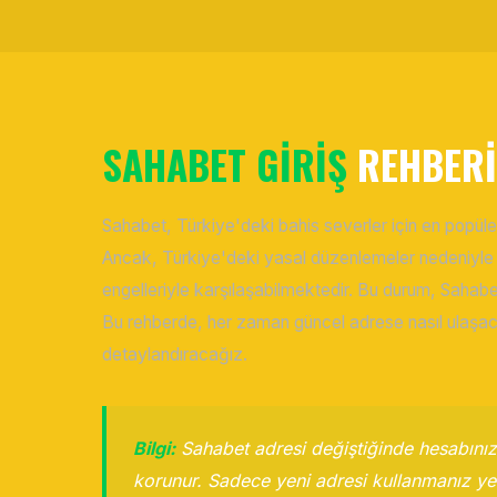
SAHABET GIRIŞ
REHBERI 
Sahabet, Türkiye'deki bahis severler için en popüler
Ancak, Türkiye'deki yasal düzenlemeler nedeniyle yu
engelleriyle karşılaşabilmektedir. Bu durum, Sahabet
Bu rehberde, her zaman güncel adrese nasıl ulaşacağ
detaylandıracağız.
Bilgi:
Sahabet adresi değiştiğinde hesabınızd
korunur. Sadece yeni adresi kullanmanız yete