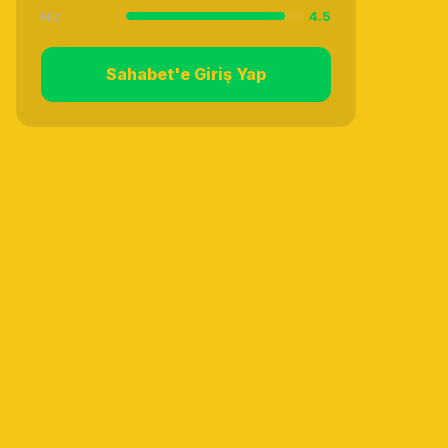
Hız
4.5
Sahabet'e Giriş Yap