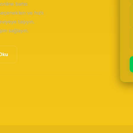
online bahis
eçenekleri ve hızlı
viyeye taşıyın.
şim sağlayın.
 Oku