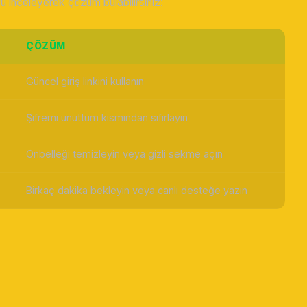
u inceleyerek çözüm bulabilirsiniz:
ÇÖZÜM
Güncel giriş linkini kullanın
Şifremi unuttum kısmından sıfırlayın
Önbelleği temizleyin veya gizli sekme açın
Birkaç dakika bekleyin veya canlı desteğe yazın