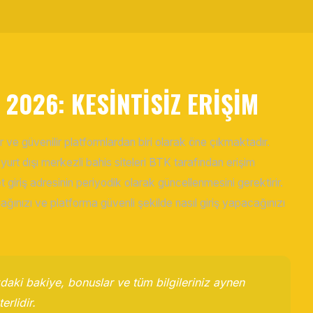
2026: KESINTISIZ ERIŞIM
 ve güvenilir platformlardan biri olarak öne çıkmaktadır.
rt dışı merkezli bahis siteleri BTK tarafından erişim
 giriş adresinin periyodik olarak güncellenmesini gerektirir.
ınızı ve platforma güvenli şekilde nasıl giriş yapacağınızı
aki bakiye, bonuslar ve tüm bilgileriniz aynen
rlidir.