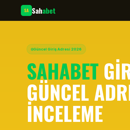
Sah
abet
SA
Güncel Giriş Adresi 2026
SAHABET
GIR
GÜNCEL ADR
İNCELEME