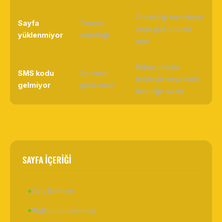
Önbelleği temizleyin
Sayfa
Tarayıcı
veya gizli sekme
yüklenmiyor
önbelleği
açın
Birkaç dakika
SMS kodu
Operatör
bekleyin veya canlı
gelmiyor
gecikmesi
desteğe yazın
SAYFA İÇERIĞI
Giriş Rehberi
Platform İncelemesi