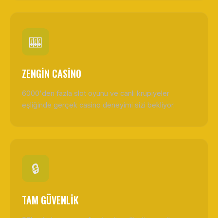
🎰
ZENGIN CASINO
6000'den fazla slot oyunu ve canlı krupiyeler
eşliğinde gerçek casino deneyimi sizi bekliyor.
🔒
TAM GÜVENLIK