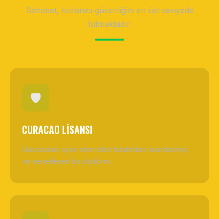
Sahabet, kullanıcı güvenliğini en üst seviyede
tutmaktadır.
🛡️
CURACAO LISANSI
Uluslararası oyun otoriteleri tarafından lisanslanmış
ve denetlenen bir platform.