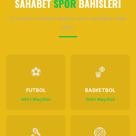
SAHABET
SPOR
BAHISLERI
En yüksek oranlarla binlerce spor etkinliğine bahis
yapın.
⚽
🏀
FUTBOL
BASKETBOL
500+ Maç/Gün
200+ Maç/Gün
🎾
🏐