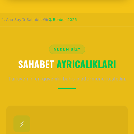
Ana Sayfa
›
Sahabet Giriş
›
Rehber 2026
NEDEN BIZ?
SAHABET
AYRICALIKLARI
Türkiye'nin en güvenilir bahis platformunu keşfedin.
⚡