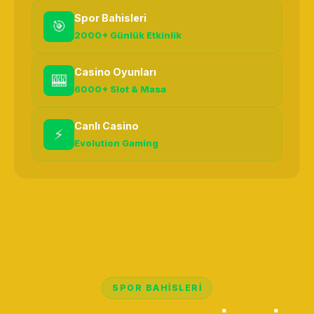
Spor Bahisleri
🎯
2000+ Günlük Etkinlik
Casino Oyunları
🎰
6000+ Slot & Masa
Canlı Casino
⚡
Evolution Gaming
SPOR BAHISLERI