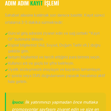
ADIM ADIM
KAYIT
İŞLEMI
Sahabet ailesine katılmak son derece basittir. Kayıt süreci
ortalama 3-5 dakika sürmektedir:
Güncel giriş adresini ziyaret edin ve sağ üstteki "Kayıt
Ol" butonuna tıklayın.
Kişisel bilgilerinizi (Ad, Soyad, Doğum Tarihi vb.) doğru
şekilde girin.
İletişim bilgilerinizi ve tercih ettiğiniz para birimini seçin.
Kullanıcı adı ve güçlü bir şifre belirleyin.
Üyelik sözleşmesini onaylayın ve kaydınızı tamamlayın.
E-posta veya SMS doğrulamasını yaparak hesabınızı aktif
hale getirin.
İpucu:
İlk yatırımınızı yapmadan önce mutlaka
promosyonlar sayfasını ziyaret edin ve size en