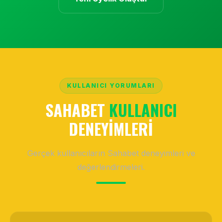
KULLANICI YORUMLARI
SAHABET
KULLANICI
DENEYIMLERI
Gerçek kullanıcıların Sahabet deneyimleri ve
değerlendirmeleri.