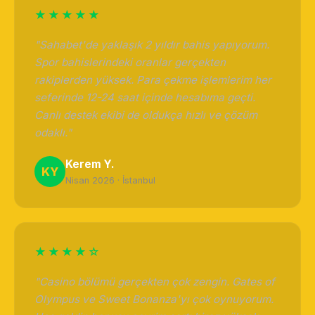
★★★★★
"Sahabet'de yaklaşık 2 yıldır bahis yapıyorum.
Spor bahislerindeki oranlar gerçekten
rakiplerden yüksek. Para çekme işlemlerim her
seferinde 12-24 saat içinde hesabıma geçti.
Canlı destek ekibi de oldukça hızlı ve çözüm
odaklı."
Kerem Y.
KY
Nisan 2026 · İstanbul
★★★★☆
"Casino bölümü gerçekten çok zengin. Gates of
Olympus ve Sweet Bonanza'yı çok oynuyorum.