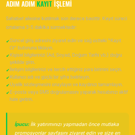
ADIM ADIM
KAYIT
İŞLEMI
Sahabet ailesine katılmak son derece basittir. Kayıt süreci
ortalama 3-5 dakika sürmektedir:
Güncel giriş adresini ziyaret edin ve sağ üstteki "Kayıt
Ol" butonuna tıklayın.
Kişisel bilgilerinizi (Ad, Soyad, Doğum Tarihi vb.) doğru
şekilde girin.
İletişim bilgilerinizi ve tercih ettiğiniz para birimini seçin.
Kullanıcı adı ve güçlü bir şifre belirleyin.
Üyelik sözleşmesini onaylayın ve kaydınızı tamamlayın.
E-posta veya SMS doğrulamasını yaparak hesabınızı aktif
hale getirin.
İpucu:
İlk yatırımınızı yapmadan önce mutlaka
promosyonlar sayfasını ziyaret edin ve size en