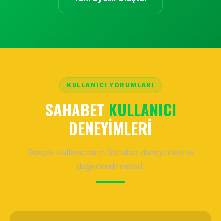
KULLANICI YORUMLARI
SAHABET
KULLANICI
DENEYIMLERI
Gerçek kullanıcıların Sahabet deneyimleri ve
değerlendirmeleri.