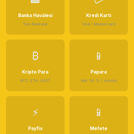
Banka Havalesi
Kredi Kartı
Tüm Bankalar
Visa / Mastercard
₿
📱
Kripto Para
Papara
BTC, ETH, USDT
Min: 50 TL | Anında
⚡
📱
Payfix
Mefete