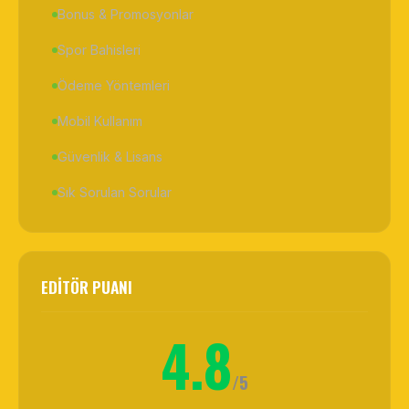
Bonus & Promosyonlar
Spor Bahisleri
Ödeme Yöntemleri
Mobil Kullanım
Güvenlik & Lisans
Sık Sorulan Sorular
EDITÖR PUANI
4.8
/5