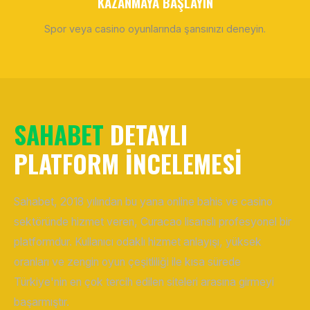
KAZANMAYA BAŞLAYIN
Spor veya casino oyunlarında şansınızı deneyin.
SAHABET
DETAYLI
PLATFORM İNCELEMESI
Sahabet, 2018 yılından bu yana online bahis ve casino
sektöründe hizmet veren, Curacao lisanslı profesyonel bir
platformdur. Kullanıcı odaklı hizmet anlayışı, yüksek
oranları ve zengin oyun çeşitliliği ile kısa sürede
Türkiye'nin en çok tercih edilen siteleri arasına girmeyi
başarmıştır.