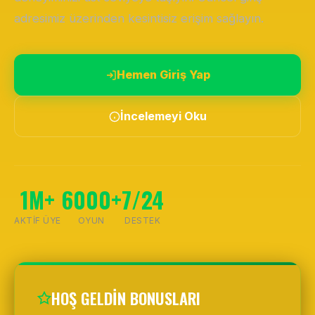
adresimiz üzerinden kesintisiz erişim sağlayın.
Hemen Giriş Yap
İncelemeyi Oku
1M+
6000+
7/24
AKTIF ÜYE
OYUN
DESTEK
HOŞ GELDIN BONUSLARI