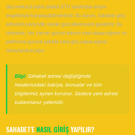
dışı merkezli bahis siteleri BTK tarafından erişim
engelleriyle karşılaşabilmektedir. Bu durum, Sahabet giriş
adresinin periyodik olarak güncellenmesini gerektirir. Bu
rehberde, her zaman güncel adrese nasıl ulaşacağınızı ve
platforma güvenli şekilde nasıl giriş yapacağınızı
detaylandıracağız.
Bilgi:
Sahabet adresi değiştiğinde
hesabınızdaki bakiye, bonuslar ve tüm
bilgileriniz aynen korunur. Sadece yeni adresi
kullanmanız yeterlidir.
SAHABET'E
NASIL GIRIŞ
YAPILIR?