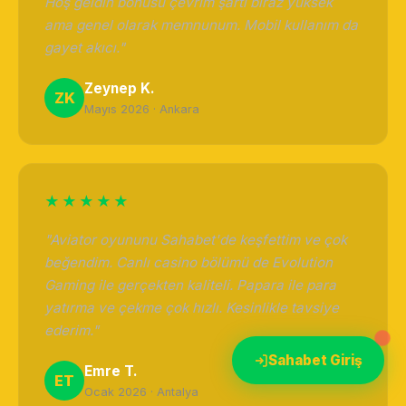
Hoş geldin bonusu çevrim şartı biraz yüksek
ama genel olarak memnunum. Mobil kullanım da
gayet akıcı."
Zeynep K.
ZK
Mayıs 2026 · Ankara
★★★★★
"Aviator oyununu Sahabet'de keşfettim ve çok
beğendim. Canlı casino bölümü de Evolution
Gaming ile gerçekten kaliteli. Papara ile para
yatırma ve çekme çok hızlı. Kesinlikle tavsiye
ederim."
Sahabet Giriş
Emre T.
ET
Ocak 2026 · Antalya