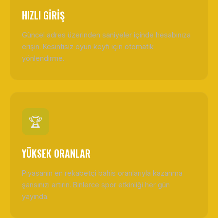
HIZLI GIRIŞ
Güncel adres üzerinden saniyeler içinde hesabınıza
erişin. Kesintisiz oyun keyfi için otomatik
yönlendirme.
🏆
YÜKSEK ORANLAR
Piyasanın en rekabetçi bahis oranlarıyla kazanma
şansınızı artırın. Binlerce spor etkinliği her gün
yayında.