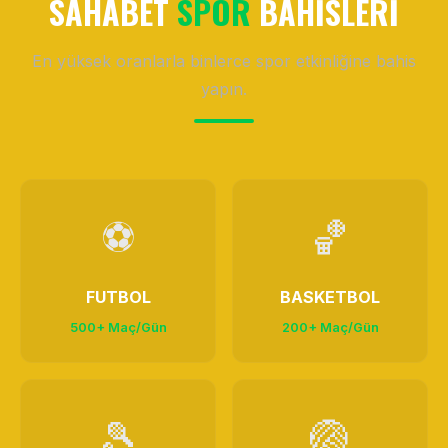
SAHABET
SPOR
BAHISLERI
En yüksek oranlarla binlerce spor etkinliğine bahis
yapın.
⚽
🏀
FUTBOL
BASKETBOL
500+ Maç/Gün
200+ Maç/Gün
🎾
🏐