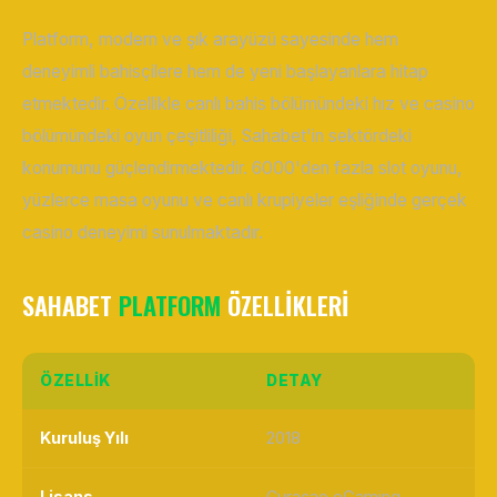
Platform, modern ve şık arayüzü sayesinde hem
deneyimli bahisçilere hem de yeni başlayanlara hitap
etmektedir. Özellikle canlı bahis bölümündeki hız ve casino
bölümündeki oyun çeşitliliği, Sahabet'in sektördeki
konumunu güçlendirmektedir. 6000'den fazla slot oyunu,
yüzlerce masa oyunu ve canlı krupiyeler eşliğinde gerçek
casino deneyimi sunulmaktadır.
SAHABET
PLATFORM
ÖZELLIKLERI
ÖZELLIK
DETAY
Kuruluş Yılı
2018
Lisans
Curacao eGaming