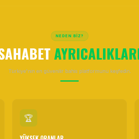
NEDEN BIZ?
SAHABET
AYRICALIKLAR
Türkiye'nin en güvenilir bahis platformunu keşfedin.
🏆
YÜKSEK ORANLAR