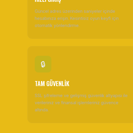
Güncel adres üzerinden saniyeler içinde
hesabınıza erişin. Kesintisiz oyun keyfi için
otomatik yönlendirme.
🔒
TAM GÜVENLIK
SSL şifreleme ve gelişmiş güvenlik altyapısı ile
verileriniz ve finansal işlemleriniz güvence
altında.