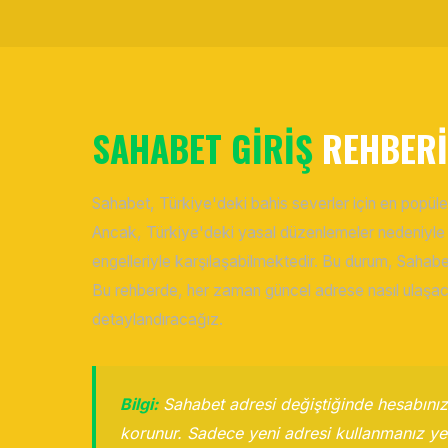
SAHABET GIRIŞ
REHBERI 
Sahabet, Türkiye'deki bahis severler için en popüler
Ancak, Türkiye'deki yasal düzenlemeler nedeniyle yu
engelleriyle karşılaşabilmektedir. Bu durum, Sahabet
Bu rehberde, her zaman güncel adrese nasıl ulaşacağ
detaylandıracağız.
Bilgi:
Sahabet adresi değiştiğinde hesabınızd
korunur. Sadece yeni adresi kullanmanız yete