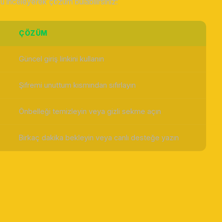
u inceleyerek çözüm bulabilirsiniz:
ÇÖZÜM
Güncel giriş linkini kullanın
Şifremi unuttum kısmından sıfırlayın
Önbelleği temizleyin veya gizli sekme açın
Birkaç dakika bekleyin veya canlı desteğe yazın