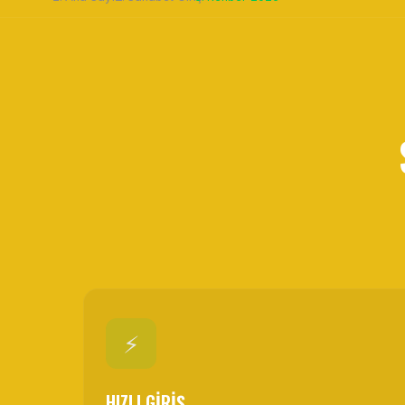
⚡
HIZLI GIRIŞ