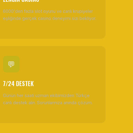
6000'den fazla slot oyunu ve canlı krupiyeler
eşliğinde gerçek casino deneyimi sizi bekliyor.
💬
7/24 DESTEK
Günün her saati uzman ekibimizden Türkçe
canlı destek alın. Sorunlarınıza anında çözüm.