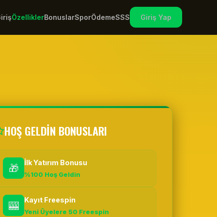
iriş
Özellikler
Bonuslar
Spor
Ödeme
SSS
Giriş Yap
HOŞ GELDIN BONUSLARI
İlk Yatırım Bonusu
🎁
%100 Hoş Geldin
Kayıt Freespin
🎰
Yeni Üyelere 50 Freespin