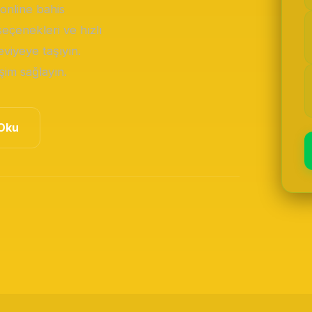
online bahis
eçenekleri ve hızlı
viyeye taşıyın.
şim sağlayın.
 Oku