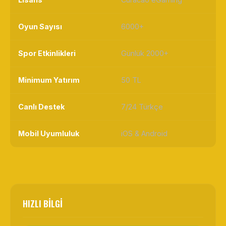
Oyun Sayısı
6000+
Spor Etkinlikleri
Günlük 2000+
Minimum Yatırım
50 TL
Canlı Destek
7/24 Türkçe
Mobil Uyumluluk
iOS & Android
HIZLI BILGI