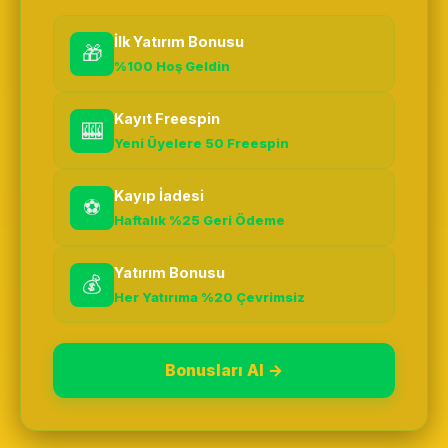
İlk Yatırım Bonusu
🎁
%100 Hoş Geldin
Kayıt Freespin
🎰
Yeni Üyelere 50 Freespin
Kayıp İadesi
⚽
Haftalık %25 Geri Ödeme
Yatırım Bonusu
💰
Her Yatırıma %20 Çevrimsiz
Bonusları Al →