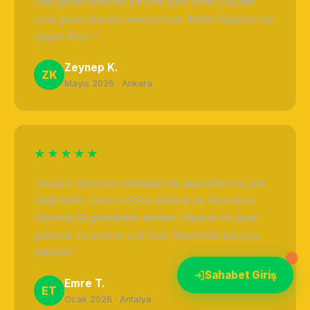
Hoş geldin bonusu çevrim şartı biraz yüksek
ama genel olarak memnunum. Mobil kullanım da
gayet akıcı."
Zeynep K.
ZK
Mayıs 2026 · Ankara
★★★★★
"Aviator oyununu Sahabet'de keşfettim ve çok
beğendim. Canlı casino bölümü de Evolution
Gaming ile gerçekten kaliteli. Papara ile para
yatırma ve çekme çok hızlı. Kesinlikle tavsiye
ederim."
Sahabet Giriş
Emre T.
ET
Ocak 2026 · Antalya