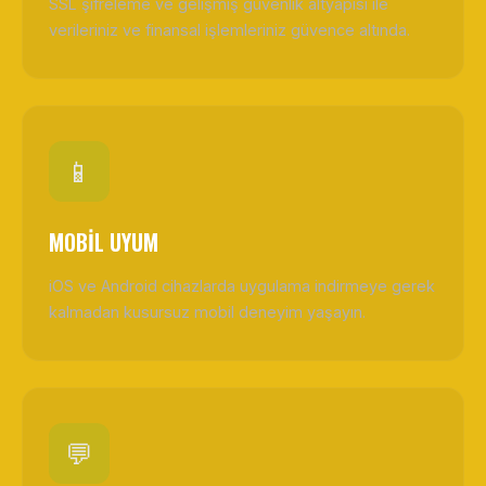
SSL şifreleme ve gelişmiş güvenlik altyapısı ile
verileriniz ve finansal işlemleriniz güvence altında.
📱
MOBIL UYUM
iOS ve Android cihazlarda uygulama indirmeye gerek
kalmadan kusursuz mobil deneyim yaşayın.
💬