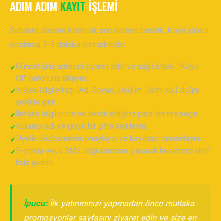
ADIM ADIM
KAYIT
İŞLEMI
Sahabet ailesine katılmak son derece basittir. Kayıt süreci
ortalama 3-5 dakika sürmektedir:
Güncel giriş adresini ziyaret edin ve sağ üstteki "Kayıt
Ol" butonuna tıklayın.
Kişisel bilgilerinizi (Ad, Soyad, Doğum Tarihi vb.) doğru
şekilde girin.
İletişim bilgilerinizi ve tercih ettiğiniz para birimini seçin.
Kullanıcı adı ve güçlü bir şifre belirleyin.
Üyelik sözleşmesini onaylayın ve kaydınızı tamamlayın.
E-posta veya SMS doğrulamasını yaparak hesabınızı aktif
hale getirin.
İpucu:
İlk yatırımınızı yapmadan önce mutlaka
promosyonlar sayfasını ziyaret edin ve size en