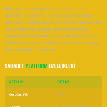
Platform, modern ve şık arayüzü sayesinde hem
deneyimli bahisçilere hem de yeni başlayanlara hitap
etmektedir. Özellikle canlı bahis bölümündeki hız ve casino
bölümündeki oyun çeşitliliği, Sahabet'in sektördeki
konumunu güçlendirmektedir. 6000'den fazla slot oyunu,
yüzlerce masa oyunu ve canlı krupiyeler eşliğinde gerçek
casino deneyimi sunulmaktadır.
SAHABET
PLATFORM
ÖZELLIKLERI
ÖZELLIK
DETAY
Kuruluş Yılı
2018
Lisans
Curacao eGaming