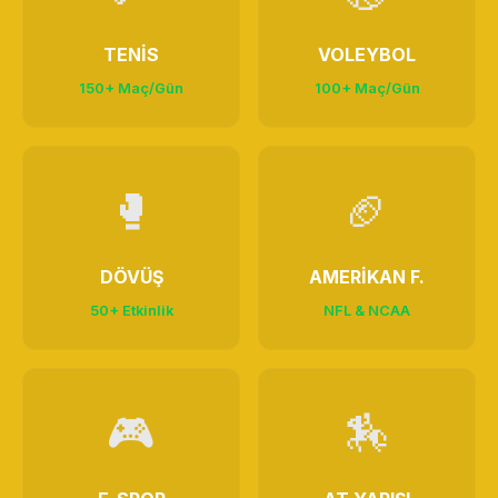
TENIS
VOLEYBOL
150+ Maç/Gün
100+ Maç/Gün
🥊
🏈
DÖVÜŞ
AMERIKAN F.
50+ Etkinlik
NFL & NCAA
🎮
🏇