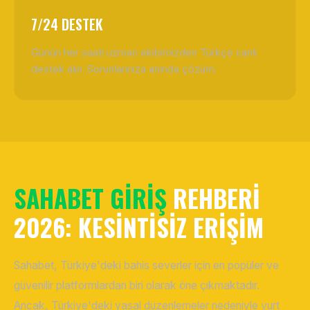
7/24 DESTEK
Günün her saati uzman ekibimizden Türkçe canlı
destek alın. Sorunlarınıza anında çözüm.
SAHABET GIRIŞ
REHBERI
2026: KESINTISIZ ERIŞIM
Sahabet, Türkiye'deki bahis severler için en popüler ve
güvenilir platformlardan biri olarak öne çıkmaktadır.
Ancak, Türkiye'deki yasal düzenlemeler nedeniyle yurt