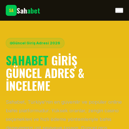
Sah
abet
SA
Güncel Giriş Adresi 2026
SAHABET
GIRIŞ
GÜNCEL ADRES &
İNCELEME
Sahabet, Türkiye'nin en güvenilir ve popüler online
bahis platformudur. Yüksek oranlar, zengin casino
seçenekleri ve hızlı ödeme yöntemleriyle bahis
deneyiminizi üst seviyeye taşıyın. Güncel giriş