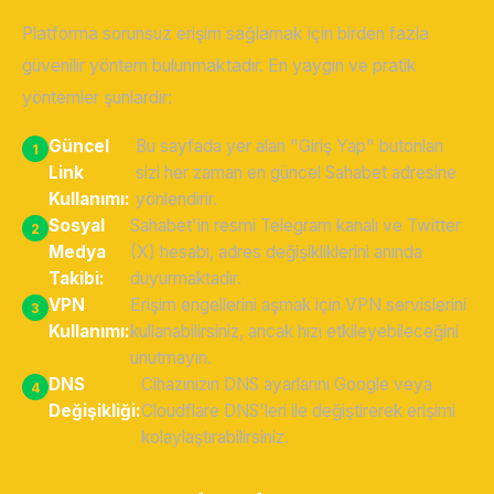
Platforma sorunsuz erişim sağlamak için birden fazla
güvenilir yöntem bulunmaktadır. En yaygın ve pratik
yöntemler şunlardır:
Güncel
Bu sayfada yer alan "Giriş Yap" butonları
Link
sizi her zaman en güncel Sahabet adresine
Kullanımı:
yönlendirir.
Sosyal
Sahabet'in resmi Telegram kanalı ve Twitter
Medya
(X) hesabı, adres değişikliklerini anında
Takibi:
duyurmaktadır.
VPN
Erişim engellerini aşmak için VPN servislerini
Kullanımı:
kullanabilirsiniz, ancak hızı etkileyebileceğini
unutmayın.
DNS
Cihazınızın DNS ayarlarını Google veya
Değişikliği:
Cloudflare DNS'leri ile değiştirerek erişimi
kolaylaştırabilirsiniz.