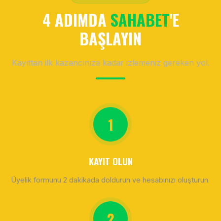
4 ADIMDA
SAHABET
'E
BAŞLAYIN
Kayıttan ilk kazancınıza kadar izlemeniz gereken yol.
1
KAYIT OLUN
Üyelik formunu 2 dakikada doldurun ve hesabınızı oluşturun.
2