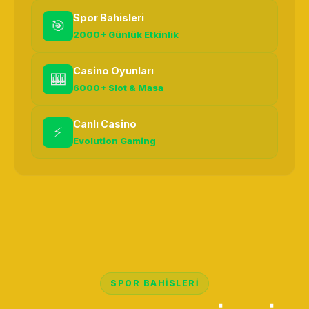
Spor Bahisleri
🎯
2000+ Günlük Etkinlik
Casino Oyunları
🎰
6000+ Slot & Masa
Canlı Casino
⚡
Evolution Gaming
SPOR BAHISLERI