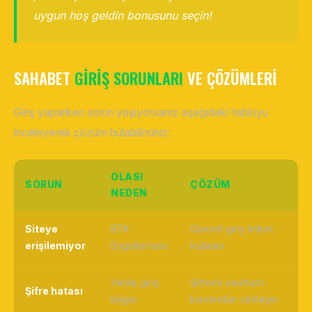
uygun hoş geldin bonusunu seçin!
SAHABET
GIRIŞ SORUNLARI
VE ÇÖZÜMLERI
Giriş yaparken sorun yaşıyorsanız aşağıdaki tabloyu
inceleyerek çözüm bulabilirsiniz:
OLASI
SORUN
ÇÖZÜM
NEDEN
Siteye
BTK
Güncel giriş linkini
erişilemiyor
Engellemesi
kullanın
Yanlış giriş
Şifremi unuttum
Şifre hatası
bilgisi
kısmından sıfırlayın