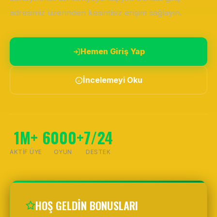
adresimiz üzerinden kesintisiz erişim sağlayın.
Hemen Giriş Yap
İncelemeyi Oku
1M+
6000+
7/24
AKTIF ÜYE
OYUN
DESTEK
HOŞ GELDIN BONUSLARI