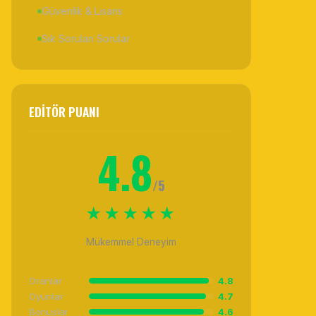
Güvenlik & Lisans
Sık Sorulan Sorular
EDITÖR PUANI
4.8
/5
★★★★★
Mükemmel Deneyim
Oranlar
4.8
Oyunlar
4.7
Bonuslar
4.6