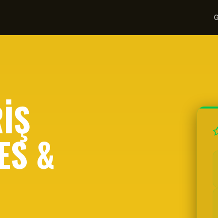
G
IŞ
ES &