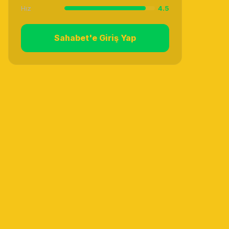
Hız
4.5
Sahabet'e Giriş Yap