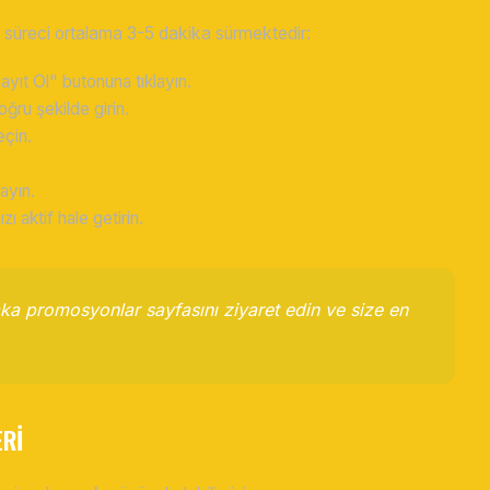
t süreci ortalama 3-5 dakika sürmektedir:
ayıt Ol" butonuna tıklayın.
oğru şekilde girin.
eçin.
ayın.
 aktif hale getirin.
ka promosyonlar sayfasını ziyaret edin ve size en
RI