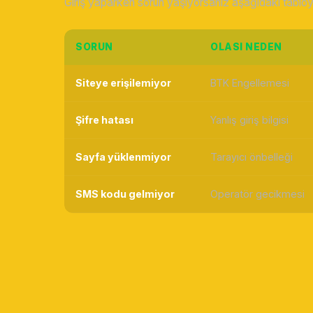
Giriş yaparken sorun yaşıyorsanız aşağıdaki tabloy
SORUN
OLASI NEDEN
Siteye erişilemiyor
BTK Engellemesi
Şifre hatası
Yanlış giriş bilgisi
Sayfa yüklenmiyor
Tarayıcı önbelleği
SMS kodu gelmiyor
Operatör gecikmesi