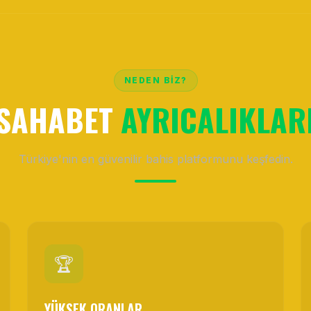
NEDEN BIZ?
SAHABET
AYRICALIKLAR
Türkiye'nin en güvenilir bahis platformunu keşfedin.
🏆
YÜKSEK ORANLAR