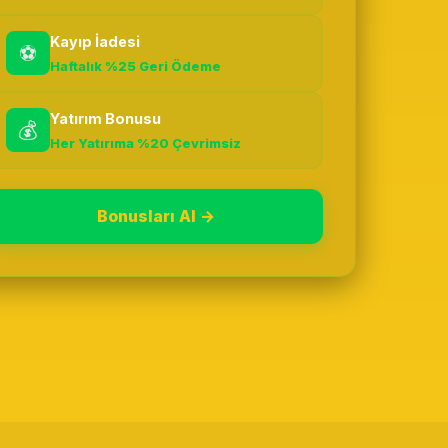
Kayıp İadesi
⚽
Haftalık %25 Geri Ödeme
Yatırım Bonusu
💰
Her Yatırıma %20 Çevrimsiz
Bonusları Al →