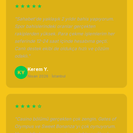
★★★★★
"Sahabet'de yaklaşık 2 yıldır bahis yapıyorum.
Spor bahislerindeki oranlar gerçekten
rakiplerden yüksek. Para çekme işlemlerim her
seferinde 12-24 saat içinde hesabıma geçti.
Canlı destek ekibi de oldukça hızlı ve çözüm
odaklı."
Kerem Y.
KY
Nisan 2026 · İstanbul
★★★★☆
"Casino bölümü gerçekten çok zengin. Gates of
Olympus ve Sweet Bonanza'yı çok oynuyorum.