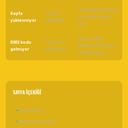
Önbelleği temizleyin
Sayfa
Tarayıcı
veya gizli sekme
yüklenmiyor
önbelleği
açın
Birkaç dakika
SMS kodu
Operatör
bekleyin veya canlı
gelmiyor
gecikmesi
desteğe yazın
SAYFA İÇERIĞI
Giriş Rehberi
Platform İncelemesi