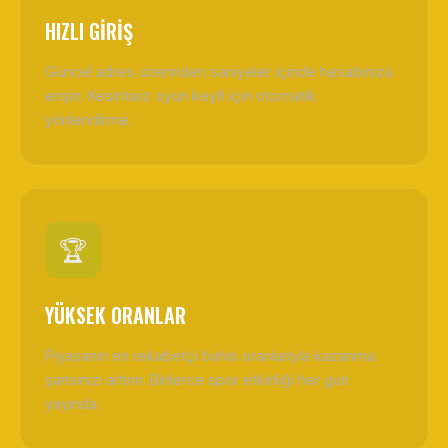
HIZLI GIRIŞ
Güncel adres üzerinden saniyeler içinde hesabınıza
erişin. Kesintisiz oyun keyfi için otomatik
yönlendirme.
🏆
YÜKSEK ORANLAR
Piyasanın en rekabetçi bahis oranlarıyla kazanma
şansınızı artırın. Binlerce spor etkinliği her gün
yayında.