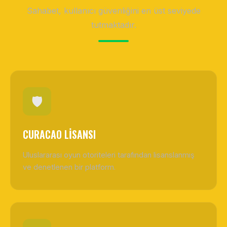
Sahabet, kullanıcı güvenliğini en üst seviyede
tutmaktadır.
🛡️
CURACAO LISANSI
Uluslararası oyun otoriteleri tarafından lisanslanmış
ve denetlenen bir platform.