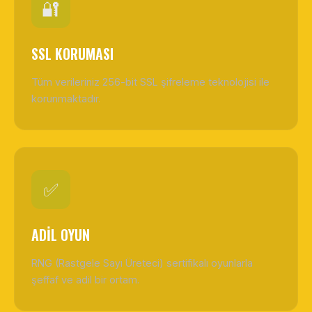
🔐
SSL KORUMASI
Tüm verileriniz 256-bit SSL şifreleme teknolojisi ile
korunmaktadır.
✅
ADIL OYUN
RNG (Rastgele Sayı Üreteci) sertifikalı oyunlarla
şeffaf ve adil bir ortam.