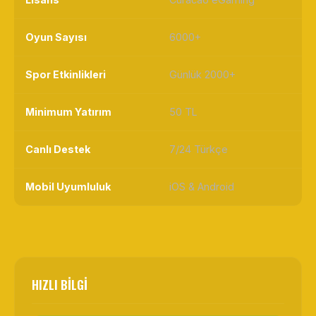
Oyun Sayısı
6000+
Spor Etkinlikleri
Günlük 2000+
Minimum Yatırım
50 TL
Canlı Destek
7/24 Türkçe
Mobil Uyumluluk
iOS & Android
HIZLI BILGI