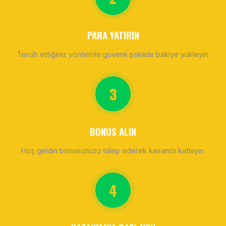
PARA YATIRIN
Tercih ettiğiniz yöntemle güvenli şekilde bakiye yükleyin.
3
BONUS ALIN
Hoş geldin bonusunuzu talep ederek kasanızı katlayın.
4