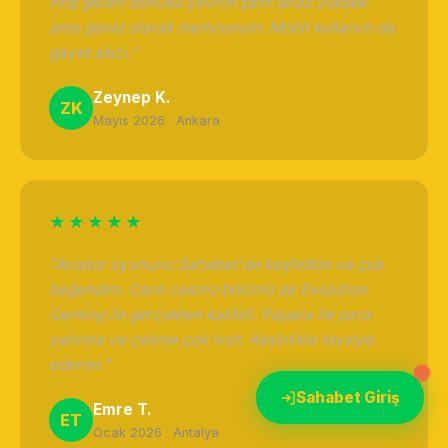
Hoş geldin bonusu çevrim şartı biraz yüksek
ama genel olarak memnunum. Mobil kullanım da
gayet akıcı."
Zeynep K.
ZK
Mayıs 2026 · Ankara
★★★★★
"Aviator oyununu Sahabet'de keşfettim ve çok
beğendim. Canlı casino bölümü de Evolution
Gaming ile gerçekten kaliteli. Papara ile para
yatırma ve çekme çok hızlı. Kesinlikle tavsiye
ederim."
Sahabet Giriş
Emre T.
ET
Ocak 2026 · Antalya