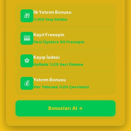
İlk Yatırım Bonusu
🎁
%100 Hoş Geldin
Kayıt Freespin
🎰
Yeni Üyelere 50 Freespin
Kayıp İadesi
⚽
Haftalık %25 Geri Ödeme
Yatırım Bonusu
💰
Her Yatırıma %20 Çevrimsiz
Bonusları Al →